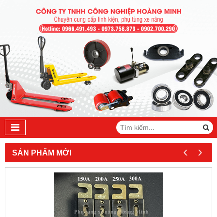
‹
›
SẢN PHẨM MỚI
NEW