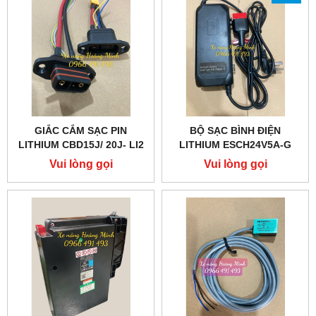
GIẮC CẮM SẠC PIN
BỘ SẠC BÌNH ĐIỆN
LITHIUM CBD15J/ 20J- LI2
LITHIUM ESCH24V5A-G
Vui lòng gọi
Vui lòng gọi