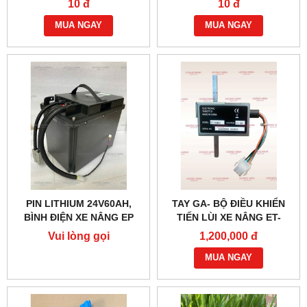
10 đ
10 đ
MUA NGAY
MUA NGAY
PIN LITHIUM 24V60AH,
TAY GA- BỘ ĐIỀU KHIỂN
BÌNH ĐIỆN XE NÂNG EP
TIẾN LÙI XE NÂNG ET-
166MCU 24V-48V
Vui lòng gọi
1,200,000 đ
MUA NGAY