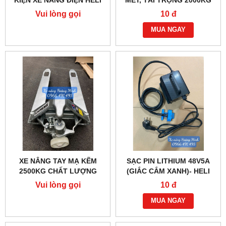
KIỆN XE NÂNG ĐIỆN HELI
MÉT, TẢI TRỌNG 2000KG
AC20, CBD460
Vui lòng gọi
10 đ
MUA NGAY
XE NÂNG TAY MẠ KẼM
SẠC PIN LITHIUM 48V5A
2500KG CHẤT LƯỢNG
(GIẮC CẮM XANH)- HELI
CAO
CBD20J-LI3
Vui lòng gọi
10 đ
MUA NGAY