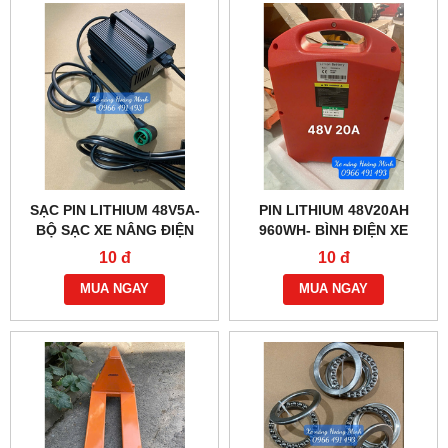
SẠC PIN LITHIUM 48V5A-
PIN LITHIUM 48V20AH
BỘ SẠC XE NÂNG ĐIỆN
960WH- BÌNH ĐIỆN XE
HELI CBD20J-LI
NÂNG HELI
10 đ
10 đ
MUA NGAY
MUA NGAY