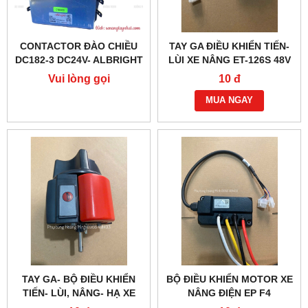
CONTACTOR ĐÀO CHIỀU
TAY GA ĐIỀU KHIỂN TIẾN-
DC182-3 DC24V- ALBRIGHT
LÙI XE NÂNG ET-126S 48V
CHÍNH HÃNG
(6 DÂY)
Vui lòng gọi
10 đ
MUA NGAY
TAY GA- BỘ ĐIỀU KHIỂN
BỘ ĐIỀU KHIỂN MOTOR XE
TIẾN- LÙI, NÂNG- HẠ XE
NÂNG ĐIỆN EP F4
NÂNG ĐIỆN EP F4
EDCE2490-1 24V 90A