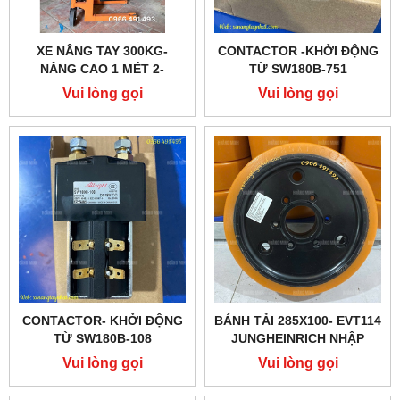
XE NÂNG TAY 300KG-
CONTACTOR -KHỞI ĐỘNG
NÂNG CAO 1 MÉT 2-
TỪ SW180B-751
HOÀNG MINH
DC24V200A, ALBRIGHT
Vui lòng gọi
Vui lòng gọi
CHÍNH HÃNG
CONTACTOR- KHỞI ĐỘNG
BÁNH TẢI 285X100- EVT114
TỪ SW180B-108
JUNGHEINRICH NHẬP
DC48V200A, ALBRIGHT
KHẨU
Vui lòng gọi
Vui lòng gọi
CHÍNH HÃNG