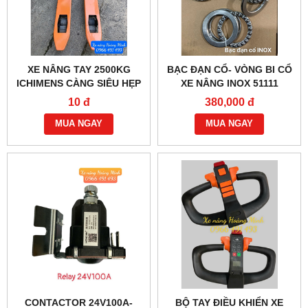
XE NÂNG TAY 2500KG
BẠC ĐẠN CỔ- VÒNG BI CỔ
ICHIMENS CÀNG SIÊU HẸP
XE NÂNG INOX 51111
XT450-1150MM
10 đ
380,000 đ
MUA NGAY
MUA NGAY
CONTACTOR 24V100A-
BỘ TAY ĐIỀU KHIỂN XE