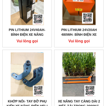
PIN LITHIUM 24V40AH-
PIN LITHIUM 24V20AH
BÌNH ĐIỆN XE NÂNG
480WH- BÌNH ĐIỆN XE
HANGCHA CBD
NÂNG NOBLELIFT PTE
Vui lòng gọi
Vui lòng gọi
KHỚP NỐI- TAY ĐỠ PHỤ
XE NÂNG TAY CÀNG DÀI 2