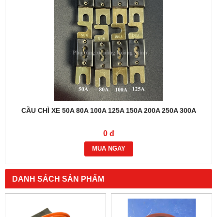
THẮNG TỪ | PHANH TỪ XE NÂNG ĐIỆN 48V, 8N.M
0 đ
MUA NGAY
DANH SÁCH SẢN PHẨM