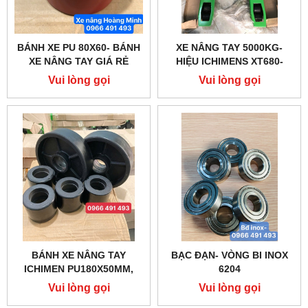
BÁNH XE PU 80X60- BÁNH
XE NÂNG TAY 5000KG-
XE NÂNG TAY GIÁ RẺ
HIỆU ICHIMENS XT680-
1150MM
Vui lòng gọi
Vui lòng gọi
BÁNH XE NÂNG TAY
BẠC ĐẠN- VÒNG BI INOX
ICHIMEN PU180X50MM,
6204
PU80X70MM CHÍNH HÃNG
Vui lòng gọi
Vui lòng gọi