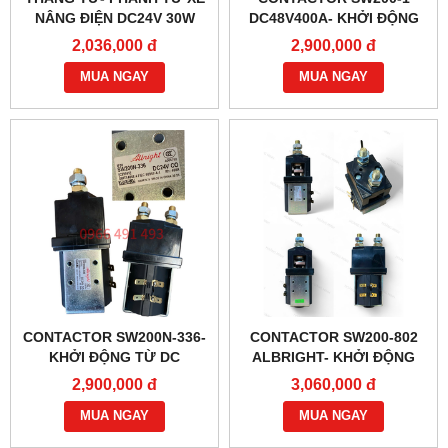
NÂNG ĐIỆN DC24V 30W
DC48V400A- KHỞI ĐỘNG
G218-REB-04-10B
TỪ CHÍNH HÃNG
2,036,000 đ
2,900,000 đ
ALBRIGHT
MUA NGAY
MUA NGAY
CONTACTOR SW200N-336-
CONTACTOR SW200-802
KHỞI ĐỘNG TỪ DC
ALBRIGHT- KHỞI ĐỘNG
24V400A CHÍNH HÃNG
TỪ 80V400A
2,900,000 đ
3,060,000 đ
ALBRIGHT
MUA NGAY
MUA NGAY