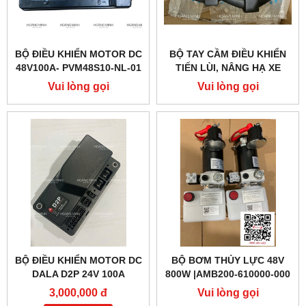
BỘ ĐIỀU KHIỂN MOTOR DC
BỘ TAY CẦM ĐIỀU KHIỂN
48V100A- PVM48S10-NL-01
TIẾN LÙI, NÂNG HẠ XE
(PTE20Q)
NÂNG ĐIỆN PTE15QA
Vui lòng gọi
Vui lòng gọi
BỘ ĐIỀU KHIỂN MOTOR DC
BỘ BƠM THỦY LỰC 48V
DALA D2P 24V 100A
800W |AMB200-610000-000
3,000,000 đ
Vui lòng gọi