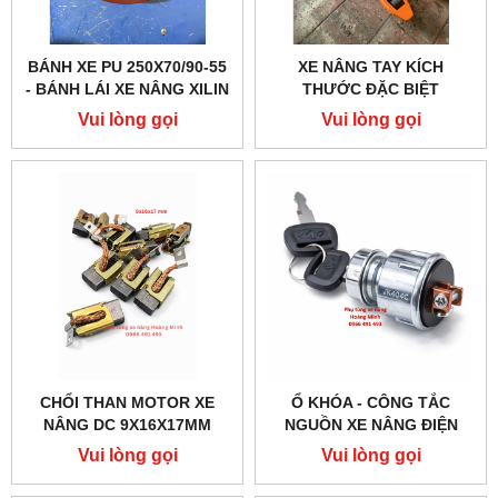
BÁNH XE PU 250X70/90-55
XE NÂNG TAY KÍCH
- BÁNH LÁI XE NÂNG XILIN
THƯỚC ĐẶC BIỆT
CHỊU TẢI CAO, ĐỘ BÊN
450X800MM, TẢI 2500KG
Vui lòng gọi
Vui lòng gọi
VƯỢT TRỘI
CHỔI THAN MOTOR XE
Ổ KHÓA - CÔNG TẮC
NÂNG DC 9X16X17MM
NGUỒN XE NÂNG ĐIỆN
JK404C-1
Vui lòng gọi
Vui lòng gọi