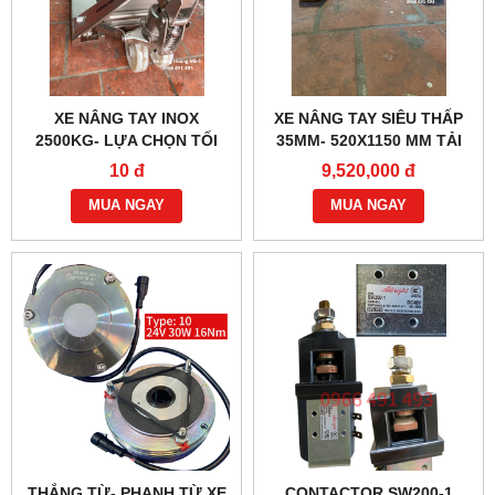
XE NÂNG TAY INOX
XE NÂNG TAY SIÊU THẤP
2500KG- LỰA CHỌN TỐI
35MM- 520X1150 MM TẢI
ƯU CHO NGÀNH THỰC
TRỌNG 1000KG
10 đ
9,520,000 đ
PHẢM, THỦY SẢN
MUA NGAY
MUA NGAY
THẮNG TỪ- PHANH TỪ XE
CONTACTOR SW200-1