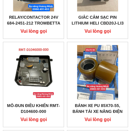
RELAY/CONTACTOR 24V
GIẮC CẮM SẠC PIN
684-2451-212 TROMBETTA
LITHIUM HELI CBD20J-LI3
ĐẾ BẰNG
Vui lòng gọi
Vui lòng gọi
MÔ-ĐUN ĐIỀU KHIỂN RMT-
BÁNH XE PU 85X70-55,
D104600-000
BÁNH TẢI XE NÂNG ĐIỆN
HANGCHA CBD
Vui lòng gọi
Vui lòng gọi