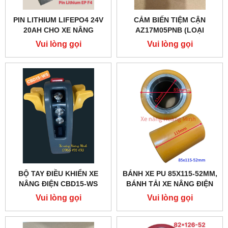
PIN LITHIUM LIFEPO4 24V
CẢM BIẾN TIỆM CẬN
20AH CHO XE NÂNG
AZ17M05PNB (LOẠI
PALLET EP F3- F4
THƯỜNG ĐÓNG)
Vui lòng gọi
Vui lòng gọi
BỘ TAY ĐIỀU KHIỂN XE
BÁNH XE PU 85X115-52MM,
NÂNG ĐIỆN CBD15-WS
BÁNH TẢI XE NÂNG ĐIỆN
30201002
GIÁ TỐT
Vui lòng gọi
Vui lòng gọi