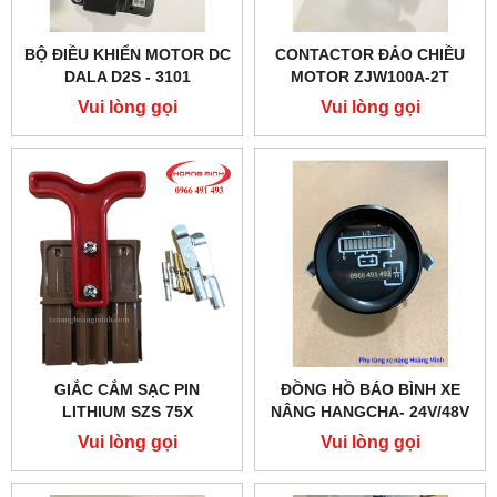
BỘ ĐIỀU KHIỂN MOTOR DC
CONTACTOR ĐẢO CHIỀU
DALA D2S - 3101
MOTOR ZJW100A-2T
Vui lòng gọi
Vui lòng gọi
GIẮC CẮM SẠC PIN
ĐỒNG HỒ BÁO BÌNH XE
LITHIUM SZS 75X
NÂNG HANGCHA- 24V/48V
Vui lòng gọi
Vui lòng gọi