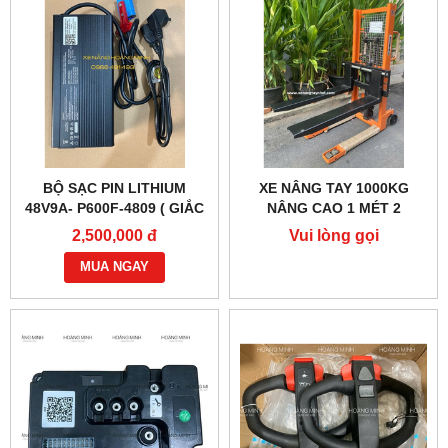
BỘ SẠC PIN LITHIUM
XE NÂNG TAY 1000KG
48V9A- P600F-4809 ( GIẮC
NÂNG CAO 1 MÉT 2
CẮM MÀU XANH)
2,500,000 đ
Vui lòng gọi
MUA NGAY