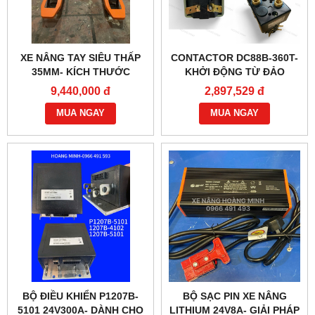
XE NÂNG TAY SIÊU THẤP
CONTACTOR DC88B-360T-
35MM- KÍCH THƯỚC
KHỞI ĐỘNG TỪ ĐẢO
520X650MM
CHIỀU ĐỘNG CƠ 48V100A
9,440,000 đ
2,897,529 đ
MUA NGAY
MUA NGAY
BỘ ĐIỀU KHIỂN P1207B-
BỘ SẠC PIN XE NÂNG
5101 24V300A- DÀNH CHO
LITHIUM 24V8A- GIẢI PHÁP