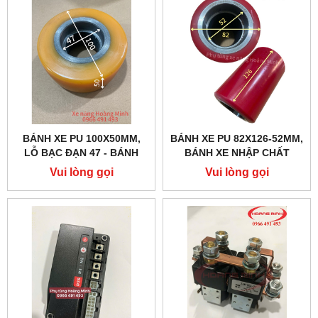
BÁNH XE PU 100X50MM,
BÁNH XE PU 82X126-52MM,
LỖ BẠC ĐẠN 47 - BÁNH
BÁNH XE NHẬP CHẤT
CÂN BĂNG XE NÂNG ĐIỆN
LƯỢNG CAO
Vui lòng gọi
Vui lòng gọi