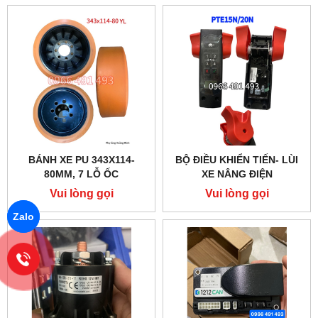
BÁNH XE PU 343X114-
BỘ ĐIỀU KHIỂN TIẾN- LÙI
80MM, 7 LỖ ỐC
XE NÂNG ĐIỆN
PTE15N/PTE20N
Vui lòng gọi
Vui lòng gọi
NOBLELIFT
Zalo