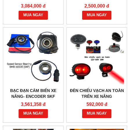
XE NÂNG
SẠC NHANH, AN TOÀN
3,084,000 đ
2,500,000 đ
MUA NGAY
MUA NGAY
BẠC ĐẠN CẢM BIẾN XE
ĐÈN CHIẾU VẠCH AN TOÀN
NÂNG- ENCODER SKF
TRÊN XE NÂNG
BMB-6022E
3,561,358 đ
592,000 đ
MUA NGAY
MUA NGAY