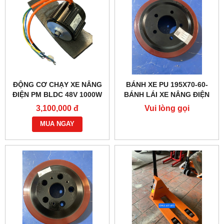
ĐỘNG CƠ CHẠY XE NÂNG
BÁNH XE PU 195X70-60-
ĐIỆN PM BLDC 48V 1000W
BÁNH LÁI XE NÂNG ĐIỆN
– HIỆU SUẤT CAO
XILIN CBD15W, CBD15A...
3,100,000 đ
Vui lòng gọi
MUA NGAY