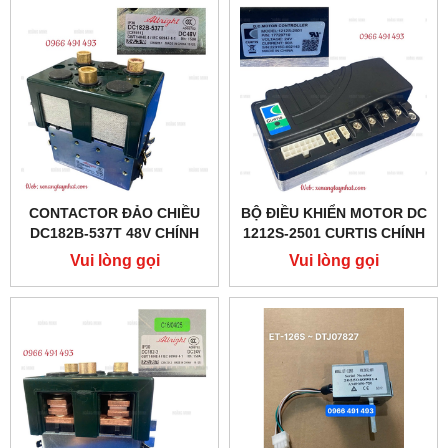
CONTACTOR ĐẢO CHIỀU
BỘ ĐIỀU KHIỂN MOTOR DC
DC182B-537T 48V CHÍNH
1212S-2501 CURTIS CHÍNH
HÃNG ALBRIGHT
HÃNG
Vui lòng gọi
Vui lòng gọi