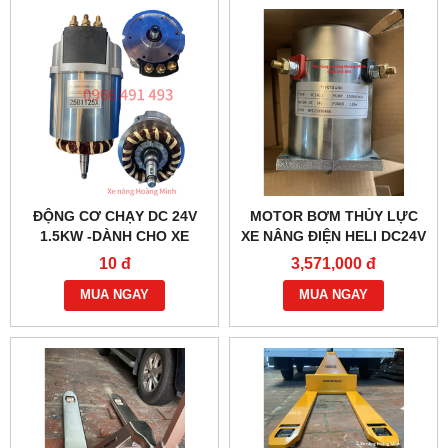
ĐỘNG CƠ CHẠY DC 24V
MOTOR BƠM THỦY LỰC
1.5KW -DÀNH CHO XE
XE NÂNG ĐIỆN HELI DC24V
NÂNG ĐIỆN HELI CBD30-
1.2KW- YC2412
10 đ
3,571,000 đ
470 BỀN BỈ
MUA NGAY
MUA NGAY