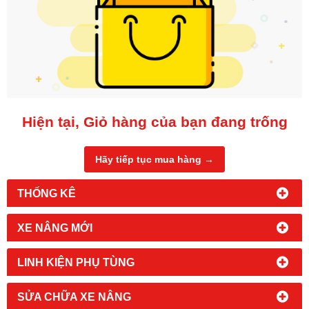
Hiện tại, Giỏ hàng của bạn đang trống
Hãy tiếp tục mua hàng →
THỐNG KÊ
XE NÂNG MỚI
LINH KIỆN PHỤ TÙNG
SỬA CHỮA XE NÂNG