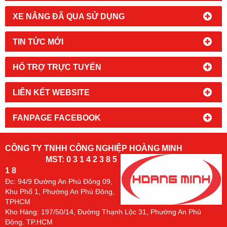
XE NÂNG ĐÃ QUA SỬ DỤNG
TIN TỨC MỚI
HỔ TRỢ TRỰC TUYẾN
LIÊN KẾT WEBSITE
FANPAGE FACEBOOK
CÔNG TY TNHH CÔNG NGHIỆP HOÀNG MINH
MST: 0 3 1 4 2 3 8 5
1 8
Đc:
94/9 Đường An Phú Đông 09,
Khu Phố 1, Phường An Phú Đông,
TPHCM
Kho Hàng: 197/50/14, Đường Thạnh Lộc 31, Phường An Phú
Đông. TP.HCM