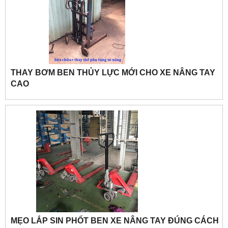
THAY BƠM BEN THỦY LỰC MỚI CHO XE NÂNG TAY
CAO
MẸO LẮP SIN PHỐT BEN XE NÂNG TAY ĐÚNG CÁCH