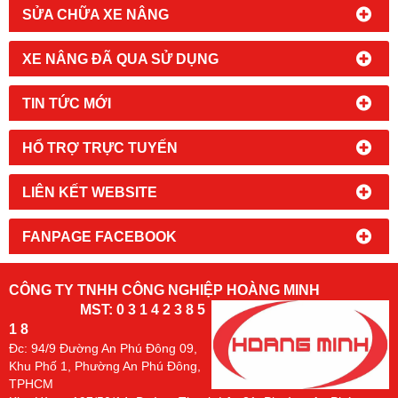
SỬA CHỮA XE NÂNG
XE NÂNG ĐÃ QUA SỬ DỤNG
TIN TỨC MỚI
HỔ TRỢ TRỰC TUYẾN
LIÊN KẾT WEBSITE
FANPAGE FACEBOOK
CÔNG TY TNHH CÔNG NGHIỆP HOÀNG MINH
MST: 0 3 1 4 2 3 8 5
1 8
Đc:
94/9 Đường An Phú Đông 09,
Khu Phố 1, Phường An Phú Đông,
TPHCM