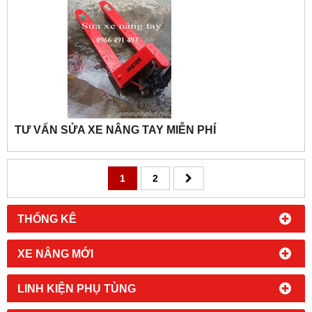
TƯ VẤN SỬA XE NÂNG TAY MIỄN PHÍ
1
2
THỐNG KÊ
XE NÂNG MỚI
LINH KIỆN PHỤ TÙNG