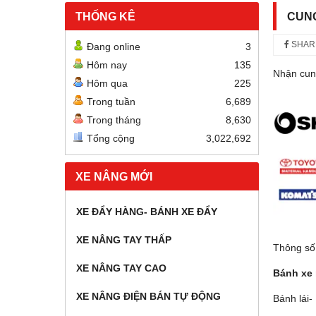
THỐNG KÊ
CUNG
SHAR
Đang online
3
Hôm nay
135
Nhận cung
Hôm qua
225
Trong tuần
6,689
Trong tháng
8,630
Tổng cộng
3,022,692
XE NÂNG MỚI
XE ĐẨY HÀNG- BÁNH XE ĐẨY
XE NÂNG TAY THẤP
Thông số 
XE NÂNG TAY CAO
Bánh xe 
XE NÂNG ĐIỆN BÁN TỰ ĐỘNG
Bánh lái