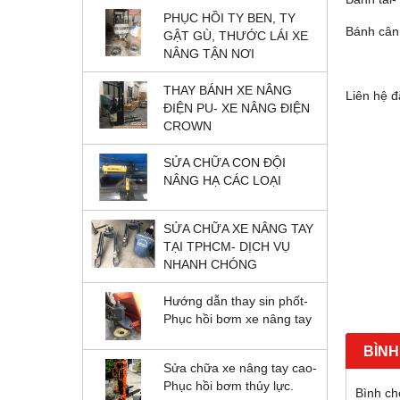
PHỤC HỒI TY BEN, TY
Bánh cân
GẬT GÙ, THƯỚC LÁI XE
NÂNG TẬN NƠI
THAY BÁNH XE NÂNG
Liên hệ đ
ĐIỆN PU- XE NÂNG ĐIỆN
CROWN
SỬA CHỮA CON ĐỘI
NÂNG HẠ CÁC LOẠI
SỬA CHỮA XE NÂNG TAY
TẠI TPHCM- DỊCH VỤ
NHANH CHÓNG
Hướng dẫn thay sin phốt-
Phục hồi bơm xe nâng tay
BÌNH
Sửa chữa xe nâng tay cao-
Phục hồi bơm thủy lực.
Bình chọ