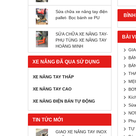
Sửa chữa xe nâng tay điện
BÌNH
pallet- Bọc bánh xe PU
SỬA CHỮA XE NÂNG TAY-
BÀI V
PHỤ TÙNG XE NÂNG TAY
HOÀNG MINH
GIA
BÁN
XE NÂNG ĐÃ QUA SỬ DỤNG
BÁN
TH
XE NÂNG TAY THẤP
MẸO
XE NÂNG TAY CAO
BƠM
Kíc
XE NÂNG ĐIỆN BÁN TỰ ĐỘNG
Sửa
NƠI
TIN TỨC MỚI
Phụ
TƯ 
GIAO XE NÂNG TAY INOX