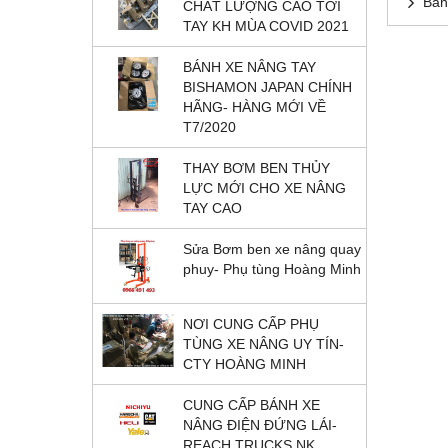
Bán
CHẤT LƯỢNG CAO TỚI
TAY KH MÙA COVID 2021
BÁNH XE NÂNG TAY
BISHAMON JAPAN CHÍNH
HÃNG- HÀNG MỚI VỀ
T7/2020
THAY BƠM BEN THỦY
LỰC MỚI CHO XE NÂNG
TAY CAO
Sửa Bơm ben xe nâng quay
phuy- Phụ tùng Hoàng Minh
NƠI CUNG CẤP PHỤ
TÙNG XE NÂNG UY TÍN-
CTY HOÀNG MINH
CUNG CẤP BÁNH XE
NÂNG ĐIỆN ĐỨNG LÁI-
REACH TRUCKS NK