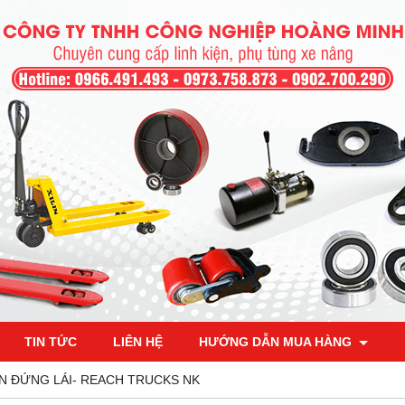
TIN TỨC
LIÊN HỆ
HƯỚNG DẪN MUA HÀNG
N ĐỨNG LÁI- REACH TRUCKS NK