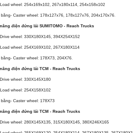
- Load wheel: 254x169x102, 267x180x114, 254x158x102
 bằng- Caster wheel: 178x127x76, 178x127x76, 204x170x76.
nâng điện đứng lái SUMITOMO - Reach Trucks
- Drive wheel: 330X180X145, 394X254X152
- Load wheel: 254X169X102, 267X180X114
 bằng- Caster wheel: 178X73, 204X76.
nâng điện đứng lái TCM - Reach Trucks
- Drive wheel: 330X145X180
- Load wheel: 254X158X102
 bằng- Caster wheel: 178X73
nâng điện đứng lái TCM - Reach Trucks
- Drive wheel: 280X145X135, 315X180X145, 380X246X165
- Load wheel: 255X169X120, 254X180X114, 267X180X135, 267X180X