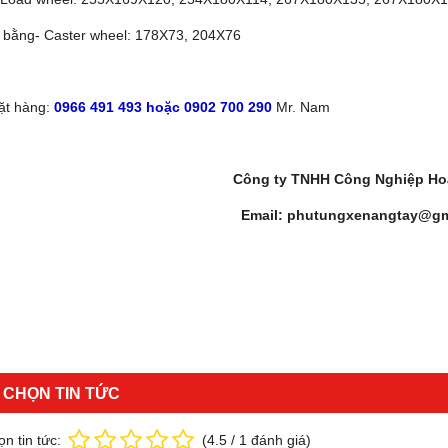
 bằng- Caster wheel: 178X73, 204X76
ặt hàng:
0966 491 493 hoặc 0902 700 290
Mr. Nam
Công ty TNHH Công Nghiệp Ho
Email: phutungxenangtay@gm
 CHỌN TIN TỨC
n tin tức:
(
4.5
/
1
đánh giá)