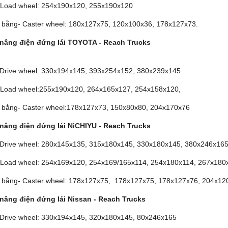
- Load wheel: 254x190x120, 255x190x120
 bằng- Caster wheel: 180x127x75, 120x100x36, 178x127x73.
nâng điện đứng lái TOYOTA - Reach Trucks
- Drive wheel: 330x194x145, 393x254x152, 380x239x145
- Load wheel:255x190x120, 264x165x127, 254x158x120,
 bằng- Caster wheel:178x127x73, 150x80x80, 204x170x76
nâng điện đứng lái NiCHIYU - Reach Trucks
- Drive wheel: 280x145x135, 315x180x145, 330x180x145, 380x246x16
- Load wheel: 254x169x120, 254x169/165x114, 254x180x114, 267x180
 bằng- Caster wheel: 178x127x75, 178x127x75, 178x127x76, 204x12
nâng điện đứng lái Nissan - Reach Trucks
- Drive wheel: 330x194x145, 320x180x145, 80x246x165