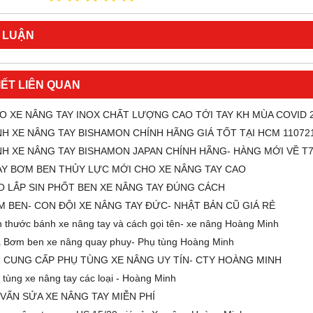
 LUẬN
IẾT LIÊN QUAN
O XE NÂNG TAY INOX CHẤT LƯỢNG CAO TỚI TAY KH MÙA COVID 
H XE NÂNG TAY BISHAMON CHÍNH HÃNG GIÁ TỐT TẠI HCM 11072
H XE NÂNG TAY BISHAMON JAPAN CHÍNH HÃNG- HÀNG MỚI VỀ T7
AY BƠM BEN THỦY LỰC MỚI CHO XE NÂNG TAY CAO
 LẮP SIN PHỐT BEN XE NÂNG TAY ĐÚNG CÁCH
 BEN- CON ĐỘI XE NÂNG TAY ĐỨC- NHẬT BẢN CŨ GIÁ RẺ
h thước bánh xe nâng tay và cách gọi tên- xe nâng Hoàng Minh
 Bơm ben xe nâng quay phuy- Phụ tùng Hoàng Minh
 CUNG CẤP PHỤ TÙNG XE NÂNG UY TÍN- CTY HOÀNG MINH
 tùng xe nâng tay các loại - Hoàng Minh
VẤN SỬA XE NÂNG TAY MIỄN PHÍ