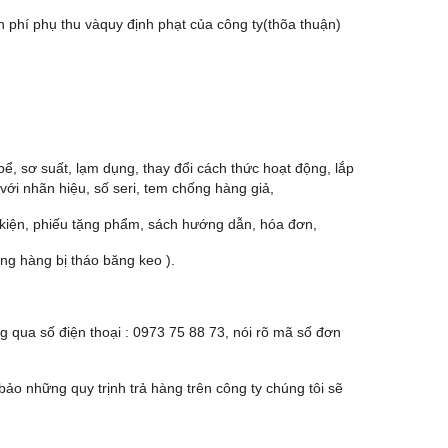
 phí phụ thu vàquy định phạt của công ty(thõa thuận)
 sơ suất, lạm dụng, thay đổi cách thức hoạt động, lắp
ới nhãn hiệu, số seri, tem chống hàng giả,
 kiện, phiếu tặng phẩm, sách hướng dẫn, hóa đơn,
g hàng bị tháo băng keo ).
g qua số điện thoại : 0973 75 88 73, nói rõ mã số đơn
ảo những quy trịnh trả hàng trên công ty chúng tôi sẽ