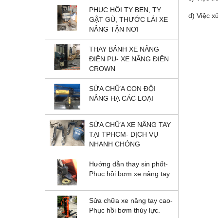
PHỤC HỒI TY BEN, TY
d) Việc x
GẬT GÙ, THƯỚC LÁI XE
NÂNG TẬN NƠI
THAY BÁNH XE NÂNG
ĐIỆN PU- XE NÂNG ĐIỆN
CROWN
SỬA CHỮA CON ĐỘI
NÂNG HẠ CÁC LOẠI
SỬA CHỮA XE NÂNG TAY
TẠI TPHCM- DỊCH VỤ
NHANH CHÓNG
Hướng dẫn thay sin phốt-
Phục hồi bơm xe nâng tay
Sửa chữa xe nâng tay cao-
Phục hồi bơm thủy lực.