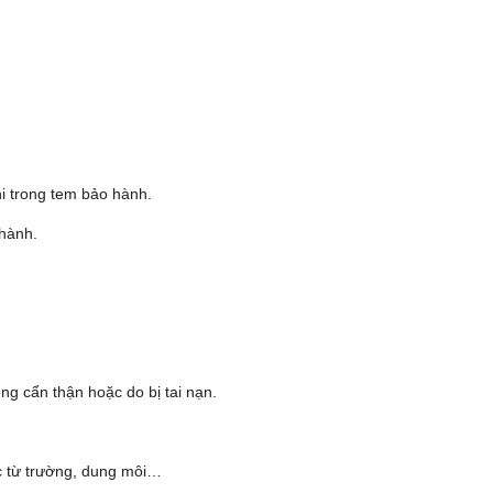
i trong tem bảo hành.
 hành.
g cẩn thận hoặc do bị tai nạn.
ặc từ trường, dung môi…