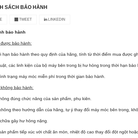
NH SÁCH BẢO HÀNH
E
TWEET
LINKEDIN
ịnh bảo hành
n được bảo hành:
i hạn bảo hành theo quy định của hãng, tính từ thời điểm mua được gh
 thuật, các linh kiện của bộ máy bên trong bị hư hỏng trong thời hạn bảo
tình trạng máy móc miễn phí trong thời gian bảo hành.
n không bảo hành:
không đúng chức năng của sản phẩm, phụ kiên.
hông theo hướng dẫn của hãng, tự ý thay đổi máy móc bên trong, khôn
 chữa gây hư hỏng nặng.
ản phẩm tiếp xúc với chất ăn mòn, nhiệt độ cao thay đổi đột ngột ho