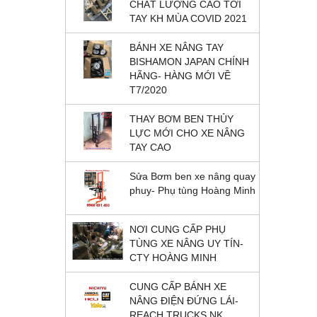
CHẤT LƯỢNG CAO TỚI
TAY KH MÙA COVID 2021
BÁNH XE NÂNG TAY
BISHAMON JAPAN CHÍNH
HÃNG- HÀNG MỚI VỀ
T7/2020
THAY BƠM BEN THỦY
LỰC MỚI CHO XE NÂNG
TAY CAO
Sửa Bơm ben xe nâng quay
phuy- Phụ tùng Hoàng Minh
NƠI CUNG CẤP PHỤ
TÙNG XE NÂNG UY TÍN-
CTY HOÀNG MINH
CUNG CẤP BÁNH XE
NÂNG ĐIỆN ĐỨNG LÁI-
REACH TRUCKS NK