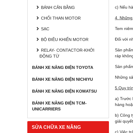
c) Nếu hà
BÁNH CÂN BẰNG
4. Những 
CHỔI THAN MOTOR
Tem niêm p
SẠC
Đối với 
BỘ ĐIỀU KHIỂN MOTOR
Sản phẩm
RELAY- CONTACTOR-KHỞI
ráp không
ĐỘNG TỪ
Sản phẩm 
BÁNH XE NÂNG ĐIỆN TOYOTA
Những sả
BÁNH XE NÂNG ĐIỆN NICHIYU
5.Quy trì
BÁNH XE NÂNG ĐIỆN KOMATSU
a) Trước 
BÁNH XE NÂNG ĐIỆN TCM-
hàng hoặc
UNICARRIERS
b) Công t
giải quyế
SỬA CHỮA XE NÂNG
c) Việc t