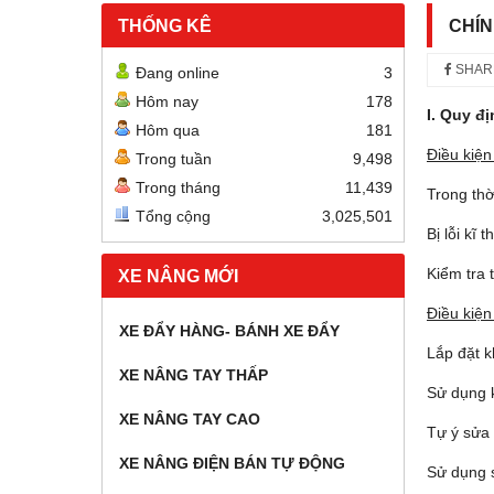
THỐNG KÊ
CHÍ
SHAR
Đang online
3
Hôm nay
178
I. Quy đ
Hôm qua
181
Điều kiệ
Trong tuần
9,498
Trong tháng
11,439
Trong thờ
Tổng cộng
3,025,501
Bị lỗi kĩ
Kiểm tra 
XE NÂNG MỚI
Điều kiệ
XE ĐẨY HÀNG- BÁNH XE ĐẨY
Lắp đặt 
XE NÂNG TAY THẤP
Sử dụng k
XE NÂNG TAY CAO
Tự ý sửa
XE NÂNG ĐIỆN BÁN TỰ ĐỘNG
Sử dụng s