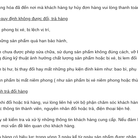
ng hóa đã đến nơi mà khách hàng tự hủy đơn hàng vui lòng thanh toán
quy định không được đổi, trả hàng
hong bị xé, bị lệch vị trí,
những sản phẩm quá hạn bảo hành,
 chưa được phép sửa chữa, sử dụng sản phẩm không đúng cách, vỡ bể,
 đúng kỹ thuật ảnh hưởng chất lượng sản phẩm hoặc bị xé, bị lem đối v
bị hư, bị thay đổi hay mất những phụ kiện đính kèm như: bao bì, phụ
n phẩm bị mất niêm phong ( như sản phẩm bị xé niêm phong hoặc thùn
nh trả đổi hàng
khi đổi hoặc trả hàng, vui lòng liên hệ với bộ phận chăm sóc khách hàn
 thông tin thành viên, nguyên nhân đổi hoặc trả, điện thoại liện hệ.
y sẽ kiểm tra và xử lý những thông tin khách hàng cung cấp. Nếu đảm b
t mọi vấn đề liên quan cho khách hàng.
rả hàng có hiệu lực trong vòng 3 ngày kể từ ngày sản phẩm được nhận,