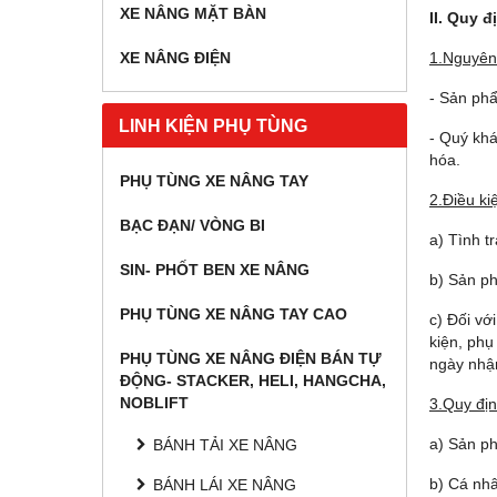
XE NÂNG MẶT BÀN
II. Quy đ
XE NÂNG ĐIỆN
1.Nguyên
- Sản ph
LINH KIỆN PHỤ TÙNG
- Quý khá
hóa.
PHỤ TÙNG XE NÂNG TAY
2.Điều ki
BẠC ĐẠN/ VÒNG BI
a) Tình t
SIN- PHỐT BEN XE NÂNG
b) Sản ph
PHỤ TÙNG XE NÂNG TAY CAO
c) Đối vớ
kiện, phụ
PHỤ TÙNG XE NÂNG ĐIỆN BÁN TỰ
ngày nhậ
ĐỘNG- STACKER, HELI, HANGCHA,
NOBLIFT
3.Quy địn
a) Sản ph
BÁNH TẢI XE NÂNG
b) Cá nhâ
BÁNH LÁI XE NÂNG