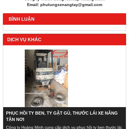
Email: phutungxenangtay@gmail.com
BÌNH LUẬN
DỊCH VỤ KHÁC
PHỤC HỒI TY BEN, TY GẬT GÙ, THƯỚC LÁI XE NÂNG
TẬN NƠI
Công ty Hoàng Minh cung cấp dịch vụ phục hồi ty ben thước lái,