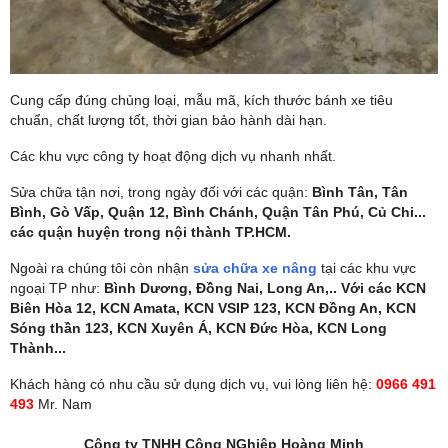
Cung cấp đúng chủng loại, mẫu mã, kích thước bánh xe tiêu
chuẩn, chất lượng tốt, thời gian bảo hành dài hạn.
Các khu vực công ty hoạt động dịch vụ nhanh nhất.
Sửa chữa tận nơi, trong ngày đối với các quận:
Bình Tân, Tân
Bình, Gò Vấp, Quận 12, Bình Chánh, Quận Tân Phú, Củ Chi...
các quận huyện trong nội thành TP.HCM.
Ngoài ra chúng tôi còn nhận
sửa chữa xe nâng
tại các khu vực
ngoại TP như:
Bình Dương, Đồng Nai, Long An,.. Với các KCN
Biên Hòa 12, KCN Amata, KCN VSIP 123, KCN Đồng An, KCN
Sóng thần 123, KCN Xuyên Á, KCN Đức Hòa, KCN Long
Thành...
Khách hàng có nhu cầu sử dụng dịch vụ, vui lòng liên hệ:
0966 491
493
Mr. Nam
Công ty TNHH Công NGhiệp Hoàng Minh