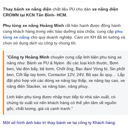
Thay bánh xe nâng điện
chất liệu PU cho dàn
xe nâng điện
CROWN tại KCN Tân Bình- HCM.
Phụ tùng xe nâng Hoàng Minh
rất hân hạnh được đồng hành
cùng khách hàng trong việc bảo dưỡng sửa chữa, cung cấp
phụ
tùng xe nâng
cho quý doanh nghiệp. Cám ơn KH đã tin tưởng và
chọn sử dụng dịch vụ công ty chúng tôi.
"
Công ty Hoàng Minh
chuyên cung cấp linh kiện phụ tùng xe
nâng như: Bánh xe PU & Nylon đủ các loại kích thước, Bơm
ben, Vai đòn bẩy, bệ bơm, Chốt ống, Bạc đạn/ Vòng bi, Sin phốt
ben, Cốt lắp tay bơm, Contactor 12V, 24V, Bộ sạc ắc quy... Lắp
đặt phù hợp với các dòng xe nâng tay thấp, xe nâng tay cao, xe
nâng điện Stacker, xe nâng bàn, nâng phuy..
Linh kiện phụ tùng được nhập trực tiếp từ nhà sản xuất, có
chứng từ xuất xứ nên khách hàng có thể yên tâm về nguồn
gốc, chất lượng, giá cả cạnh tranh."
Một số hình ảnh bảo trì thay bánh xe tại công ty Khách hàng: