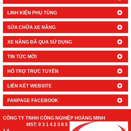
LINH KIỆN PHỤ TÙNG
SỬA CHỮA XE NÂNG
XE NÂNG ĐÃ QUA SỬ DỤNG
TIN TỨC MỚI
HỔ TRỢ TRỰC TUYẾN
LIÊN KẾT WEBSITE
FANPAGE FACEBOOK
CÔNG TY TNHH CÔNG NGHIỆP HOÀNG MINH
MST: 0 3 1 4 2 3 8 5
1 8