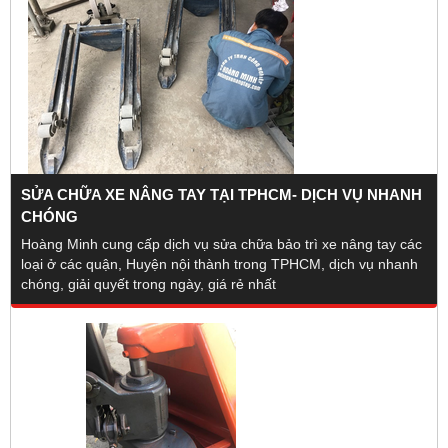
SỬA CHỮA XE NÂNG TAY TẠI TPHCM- DỊCH VỤ NHANH
CHÓNG
Hoàng Minh cung cấp dịch vụ sửa chữa bảo trì xe nâng tay các
loại ở các quận, Huyện nội thành trong TPHCM, dịch vụ nhanh
chóng, giải quyết trong ngày, giá rẻ nhất