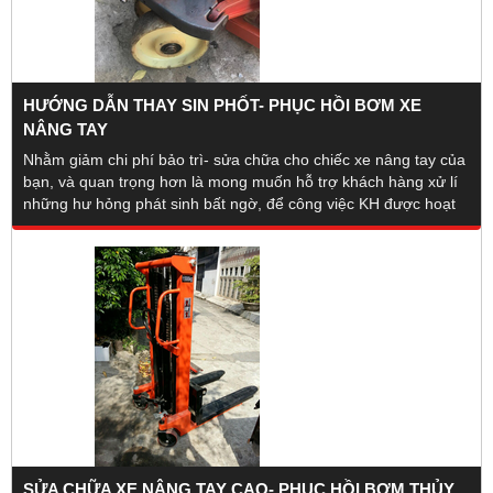
HƯỚNG DẪN THAY SIN PHỐT- PHỤC HỒI BƠM XE
NÂNG TAY
Nhằm giảm chi phí bảo trì- sửa chữa cho chiếc xe nâng tay của
bạn, và quan trọng hơn là mong muốn hỗ trợ khách hàng xử lí
những hư hỏng phát sinh bất ngờ, để công việc KH được hoạt
động liên tục mà không bị gián đoạn. Phụ tùng xe nâng Hoàng
Minh sẽ hướng dẫn vài cách đơn giản để KH tự khắc phục lỗi
của xe, nhất là phân trụ bơm thủy lực
SỬA CHỮA XE NÂNG TAY CAO- PHỤC HỒI BƠM THỦY