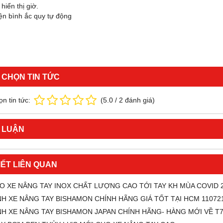
hiển thị giờ.
ện bình ắc quy tự động
 CHỌN TIN TỨC
n tin tức:
(
5.0
/
2
đánh giá)
 LUẬN
IẾT LIÊN QUAN
O XE NÂNG TAY INOX CHẤT LƯỢNG CAO TỚI TAY KH MÙA COVID 
H XE NÂNG TAY BISHAMON CHÍNH HÃNG GIÁ TỐT TẠI HCM 11072
H XE NÂNG TAY BISHAMON JAPAN CHÍNH HÃNG- HÀNG MỚI VỀ T7