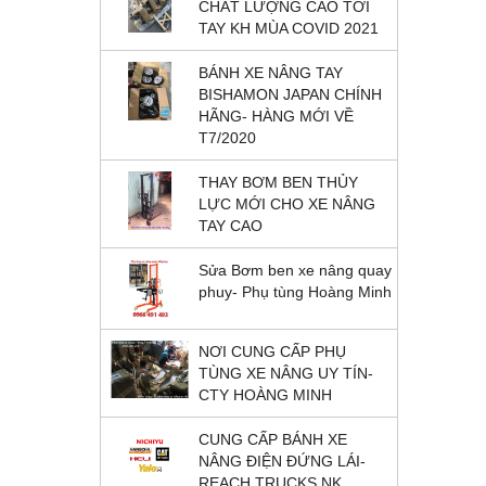
CHẤT LƯỢNG CAO TỚI
TAY KH MÙA COVID 2021
BÁNH XE NÂNG TAY
BISHAMON JAPAN CHÍNH
HÃNG- HÀNG MỚI VỀ
T7/2020
THAY BƠM BEN THỦY
LỰC MỚI CHO XE NÂNG
TAY CAO
Sửa Bơm ben xe nâng quay
phuy- Phụ tùng Hoàng Minh
NƠI CUNG CẤP PHỤ
TÙNG XE NÂNG UY TÍN-
CTY HOÀNG MINH
CUNG CẤP BÁNH XE
NÂNG ĐIỆN ĐỨNG LÁI-
REACH TRUCKS NK