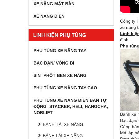
XE NÂNG MẶT BÀN
XE NÂNG ĐIỆN
Công ty 
xe nâng
Linh kiệ
LINH KIỆN PHỤ TÙNG
định.
Phụ tùng
PHỤ TÙNG XE NÂNG TAY
BẠC ĐẠN/ VÒNG BI
SIN- PHỐT BEN XE NÂNG
PHỤ TÙNG XE NÂNG TAY CAO
PHỤ TÙNG XE NÂNG ĐIỆN BÁN TỰ
ĐỘNG- STACKER, HELI, HANGCHA,
NOBLIFT
Bánh xe n
Bạc đạn/ 
BÁNH TẢI XE NÂNG
Càng bán
Má lắp bá
BÁNH LÁI XE NÂNG