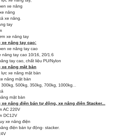
lực xe nâng tay,
 ben xe nâng
xe nâng
xả xe nâng.
âng tay
m
bơm xe nâng tay
 xe nâng tay cao:
ben xe nâng tay cao
 nâng tay cao 10/16, 20/1.6
âng tay cao, chất liệu PU/Nylon
 xe nâng mặt bàn
 lực xe nâng mặt bàn
 xe nâng mặt bàn
 300kg, 500kg, 350kg, 700kg, 1000kg...
xả
nâng mặt bàn
 xe nâng điện bán tự động, xe nâng điện Stacker...
ện AC 220V
ện DC12V
uy xe nâng điện
âng điện bán tự động- stacker.
24V