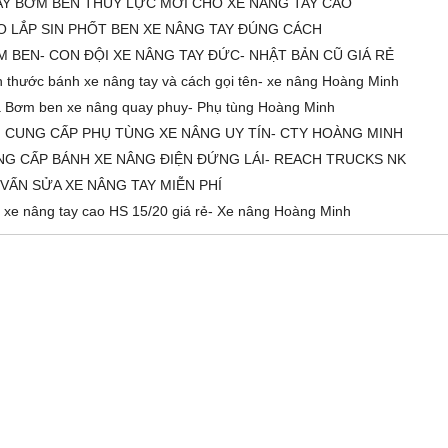
AY BƠM BEN THỦY LỰC MỚI CHO XE NÂNG TAY CAO
 LẮP SIN PHỐT BEN XE NÂNG TAY ĐÚNG CÁCH
 BEN- CON ĐỘI XE NÂNG TAY ĐỨC- NHẬT BẢN CŨ GIÁ RẺ
h thước bánh xe nâng tay và cách gọi tên- xe nâng Hoàng Minh
 Bơm ben xe nâng quay phuy- Phụ tùng Hoàng Minh
 CUNG CẤP PHỤ TÙNG XE NÂNG UY TÍN- CTY HOÀNG MINH
G CẤP BÁNH XE NÂNG ĐIỆN ĐỨNG LÁI- REACH TRUCKS NK
VẤN SỬA XE NÂNG TAY MIỄN PHÍ
 xe nâng tay cao HS 15/20 giá rẻ- Xe nâng Hoàng Minh