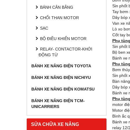
Bơm thủy 
Sin phốt
BÁNH CÂN BẰNG
Tay bơm 
Dây bóp 
CHỔI THAN MOTOR
Van xe n
SẠC
Lò xo bơ
Cốt tay 
BỘ ĐIỀU KHIỂN MOTOR
Phụ tùng
Sin phốt 
RELAY- CONTACTOR-KHỞI
Bộ ben xe
ĐỘNG TỪ
Bánh xe n
Phụ tùng
BÁNH XE NÂNG ĐIỆN TOYOTA
Bơm thủy
Sin phốt
BÁNH XE NÂNG ĐIỆN NICHIYU
Bàn nâng
Dây bóp 
BÁNH XE NÂNG ĐIỆN KOMATSU
Bánh xe 
Phụ tùng
BÁNH XE NÂNG ĐIỆN TCM-
motor đi
UNICARRIERS
Motor đi
Bình ắc q
Bánh xe n
SỬA CHỮA XE NÂNG
relay 12/