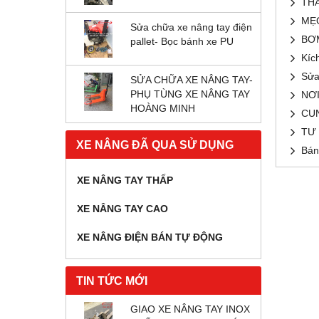
TH
MẸO
Sửa chữa xe nâng tay điện
BƠM
pallet- Bọc bánh xe PU
Kíc
Sửa
SỬA CHỮA XE NÂNG TAY-
PHỤ TÙNG XE NÂNG TAY
NƠI
HOÀNG MINH
CUN
TƯ 
XE NÂNG ĐÃ QUA SỬ DỤNG
Bán
XE NÂNG TAY THẤP
XE NÂNG TAY CAO
XE NÂNG ĐIỆN BÁN TỰ ĐỘNG
TIN TỨC MỚI
GIAO XE NÂNG TAY INOX