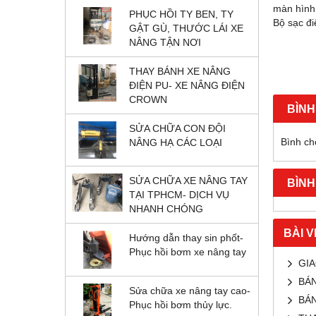
màn hình 
PHỤC HỒI TY BEN, TY
Bộ sạc đi
GẬT GÙ, THƯỚC LÁI XE
NÂNG TẬN NƠI
THAY BÁNH XE NÂNG
ĐIỆN PU- XE NÂNG ĐIỆN
CROWN
BÌNH
SỬA CHỮA CON ĐỘI
Bình chọ
NÂNG HẠ CÁC LOẠI
SỬA CHỮA XE NÂNG TAY
BÌNH
TẠI TPHCM- DỊCH VỤ
NHANH CHÓNG
BÀI V
Hướng dẫn thay sin phốt-
Phục hồi bơm xe nâng tay
GIA
BÁN
Sửa chữa xe nâng tay cao-
BÁN
Phục hồi bơm thủy lực.