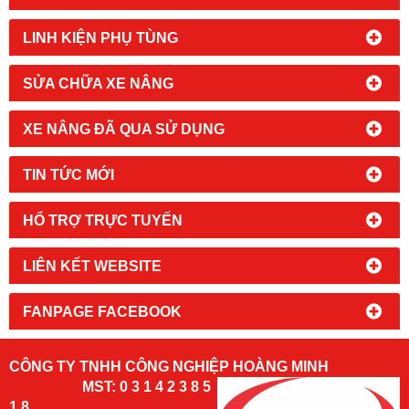
LINH KIỆN PHỤ TÙNG
SỬA CHỮA XE NÂNG
XE NÂNG ĐÃ QUA SỬ DỤNG
TIN TỨC MỚI
HỔ TRỢ TRỰC TUYẾN
LIÊN KẾT WEBSITE
FANPAGE FACEBOOK
CÔNG TY TNHH CÔNG NGHIỆP HOÀNG MINH
MST: 0 3 1 4 2 3 8 5
1 8