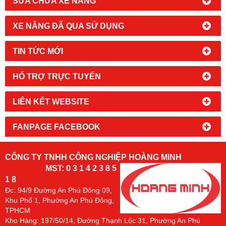
SỬA CHỮA XE NÂNG
XE NÂNG ĐÃ QUA SỬ DỤNG
TIN TỨC MỚI
HỔ TRỢ TRỰC TUYẾN
LIÊN KẾT WEBSITE
FANPAGE FACEBOOK
CÔNG TY TNHH CÔNG NGHIỆP HOÀNG MINH
MST: 0 3 1 4 2 3 8 5
1 8
Đc:
94/9 Đường An Phú Đông 09,
Khu Phố 1, Phường An Phú Đông,
TPHCM
Kho Hàng: 197/50/14, Đường Thạnh Lộc 31, Phường An Phú