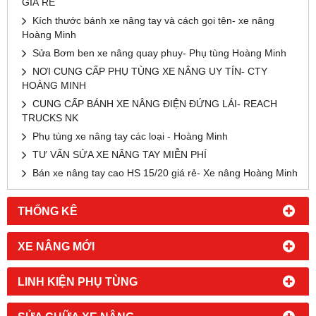
GIÁ RẺ
Kích thước bánh xe nâng tay và cách gọi tên- xe nâng
Hoàng Minh
Sửa Bơm ben xe nâng quay phuy- Phụ tùng Hoàng Minh
NƠI CUNG CẤP PHỤ TÙNG XE NÂNG UY TÍN- CTY
HOÀNG MINH
CUNG CẤP BÁNH XE NÂNG ĐIỆN ĐỨNG LÁI- REACH
TRUCKS NK
Phụ tùng xe nâng tay các loại - Hoàng Minh
TƯ VẤN SỬA XE NÂNG TAY MIỄN PHÍ
Bán xe nâng tay cao HS 15/20 giá rẻ- Xe nâng Hoàng Minh
THỐNG KÊ
XE NÂNG MỚI
LINH KIỆN PHỤ TÙNG