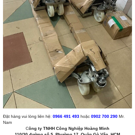
Đặt hàng vui lòng liên hệ:
0966 491 493
hoặc
0902 700 290
Mr.
Nam
C
ông ty TNHH Công Nghiệp Hoàng Minh
110/30 đường số 5, Phường 17, Quận Gò Vấp, HCM