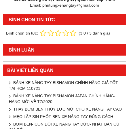
Email: phutungxenangtay@gmail.com
BÌNH CHỌN TIN TỨC
Bình chọn tin tức:
(
3.0
/
3
đánh giá)
BÌNH LUẬN
BÀI VIẾT LIÊN QUAN
BÁNH XE NÂNG TAY BISHAMON CHÍNH HÃNG GIÁ TỐT
TẠI HCM 110721
BÁNH XE NÂNG TAY BISHAMON JAPAN CHÍNH HÃNG-
HÀNG MỚI VỀ T7/2020
THAY BƠM BEN THỦY LỰC MỚI CHO XE NÂNG TAY CAO
MẸO LẮP SIN PHỐT BEN XE NÂNG TAY ĐÚNG CÁCH
BƠM BEN- CON ĐỘI XE NÂNG TAY ĐỨC- NHẬT BẢN CŨ