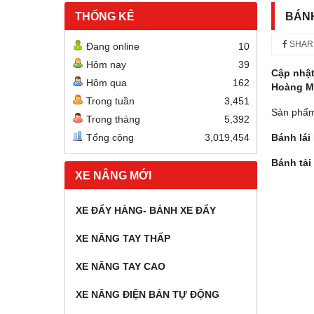
THỐNG KÊ
BÁNH
SHAR
Đang online
10
Hôm nay
39
Cập nhật
Hôm qua
162
Hoàng M
Trong tuần
3,451
Sản phẩm
Trong tháng
5,392
Tổng cộng
3,019,454
Bánh lái
Bánh tải
XE NÂNG MỚI
XE ĐẨY HÀNG- BÁNH XE ĐẨY
XE NÂNG TAY THẤP
XE NÂNG TAY CAO
XE NÂNG ĐIỆN BÁN TỰ ĐỘNG