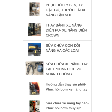
PHỤC HỒI TY BEN, TY
GẬT GÙ, THƯỚC LÁI XE
NÂNG TẬN NƠI
THAY BÁNH XE NÂNG
ĐIỆN PU- XE NÂNG ĐIỆN
CROWN
SỬA CHỮA CON ĐỘI
NÂNG HẠ CÁC LOẠI
SỬA CHỮA XE NÂNG TAY
TẠI TPHCM- DỊCH VỤ
NHANH CHÓNG
Hướng dẫn thay sin phốt-
Phục hồi bơm xe nâng tay
Sửa chữa xe nâng tay cao-
Phục hồi bơm thủy lực.