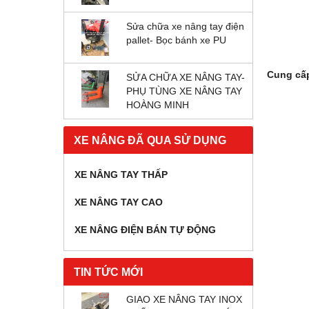
Sửa chữa xe nâng tay điện
pallet- Bọc bánh xe PU
Cung cấ
SỬA CHỮA XE NÂNG TAY-
PHỤ TÙNG XE NÂNG TAY
HOÀNG MINH
XE NÂNG ĐÃ QUA SỬ DỤNG
XE NÂNG TAY THẤP
XE NÂNG TAY CAO
XE NÂNG ĐIỆN BÁN TỰ ĐỘNG
TIN TỨC MỚI
GIAO XE NÂNG TAY INOX