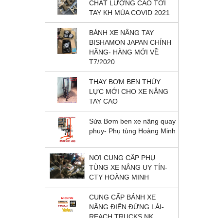
CHẤT LƯỢNG CAO TỚI
TAY KH MÙA COVID 2021
BÁNH XE NÂNG TAY
BISHAMON JAPAN CHÍNH
HÃNG- HÀNG MỚI VỀ
T7/2020
THAY BƠM BEN THỦY
LỰC MỚI CHO XE NÂNG
TAY CAO
Sửa Bơm ben xe nâng quay
phuy- Phụ tùng Hoàng Minh
NƠI CUNG CẤP PHỤ
TÙNG XE NÂNG UY TÍN-
CTY HOÀNG MINH
CUNG CẤP BÁNH XE
NÂNG ĐIỆN ĐỨNG LÁI-
REACH TRUCKS NK