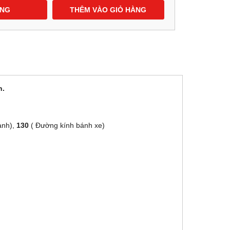
ÀNG
THÊM VÀO GIỎ HÀNG
n.
anh),
130
( Đường kính bánh xe)