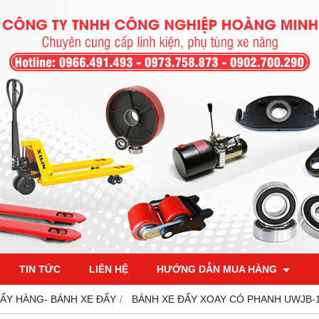
TIN TỨC
LIÊN HỆ
HƯỚNG DẪN MUA HÀNG
ĐẨY HÀNG- BÁNH XE ĐẨY
BÁNH XE ĐẨY XOAY CÓ PHANH UWJB-1