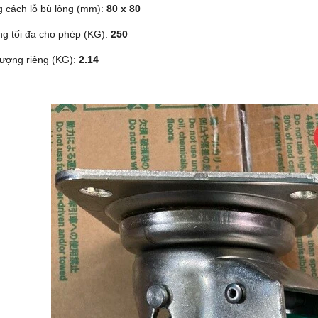
 cách lỗ bù lông (mm):
80 x 80
ọng tối đa cho phép (KG):
250
lượng riêng (KG):
2.14