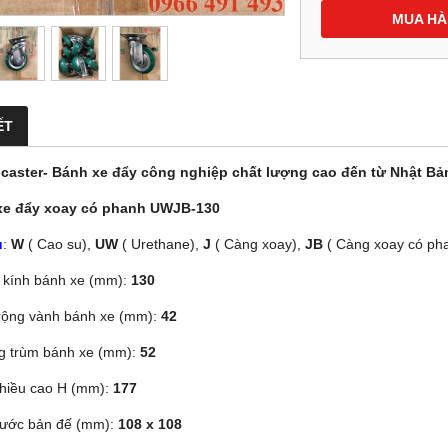
MUA H
ẾT
caster- Bánh xe đẩy công nghiệp chất lượng cao đến từ Nhật Bả
xe đẩy xoay có phanh UWJB-130
u
:
W
( Cao su),
UW
( Urethane),
J
( Càng xoay),
JB
( Càng xoay có ph
kính bánh xe (mm):
130
rộng vành bánh xe (mm):
42
g trùm bánh xe (mm):
52
hiều cao H (mm):
177
hước bản đế (mm):
108 x 108