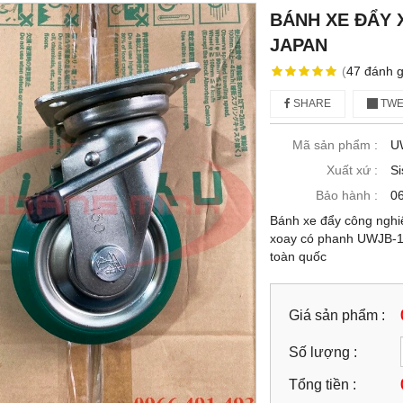
BÁNH XE ĐẨY 
JAPAN
(
47
đánh g
SHARE
TWE
Mã sản phẩm :
U
Xuất xứ :
Si
Bảo hành :
06
Bánh xe đẩy công nghi
xoay có phanh UWJB-1
toàn quốc
Giá sản phẩm :
Số lượng :
Tổng tiền :