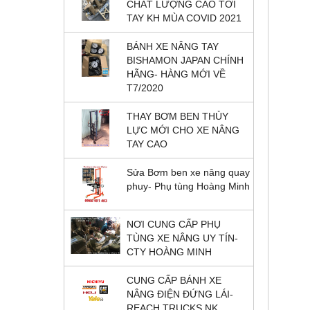
CHẤT LƯỢNG CAO TỚI
TAY KH MÙA COVID 2021
BÁNH XE NÂNG TAY
BISHAMON JAPAN CHÍNH
HÃNG- HÀNG MỚI VỀ
T7/2020
THAY BƠM BEN THỦY
LỰC MỚI CHO XE NÂNG
TAY CAO
Sửa Bơm ben xe nâng quay
phuy- Phụ tùng Hoàng Minh
NƠI CUNG CẤP PHỤ
TÙNG XE NÂNG UY TÍN-
CTY HOÀNG MINH
CUNG CẤP BÁNH XE
NÂNG ĐIỆN ĐỨNG LÁI-
REACH TRUCKS NK