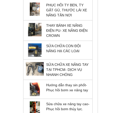
PHỤC HỒI TY BEN, TY
GẬT GÙ, THƯỚC LÁI XE
NÂNG TẬN NƠI
THAY BÁNH XE NÂNG
ĐIỆN PU- XE NÂNG ĐIỆN
CROWN
SỬA CHỮA CON ĐỘI
NÂNG HẠ CÁC LOẠI
SỬA CHỮA XE NÂNG TAY
TẠI TPHCM- DỊCH VỤ
NHANH CHÓNG
Hướng dẫn thay sin phốt-
Phục hồi bơm xe nâng tay
Sửa chữa xe nâng tay cao-
Phục hồi bơm thủy lực.