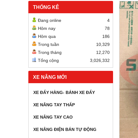
THỐNG KÊ
Đang online
4
Hôm nay
78
Hôm qua
186
Trong tuần
10,329
Trong tháng
12,270
Tổng cộng
3,026,332
XE NÂNG MỚI
XE ĐẨY HÀNG- BÁNH XE ĐẨY
XE NÂNG TAY THẤP
XE NÂNG TAY CAO
XE NÂNG ĐIỆN BÁN TỰ ĐỘNG