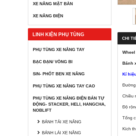
XE NÂNG MẶT BÀN
XE NÂNG ĐIỆN
LINH KIỆN PHỤ TÙNG
CHI TI
PHỤ TÙNG XE NÂNG TAY
Wheel 
BẠC ĐẠN/ VÒNG BI
Bánh 
SIN- PHỐT BEN XE NÂNG
Kí hiệ
Đường 
PHỤ TÙNG XE NÂNG TAY CAO
Chiều 
PHỤ TÙNG XE NÂNG ĐIỆN BÁN TỰ
ĐỘNG- STACKER, HELI, HANGCHA,
Độ rộn
NOBLIFT
Tổng c
BÁNH TẢI XE NÂNG
Kích t
BÁNH LÁI XE NÂNG