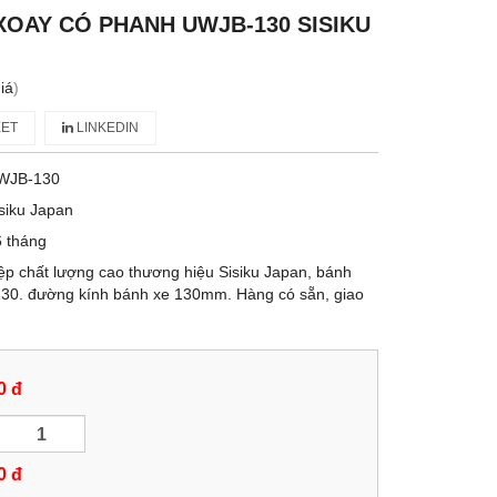
XOAY CÓ PHANH UWJB-130 SISIKU
iá
)
ET
LINKEDIN
WJB-130
siku Japan
 tháng
ệp chất lượng cao thương hiệu Sisiku Japan, bánh
30. đường kính bánh xe 130mm. Hàng có sẵn, giao
0 đ
0
đ