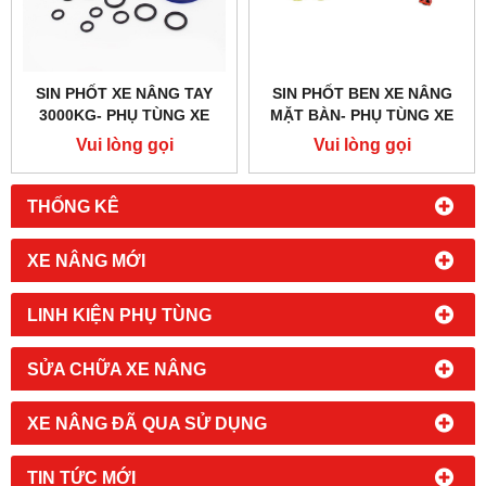
SIN PHỐT XE NÂNG TAY
SIN PHỐT BEN XE NÂNG
3000KG- PHỤ TÙNG XE
MẶT BÀN- PHỤ TÙNG XE
NÂNG TAY
NÂNG TAY
Vui lòng gọi
Vui lòng gọi
THỐNG KÊ
XE NÂNG MỚI
LINH KIỆN PHỤ TÙNG
SỬA CHỮA XE NÂNG
XE NÂNG ĐÃ QUA SỬ DỤNG
TIN TỨC MỚI