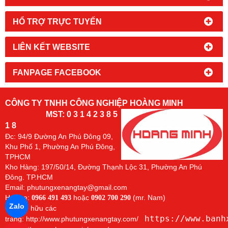
HỔ TRỢ TRỰC TUYẾN
LIÊN KẾT WEBSITE
FANPAGE FACEBOOK
CÔNG TY TNHH CÔNG NGHIỆP HOÀNG MINH
MST: 0 3 1 4 2 3 8 5
1 8
Đc:
94/9 Đường An Phú Đông 09,
Khu Phố 1, Phường An Phú Đông,
TPHCM
Kho Hàng: 197/50/14, Đường Thạnh Lộc 31, Phường An Phú
Đông. TP.HCM
Email: phutungxenangtay@gmail.com
Hotline:
hoặc
(mr. Nam)
0966 491 493
0902 700 290
Zalo
Chủ sở hữu các
https://www.banh
trang:
http://www.phutungxenangtay.com/