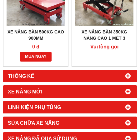
XE NÂNG BÀN 500KG CAO
XE NÂNG BÀN 350KG
900MM
NÂNG CAO 1 MÉT 3
0 đ
Vui lòng gọi
MUA NGAY
THỐNG KÊ
XE NÂNG MỚI
LINH KIỆN PHỤ TÙNG
SỬA CHỮA XE NÂNG
XE NÂNG ĐÃ QUA SỬ DỤNG