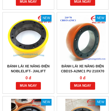
MUA NGAY
MUA NGAY
NEW
NEW
BÁNH LÁI XE NÂNG ĐIỆN
BÁNH LÁI XE NÂNG ĐIỆN
NOBLELIFT- JIALIFT
CBD15-A2MC1 PU 210X70
210X70/83
0 đ
0 đ
MUA NGAY
MUA NGAY
NEW
NEW