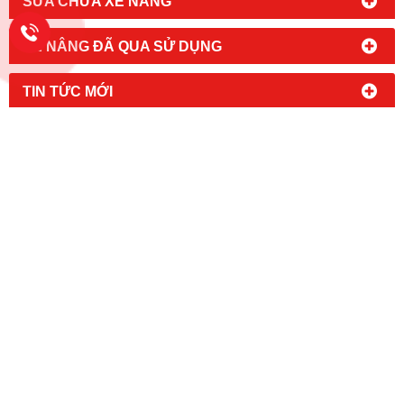
SỬA CHỮA XE NÂNG
XE NÂNG ĐÃ QUA SỬ DỤNG
TIN TỨC MỚI
HỔ TRỢ TRỰC TUYẾN
LIÊN KẾT WEBSITE
FANPAGE FACEBOOK
CÔNG TY TNHH CÔNG NGHIỆP HOÀNG MINH
MST: 0 3 1 4 2 3 8 5
1 8
Đc:
94/9 Đường An Phú Đông 09,
Khu Phố 1, Phường An Phú Đông,
TPHCM
Kho Hàng: 197/50/14, Đường Thạnh Lộc 31, Phường An Phú