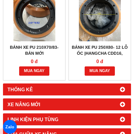
BÁNH XE PU 210X70/83-
BÁNH XE PU 250X80- 12 LỖ
BẢN MỚI
ỐC |HANGCHA CDD16,
CBD15
0 đ
0 đ
MUA NGAY
MUA NGAY
THỐNG KÊ
XE NÂNG MỚI
LINH KIỆN PHỤ TÙNG
Zalo