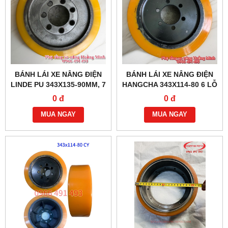
BÁNH LÁI XE NÂNG ĐIỆN
BÁNH LÁI XE NÂNG ĐIỆN
LINDE PU 343X135-90MM, 7
HANGCHA 343X114-80 6 LỖ
LỖ ỐC
ỐC
0 đ
0 đ
MUA NGAY
MUA NGAY