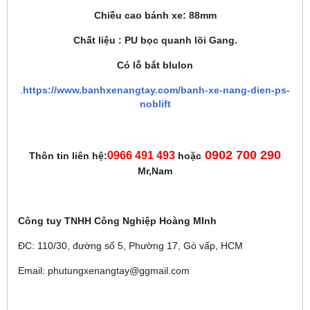
Chiều cao bánh xe: 88mm
Chất liệu : PU bọc quanh lõi Gang.
Có lỗ bắt blulon
.
https://www.banhxenangtay.com/banh-xe-nang-dien-ps-
noblift
0902 700 290
0966 491 493
Thôn tin liên hệ:
hoặc
Mr,Nam
Công tuy TNHH Công Nghiệp Hoàng MInh
ĐC: 110/30, đường số 5, Phường 17, Gò vấp, HCM
Email: phutungxenangtay@ggmail.com