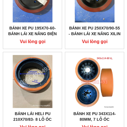
BÁNH XE PU 195X70-60-
BÁNH XE PU 250X70/90-55
BÁNH LÁI XE NÂNG ĐIỆN
- BÁNH LÁI XE NÂNG XILIN
XILIN CBD15W, CBD15A...
CHỊU TẢI CAO, ĐỘ BÊN
Vui lòng gọi
Vui lòng gọi
VƯỢT TRỘI
BÁNH LÁI HELI PU
BÁNH XE PU 343X114-
210X70/83- 8 LỖ ỐC
80MM, 7 LỖ ỐC
Vui lòng gọi
Vui lòng gọi