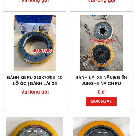
BÁNH XE PU 210X70/83- 10
BÁNH LÁI XE NÂNG ĐIỆN
LỖ ỐC | BÁNH LÁI XE
JUNGHEINRICH PU
NÂNG ĐIỆN HANGCHA
343X114-90MM, 7 LỖ ỐC
Vui lòng gọi
0 đ
MUA NGAY