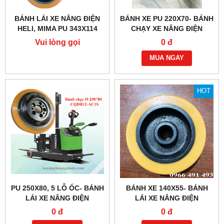
BÁNH LÁI XE NÂNG ĐIỆN
BÁNH XE PU 220X70- BÁNH
HELI, MIMA PU 343X114
CHẠY XE NÂNG ĐIỆN
MỚI 100%
NOBLELIFT PTE15
Vui lòng gọi
0 đ
MUA NGAY
HOT
PU 250X80, 5 LỖ ỐC- BÁNH
BÁNH XE 140X55- BÁNH
LÁI XE NÂNG ĐIỆN
LÁI XE NÂNG ĐIỆN
HANGCHA
HANGCHA CBD15,CBD18
0 đ
0 đ