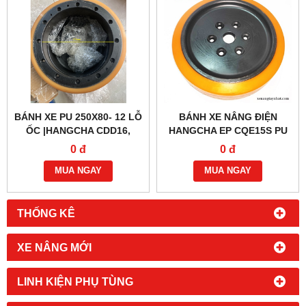
BÁNH XE PU 250X80- 12 LỖ
BÁNH XE NÂNG ĐIỆN
ỐC |HANGCHA CDD16,
HANGCHA EP CQE15S PU
CBD15
260X105
0 đ
0 đ
MUA NGAY
MUA NGAY
THỐNG KÊ
XE NÂNG MỚI
LINH KIỆN PHỤ TÙNG