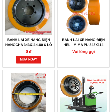
BÁNH LÁI XE NÂNG ĐIỆN
BÁNH LÁI XE NÂNG ĐIỆN
HANGCHA 343X114-80 6 LỖ
HELI, MIMA PU 343X114
ỐC
MỚI 100%
0 đ
Vui lòng gọi
MUA NGAY