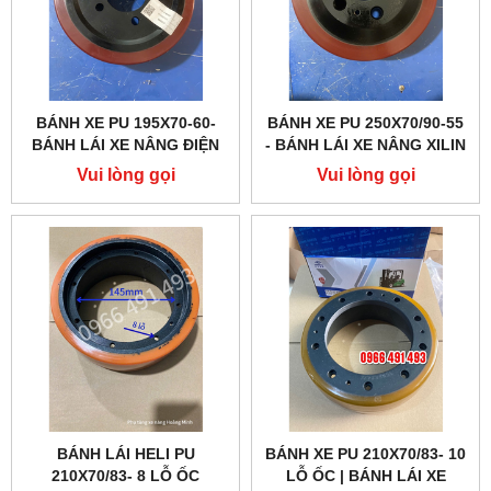
BÁNH XE PU 195X70-60-
BÁNH XE PU 250X70/90-55
BÁNH LÁI XE NÂNG ĐIỆN
- BÁNH LÁI XE NÂNG XILIN
XILIN CBD15W, CBD15A...
CHỊU TẢI CAO, ĐỘ BÊN
Vui lòng gọi
Vui lòng gọi
VƯỢT TRỘI
BÁNH LÁI HELI PU
BÁNH XE PU 210X70/83- 10
210X70/83- 8 LỖ ỐC
LỖ ỐC | BÁNH LÁI XE