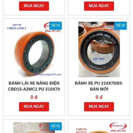
MUA NGAY
MUA NGAY
NEW
NEW
BÁNH LÁI XE NÂNG ĐIỆN
BÁNH XE PU 210X70/83-
CBD15-A2MC1 PU 210X70
BẢN MỚI
0 đ
0 đ
MUA NGAY
MUA NGAY
NEW