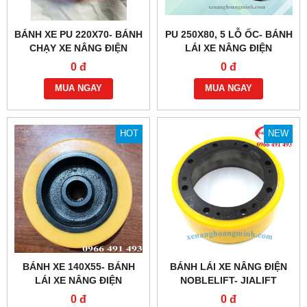
BÁNH XE PU 220X70- BÁNH
PU 250X80, 5 LỖ ỐC- BÁNH
CHẠY XE NÂNG ĐIỆN
LÁI XE NÂNG ĐIỆN
NOBLELIFT PTE15
HANGCHA
0 đ
0 đ
MUA NGAY
MUA NGAY
HOT
NEW
BÁNH XE 140X55- BÁNH
BÁNH LÁI XE NÂNG ĐIỆN
LÁI XE NÂNG ĐIỆN
NOBLELIFT- JIALIFT
HANGCHA CBD15,CBD18
210X70/83
0 đ
0 đ