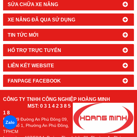
SỬA CHỮA XE NÂNG
XE NÂNG ĐÃ QUA SỬ DỤNG
TIN TỨC MỚI
HỔ TRỢ TRỰC TUYẾN
LIÊN KẾT WEBSITE
FANPAGE FACEBOOK
CÔNG TY TNHH CÔNG NGHIỆP HOÀNG MINH
MST: 0 3 1 4 2 3 8 5
1 8
Đc:
94/9 Đường An Phú Đông 09,
Zalo
Khu Phố 1, Phường An Phú Đông,
TPHCM