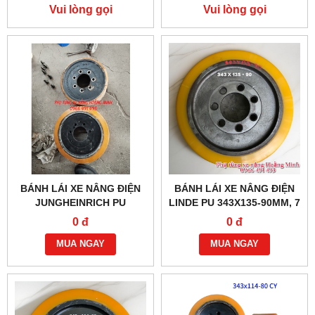
NÂNG ĐIỆN HANGCHA
Vui lòng gọi
Vui lòng gọi
BÁNH LÁI XE NÂNG ĐIỆN
BÁNH LÁI XE NÂNG ĐIỆN
JUNGHEINRICH PU
LINDE PU 343X135-90MM, 7
343X114-90MM, 7 LỖ ỐC
LỖ ỐC
0 đ
0 đ
MUA NGAY
MUA NGAY