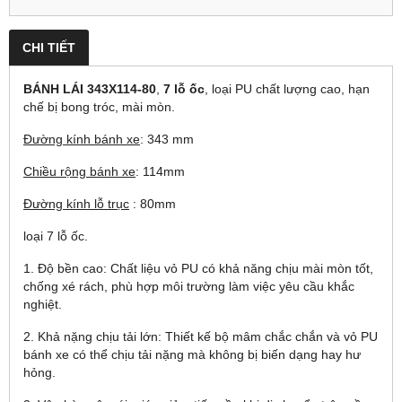
CHI TIẾT
BÁNH LÁI 343X114-80
,
7 lỗ ốc
, loại PU chất lượng cao, hạn
chế bị bong tróc, mài mòn.
Đường kính bánh xe
: 343 mm
Chiều rộng bánh xe
: 114mm
Đường kính lỗ trục
: 80mm
loại 7 lỗ ốc.
1. Độ bền cao: Chất liệu vỏ PU có khả năng chịu mài mòn tốt,
chống xé rách, phù hợp môi trường làm việc yêu cầu khắc
nghiệt.
2. Khả nặng chịu tải lớn: Thiết kế bộ mâm chắc chắn và vỏ PU
bánh xe có thể chịu tải nặng mà không bị biến dạng hay hư
hỏng.