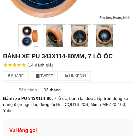
BÁNH XE PU 343X114-80MM, 7 LỖ ỐC
(
14
đánh giá
)
SHARE
TWEET
LINKEDIN
Bảo hành :
03 tháng
Bánh xe PU 343X114-80,
7 lỗ ốc, bánh lái được lắp trên dòng xe
nâng điện ngồi lái, đứng lái Heli CQD16-20S, Mima MFZ20-100,
Yale.
Vui lòng gọi