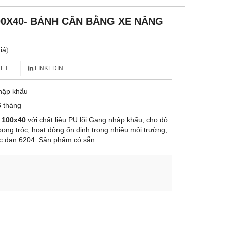
00X40- BÁNH CÂN BẰNG XE NÂNG
iá
)
ET
LINKEDIN
hập khẩu
 tháng
 100x40
với chất liệu PU lõi Gang nhập khẩu, cho độ
bong tróc, hoạt động ổn định trong nhiều môi trường,
c đạn 6204. Sản phẩm có sẵn.