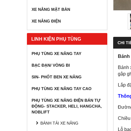
XE NÂNG MẶT BÀN
XE NÂNG ĐIỆN
LINH KIỆN PHỤ TÙNG
CHI TI
PHỤ TÙNG XE NÂNG TAY
Bánh 
BẠC ĐẠN/ VÒNG BI
Bánh 
gập g
SIN- PHỐT BEN XE NÂNG
Lắp đặ
PHỤ TÙNG XE NÂNG TAY CAO
Thông 
PHỤ TÙNG XE NÂNG ĐIỆN BÁN TỰ
ĐỘNG- STACKER, HELI, HANGCHA,
Đường
NOBLIFT
Chiều
BÁNH TẢI XE NÂNG
Lỗ bạ