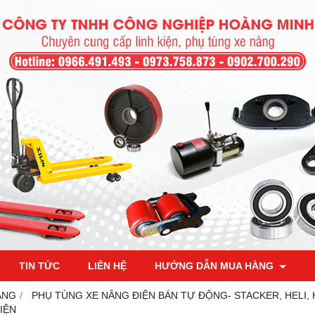
TIN TỨC
LIÊN HỆ
HƯỚNG DẪN MUA HÀNG
ÂNG
PHỤ TÙNG XE NÂNG ĐIỆN BÁN TỰ ĐỘNG- STACKER, HELI,
IỆN