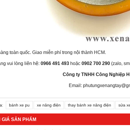
àng toàn quốc. Giao miễn phí trong nội thành HCM.
ng vui lòng liên hệ:
0966 491 493
hoặc
0902 700 290
(zalo, sm
Công ty TNHH Công Nghiệp H
Email: phutungxenangtay@g
a:
bánh xe pu
xe nâng điện
thay bánh xe nâng điện
sửa x
 GIÁ SẢN PHẨM