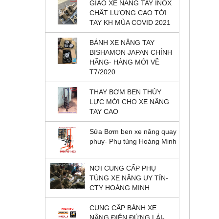
GIAO XE NÂNG TAY INOX
CHẤT LƯỢNG CAO TỚI
TAY KH MÙA COVID 2021
BÁNH XE NÂNG TAY
BISHAMON JAPAN CHÍNH
HÃNG- HÀNG MỚI VỀ
T7/2020
THAY BƠM BEN THỦY
LỰC MỚI CHO XE NÂNG
TAY CAO
Sửa Bơm ben xe nâng quay
phuy- Phụ tùng Hoàng Minh
NƠI CUNG CẤP PHỤ
TÙNG XE NÂNG UY TÍN-
CTY HOÀNG MINH
CUNG CẤP BÁNH XE
NÂNG ĐIỆN ĐỨNG LÁI-