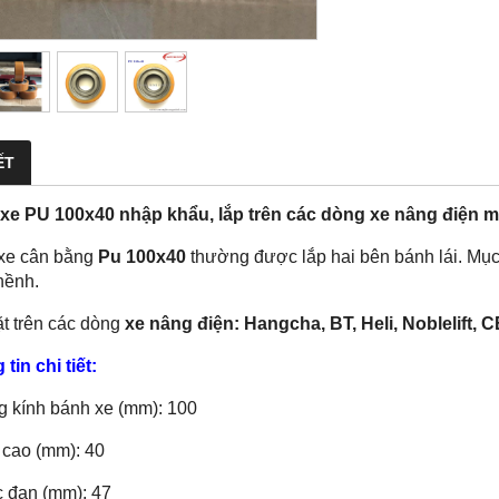
ẾT
xe PU 100x40 nhập khẩu, lắp trên các dòng xe nâng điện mini
xe cân bằng
Pu 100x40
thường được lắp hai bên bánh lái. Mục
hềnh.
t trên các dòng
xe nâng điện: Hangcha, BT, Heli, Noblelift, C
tin chi tiết:
 kính bánh xe (mm): 100
 cao (mm): 40
c đạn (mm): 47