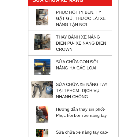
SỬA CHỮA XE NÂNG
PHỤC HỒI TY BEN, TY
GẬT GÙ, THƯỚC LÁI XE
NÂNG TẬN NƠI
THAY BÁNH XE NÂNG
ĐIỆN PU- XE NÂNG ĐIỆN
CROWN
SỬA CHỮA CON ĐỘI
NÂNG HẠ CÁC LOẠI
SỬA CHỮA XE NÂNG TAY
TẠI TPHCM- DỊCH VỤ
NHANH CHÓNG
Hướng dẫn thay sin phốt-
Phục hồi bơm xe nâng tay
Sửa chữa xe nâng tay cao-