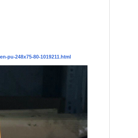
ien-pu-248x75-80-1019211.html