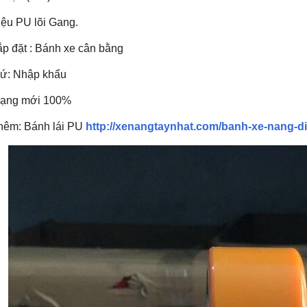
iệu PU lõi Gang.
 lắp đặt : Bánh xe cân bằng
xứ: Nhập khẩu
trạng mới 100%
hêm: Bánh lái PU
http://xenangtaynhat.com/banh-xe-nang-d