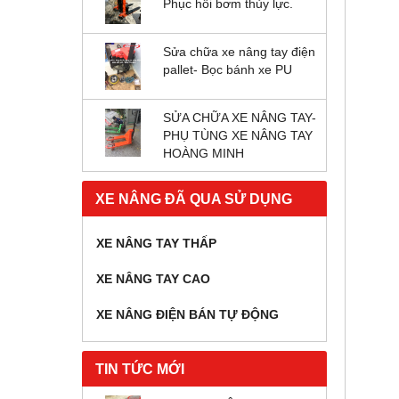
Phục hồi bơm thủy lực.
Sửa chữa xe nâng tay điện
pallet- Bọc bánh xe PU
SỬA CHỮA XE NÂNG TAY-
PHỤ TÙNG XE NÂNG TAY
HOÀNG MINH
XE NÂNG ĐÃ QUA SỬ DỤNG
XE NÂNG TAY THẤP
XE NÂNG TAY CAO
XE NÂNG ĐIỆN BÁN TỰ ĐỘNG
TIN TỨC MỚI