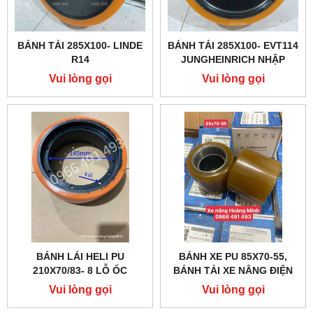
BÁNH TẢI 285X100- LINDE
BÁNH TẢI 285X100- EVT114
R14
JUNGHEINRICH NHẬP
KHẨU
Vui lòng gọi
Vui lòng gọi
BÁNH LÁI HELI PU
BÁNH XE PU 85X70-55,
210X70/83- 8 LỖ ỐC
BÁNH TẢI XE NÂNG ĐIỆN
HANGCHA CBD
Vui lòng gọi
Vui lòng gọi