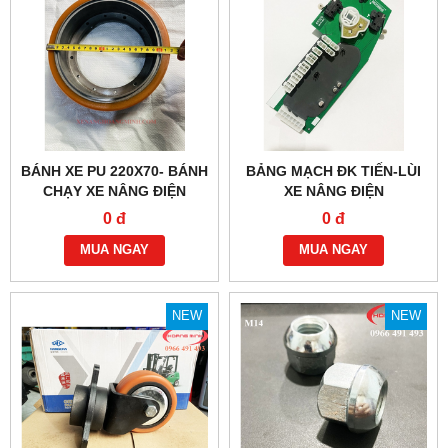
BÁNH XE PU 220X70- BÁNH
BẢNG MẠCH ĐK TIẾN-LÙI
CHẠY XE NÂNG ĐIỆN
XE NÂNG ĐIỆN
NOBLELIFT PTE15
0 đ
0 đ
MUA NGAY
MUA NGAY
NEW
NEW