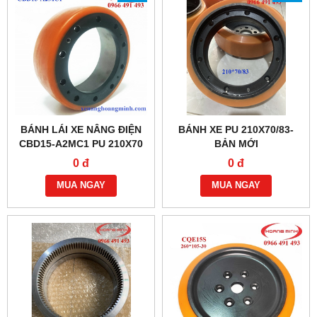
BÁNH LÁI XE NÂNG ĐIỆN
BÁNH XE PU 210X70/83-
CBD15-A2MC1 PU 210X70
BẢN MỚI
0 đ
0 đ
MUA NGAY
MUA NGAY