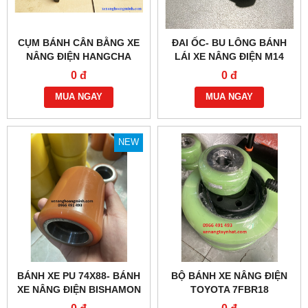
CỤM BÁNH CÂN BẰNG XE
ĐAI ỐC- BU LÔNG BÁNH
NÂNG ĐIỆN HANGCHA
LÁI XE NÂNG ĐIỆN M14
125X50
0 đ
0 đ
MUA NGAY
MUA NGAY
NEW
BÁNH XE PU 74X88- BÁNH
BỘ BÁNH XE NÂNG ĐIỆN
XE NÂNG ĐIỆN BISHAMON
TOYOTA 7FBR18
BDH15LL