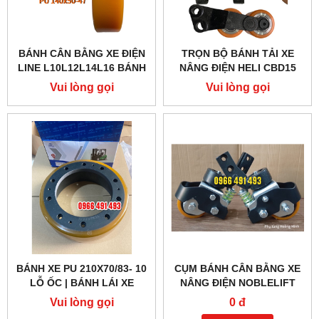
BÁNH CÂN BẰNG XE ĐIỆN
TRỌN BỘ BÁNH TẢI XE
LINE L10L12L14L16 BÁNH
NÂNG ĐIỆN HELI CBD15
XE 140X50
85X70
Vui lòng gọi
Vui lòng gọi
BÁNH XE PU 210X70/83- 10
CỤM BÁNH CÂN BẰNG XE
LỖ ỐC | BÁNH LÁI XE
NÂNG ĐIỆN NOBLELIFT
NÂNG ĐIỆN HANGCHA
PTE15N, PTE20N
Vui lòng gọi
0 đ