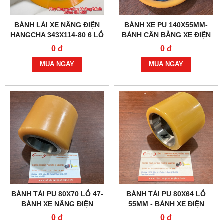
BÁNH LÁI XE NÂNG ĐIỆN
BÁNH XE PU 140X55MM-
HANGCHA 343X114-80 6 LỖ
BÁNH CÂN BẰNG XE ĐIỆN
ỐC
0 đ
0 đ
MUA NGAY
MUA NGAY
BÁNH TẢI PU 80X70 LỖ 47-
BÁNH TẢI PU 80X64 LỖ
BÁNH XE NÂNG ĐIỆN
55MM - BÁNH XE ĐIỆN
EPT15, MT15
HELI, HANGCHA
0 đ
0 đ