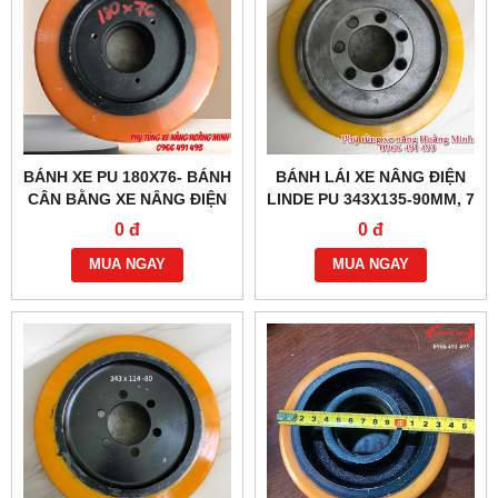
BÁNH XE PU 180X76- BÁNH
BÁNH LÁI XE NÂNG ĐIỆN
CÂN BẰNG XE NÂNG ĐIỆN
LINDE PU 343X135-90MM, 7
MIMA
LỖ ỐC
0 đ
0 đ
MUA NGAY
MUA NGAY