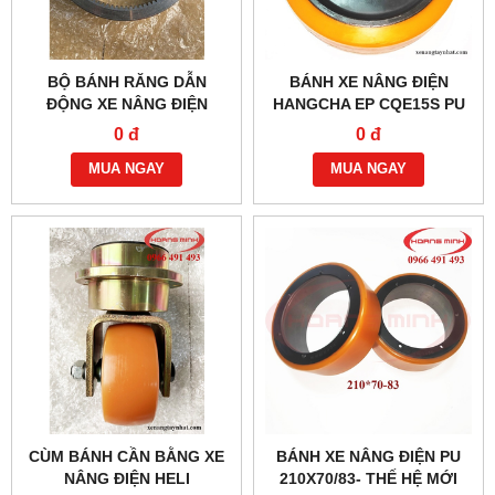
BỘ BÁNH RĂNG DẪN
BÁNH XE NÂNG ĐIỆN
ĐỘNG XE NÂNG ĐIỆN
HANGCHA EP CQE15S PU
THẤP
260X105
0 đ
0 đ
MUA NGAY
MUA NGAY
CÙM BÁNH CẦN BẰNG XE
BÁNH XE NÂNG ĐIỆN PU
NÂNG ĐIỆN HELI
210X70/83- THẾ HỆ MỚI