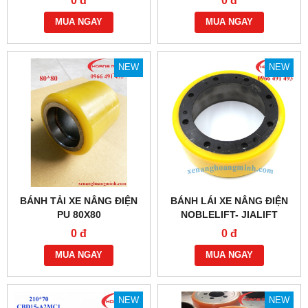
0 đ
0 đ
MUA NGAY
MUA NGAY
NEW
NEW
BÁNH TẢI XE NÂNG ĐIỆN
BÁNH LÁI XE NÂNG ĐIỆN
PU 80X80
NOBLELIFT- JIALIFT
210X70/83
0 đ
0 đ
MUA NGAY
MUA NGAY
NEW
NEW