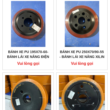
BÁNH XE PU 195X70-60-
BÁNH XE PU 250X70/90-55
BÁNH LÁI XE NÂNG ĐIỆN
- BÁNH LÁI XE NÂNG XILIN
XILIN CBD15W, CBD15A...
CHỊU TẢI CAO, ĐỘ BÊN
Vui lòng gọi
Vui lòng gọi
VƯỢT TRỘI