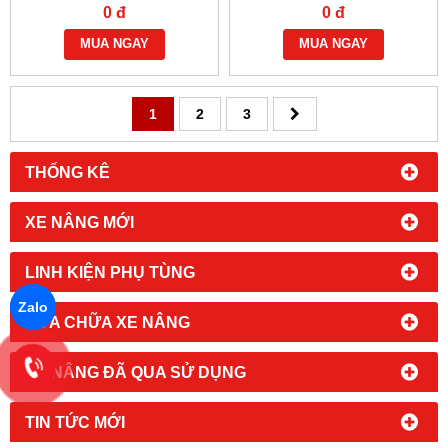
0 đ
0 đ
MUA NGAY
MUA NGAY
1
2
3
THỐNG KÊ
XE NÂNG MỚI
LINH KIỆN PHỤ TÙNG
Zalo
SỬA CHỮA XE NÂNG
XE NÂNG ĐÃ QUA SỬ DỤNG
TIN TỨC MỚI