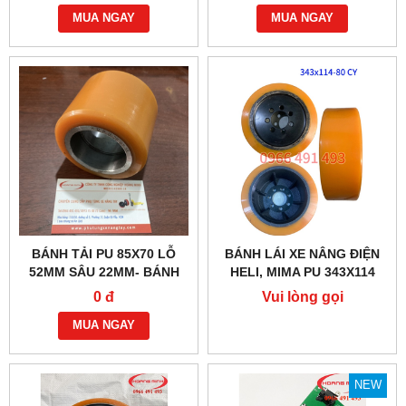
MUA NGAY
MUA NGAY
BÁNH TẢI PU 85X70 LỖ
BÁNH LÁI XE NÂNG ĐIỆN
52MM SÂU 22MM- BÁNH
HELI, MIMA PU 343X114
XE HELI, HANGCHA
MỚI 100%
0 đ
Vui lòng gọi
MUA NGAY
NEW