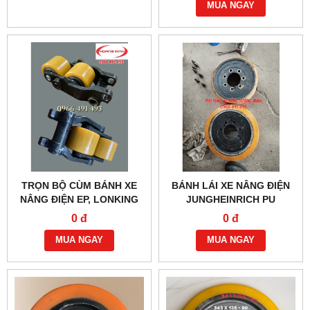
MUA NGAY
TRỌN BỘ CÙM BÁNH XE
BÁNH LÁI XE NÂNG ĐIỆN
NÂNG ĐIỆN EP, LONKING
JUNGHEINRICH PU
LẮP BÁNH XE 80X60
343X114-90MM, 7 LỖ ỐC
0 đ
0 đ
MUA NGAY
MUA NGAY