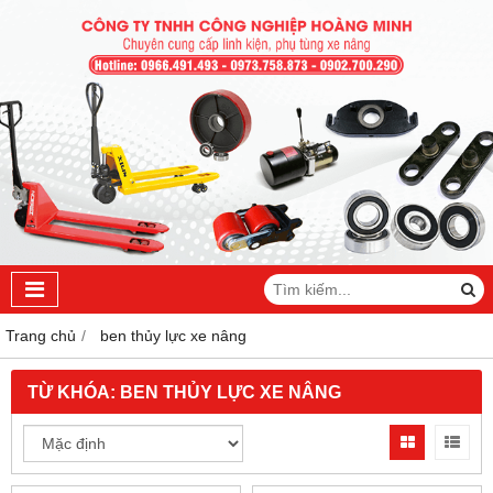
Trang chủ
ben thủy lực xe nâng
TỪ KHÓA:
BEN THỦY LỰC XE NÂNG