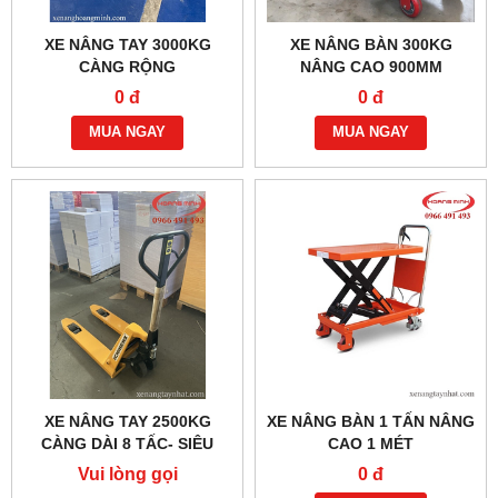
XE NÂNG TAY 3000KG
XE NÂNG BÀN 300KG
CÀNG RỘNG
NÂNG CAO 900MM
0 đ
0 đ
MUA NGAY
MUA NGAY
XE NÂNG TAY 2500KG
XE NÂNG BÀN 1 TẤN NÂNG
CÀNG DÀI 8 TẤC- SIÊU
CAO 1 MÉT
NGẮN
Vui lòng gọi
0 đ