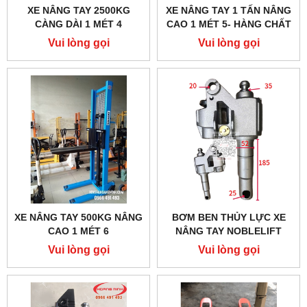
XE NÂNG TAY 2500KG
XE NÂNG TAY 1 TẤN NÂNG
CÀNG DÀI 1 MÉT 4
CAO 1 MÉT 5- HÀNG CHẤT
LƯỢNG CAO
Vui lòng gọi
Vui lòng gọi
XE NÂNG TAY 500KG NÂNG
BƠM BEN THỦY LỰC XE
CAO 1 MÉT 6
NÂNG TAY NOBLELIFT
2500KG
Vui lòng gọi
Vui lòng gọi