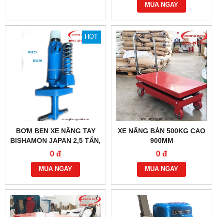
MUA NGAY
HOT
BƠM BEN XE NÂNG TAY
XE NÂNG BÀN 500KG CAO
BISHAMON JAPAN 2,5 TẤN,
900MM
3 TẤN
0 đ
0 đ
MUA NGAY
MUA NGAY