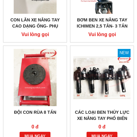
CON LĂN XE NÂNG TAY
BƠM BEN XE NÂNG TAY
CAO DẠNG ỐNG- PHỤ
ICHIMEN 2,5 TÂN- 3 TẤN
TÙNG XE NÂNG CHÍNH
Vui lòng gọi
Vui lòng gọi
HÃNG
NEW
ĐỘI CON RÙA 8 TẤN
CÁC LOẠI BEN THỦY LỰC
XE NÂNG TAY PHỔ BIẾN
HIỆN NAY
0 đ
0 đ
MUA NGAY
MUA NGAY