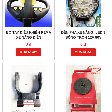
BỘ TAY ĐIỀU KHIỂN REMA
ĐÈN PHA XE NÂNG- LED 9
XE NÂNG ĐIỆN
BÓNG TRÒN 12V-80V
0 đ
0 đ
MUA NGAY
MUA NGAY