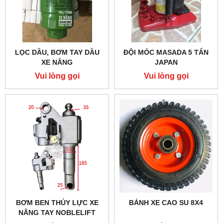
LỌC DẦU, BƠM TAY DẦU
ĐỘI MÓC MASADA 5 TẤN
XE NÂNG
JAPAN
Vui lòng gọi
Vui lòng gọi
BƠM BEN THỦY LỰC XE
BÁNH XE CAO SU 8X4
NÂNG TAY NOBLELIFT
2500KG