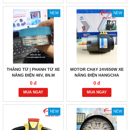
NEW
NEW
THẮNG TỪ | PHANH TỪ XE
MOTOR CHẠY 24V650W XE
NÂNG ĐIỆN 48V, 8N.M
NÂNG ĐIỆN HANGCHA
0 đ
0 đ
MUA NGAY
MUA NGAY
NEW
NEW