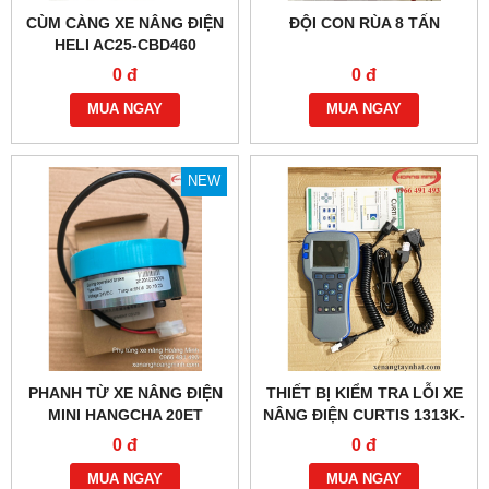
CÙM CÀNG XE NÂNG ĐIỆN
ĐỘI CON RÙA 8 TẤN
HELI AC25-CBD460
0 đ
0 đ
MUA NGAY
MUA NGAY
NEW
PHANH TỪ XE NÂNG ĐIỆN
THIẾT BỊ KIỂM TRA LỖI XE
MINI HANGCHA 20ET
NÂNG ĐIỆN CURTIS 1313K-
4331
0 đ
0 đ
MUA NGAY
MUA NGAY