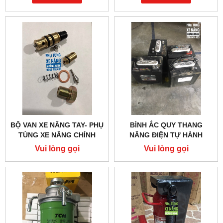
BỘ VAN XE NÂNG TAY- PHỤ
BÌNH ẮC QUY THANG
TÙNG XE NÂNG CHÍNH
NÂNG ĐIỆN TỰ HÀNH
HÃNG
Vui lòng gọi
Vui lòng gọi