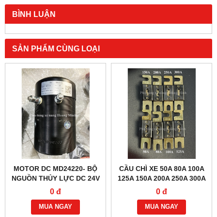
BÌNH LUẬN
SẢN PHẨM CÙNG LOẠI
MOTOR DC MD24220- BỘ
CẦU CHÌ XE 50A 80A 100A
NGUỒN THỦY LỰC DC 24V
125A 150A 200A 250A 300A
2.2KW
0 đ
0 đ
MUA NGAY
MUA NGAY