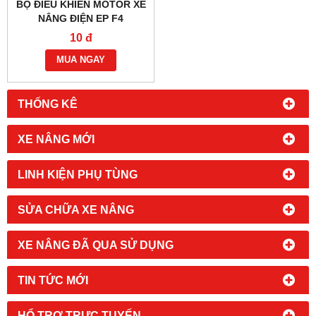
BỘ ĐIỀU KHIỂN MOTOR XE
NÂNG ĐIỆN EP F4
EDCE2490-1 24V 90A
10 đ
MUA NGAY
THỐNG KÊ
XE NÂNG MỚI
LINH KIỆN PHỤ TÙNG
SỬA CHỮA XE NÂNG
XE NÂNG ĐÃ QUA SỬ DỤNG
TIN TỨC MỚI
HỔ TRỢ TRỰC TUYẾN