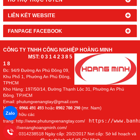
LIÊN KẾT WEBSITE
FANPAGE FACEBOOK
CÔNG TY TNHH CÔNG NGHIỆP HOÀNG MINH
MST: 0 3 1 4 2 3 8 5
1 8
Đc:
94/9 Đường An Phú Đông 09,
Khu Phố 1, Phường An Phú Đông,
TPHCM
Kho Hàng: 197/50/14, Đường Thạnh Lộc 31, Phường An Phú
Đông. TP.HCM
Email: phutungxenangtay@gmail.com
Hotline:
hoặc
(mr. Nam)
0966 491 493
0902 700 290
Zalo
Chủ sở hữu các
https://www.banh
trang:
http://www.phutungxenangtay.com/
https://xenanghoangminh.com/
GPKD: 0314238518 Ngày cấp: 20/2/2017 Nơi cấp: Sở kế hoạch và
đầu tư thành phố Hồ Chí Minh