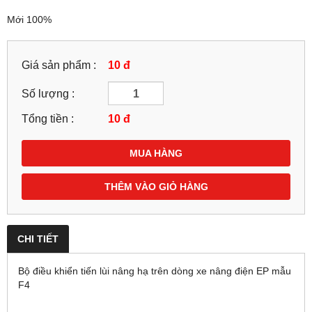
Mới 100%
Giá sản phẩm :
10 đ
Số lượng :
Tổng tiền :
10
đ
MUA HÀNG
THÊM VÀO GIỎ HÀNG
CHI TIẾT
Bộ điều khiển tiến lùi nâng hạ trên dòng xe nâng điện EP mẫu
F4