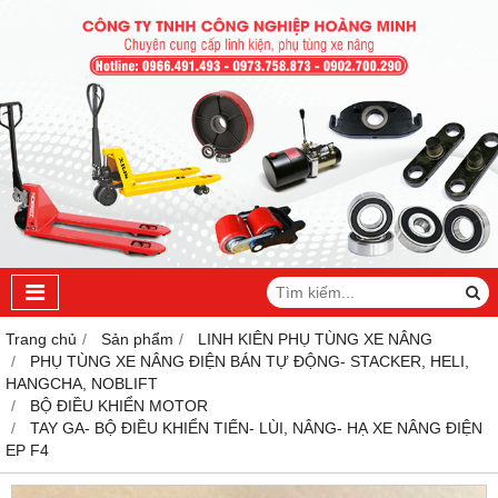
Trang chủ
Sản phẩm
LINH KIÊN PHỤ TÙNG XE NÂNG
PHỤ TÙNG XE NÂNG ĐIỆN BÁN TỰ ĐỘNG- STACKER, HELI,
HANGCHA, NOBLIFT
BỘ ĐIỀU KHIỂN MOTOR
TAY GA- BỘ ĐIỀU KHIỂN TIẾN- LÙI, NÂNG- HẠ XE NÂNG ĐIỆN
EP F4