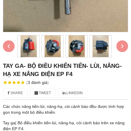
‹
›
TAY GA- BỘ ĐIỀU KHIỂN TIẾN- LÙI, NÂNG-
HẠ XE NÂNG ĐIỆN EP F4
(
3
đánh giá
)
SHARE
TWEET
LINKEDIN
Các chức năng tiến-lùi, nâng-hạ, còi cảnh báo đều được tính hợp
gọn trong một bộ điều khiển.
Tay ga| Bộ điều khiển tiến-lùi, nâng-hạ, còi cảnh báo trên xe nâng
điện EP F4.