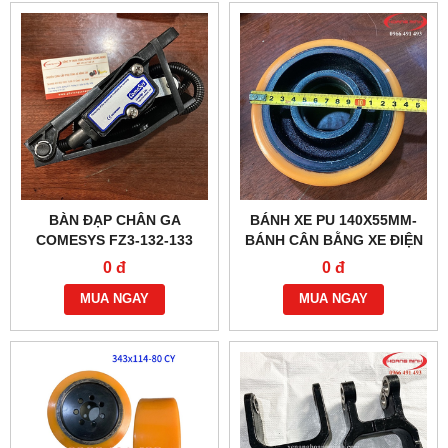
BÀN ĐẠP CHÂN GA
BÁNH XE PU 140X55MM-
COMESYS FZ3-132-133
BÁNH CÂN BẰNG XE ĐIỆN
CHÍNH HÃNG
0 đ
0 đ
MUA NGAY
MUA NGAY