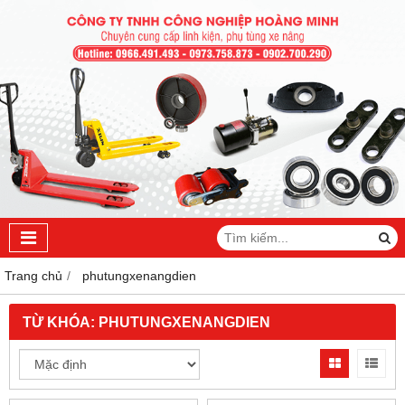
Trang chủ
phutungxenangdien
TỪ KHÓA:
PHUTUNGXENANGDIEN