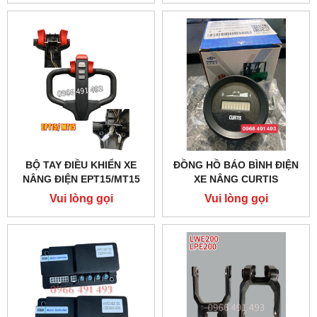
BỘ TAY ĐIỀU KHIỂN XE
ĐỒNG HỒ BÁO BÌNH ĐIỆN
NÂNG ĐIỆN EPT15/MT15
XE NÂNG CURTIS
906R24BSBAO
Vui lòng gọi
Vui lòng gọi