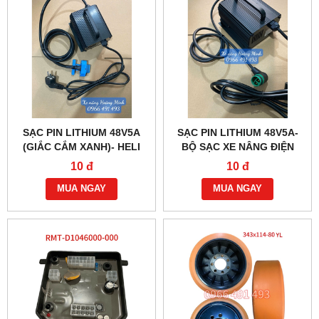
SẠC PIN LITHIUM 48V5A
SẠC PIN LITHIUM 48V5A-
(GIẮC CẮM XANH)- HELI
BỘ SẠC XE NÂNG ĐIỆN
CBD20J-LI3
HELI CBD20J-LI
10 đ
10 đ
MUA NGAY
MUA NGAY