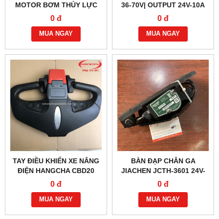
MOTOR BƠM THỦY LỰC
36-70V| OUTPUT 24V-10A
XE NÂNG ĐIỆN
0 đ
0 đ
MUA NGAY
MUA NGAY
TAY ĐIỀU KHIỂN XE NÂNG
BÀN ĐẠP CHÂN GA
ĐIỆN HANGCHA CBD20
JIACHEN JCTH-3601 24V-
AEBS200-240000-000
48V CHÍNH HÃNG
0 đ
0 đ
MUA NGAY
MUA NGAY