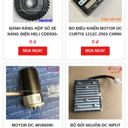
BÁNH RĂNG HỘP SỐ XE
BO ĐIỀU KHIỂN MOTOR DC
NÂNG ĐIỆN HELI CDD930-
CURTIS 1212C-2503 CHÍNH
CBD460, SỐ 13-17
HÃNG
0 đ
0 đ
MUA NGAY
MUA NGAY
MOTOR DC 48V800W-
BỘ ĐỔI NGUỒN DC INPUT