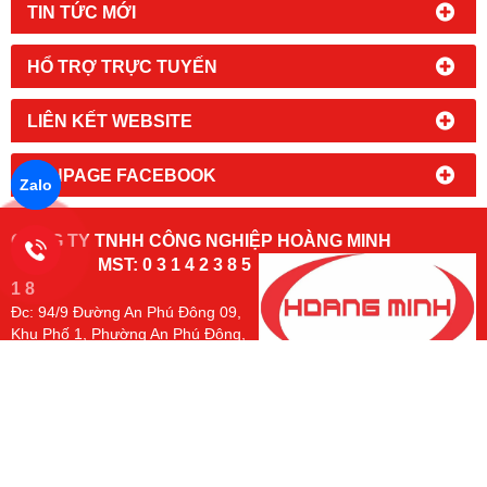
TIN TỨC MỚI
HỔ TRỢ TRỰC TUYẾN
LIÊN KẾT WEBSITE
FANPAGE FACEBOOK
Zalo
CÔNG TY TNHH CÔNG NGHIỆP HOÀNG MINH
MST: 0 3 1 4 2 3 8 5
1 8
Đc:
94/9 Đường An Phú Đông 09,
Khu Phố 1, Phường An Phú Đông,
TPHCM
Kho Hàng: 197/50/14, Đường Thạnh Lộc 31, Phường An Phú
Đông. TP.HCM
Email: phutungxenangtay@gmail.com
Hotline:
hoặc
(mr. Nam)
0966 491 493
0902 700 290
Chủ sở hữu các