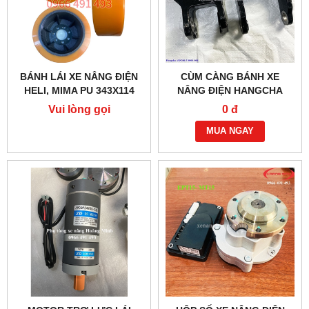
BÁNH LÁI XE NÂNG ĐIỆN
CÙM CÀNG BÁNH XE
HELI, MIMA PU 343X114
NÂNG ĐIỆN HANGCHA
MỚI 100%
ABS200-310001-000
Vui lòng gọi
0 đ
MUA NGAY