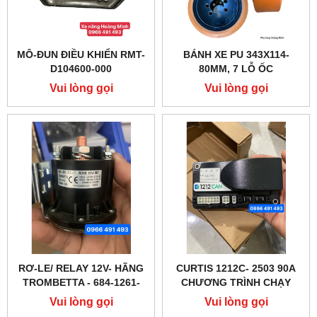
MÔ-ĐUN ĐIỀU KHIỂN RMT-
BÁNH XE PU 343X114-
D104600-000
80MM, 7 LỖ ỐC
Vui lòng gọi
Vui lòng gọi
RƠ-LE/ RELAY 12V- HÃNG
CURTIS 1212C- 2503 90A
TROMBETTA - 684-1261-
CHƯƠNG TRÌNH CHẠY
212-17
CHO XE NÂNG ĐIỆN HELI
Vui lòng gọi
Vui lòng gọi