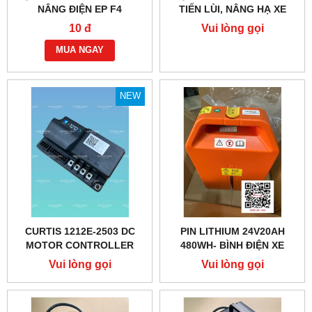
NÂNG ĐIỆN EP F4
TIẾN LÙI, NÂNG HẠ XE
EDCE2490-1 24V 90A
NÂNG ĐIỆN PTE15QA
10 đ
Vui lòng gọi
MUA NGAY
NEW
CURTIS 1212E-2503 DC
PIN LITHIUM 24V20AH
MOTOR CONTROLLER
480WH- BÌNH ĐIỆN XE
NÂNG NOBLELIFT PTE
Vui lòng gọi
Vui lòng gọi