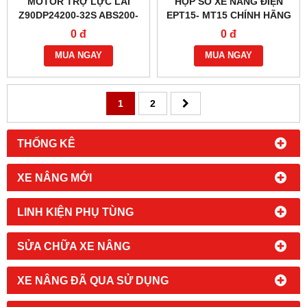
MOTOR TRỢ LỰC LÁI
HỘP SỐ XE NÂNG ĐIỆN
Z90DP24200-32S ABS200-
EPT15- MT15 CHÍNH HÃNG
116000-G00
0 đ
0 đ
MUA NGAY
MUA NGAY
1
2
THỐNG KÊ
XE NÂNG MỚI
LINH KIỆN PHỤ TÙNG
SỬA CHỮA XE NÂNG
XE NÂNG ĐÃ QUA SỬ DỤNG