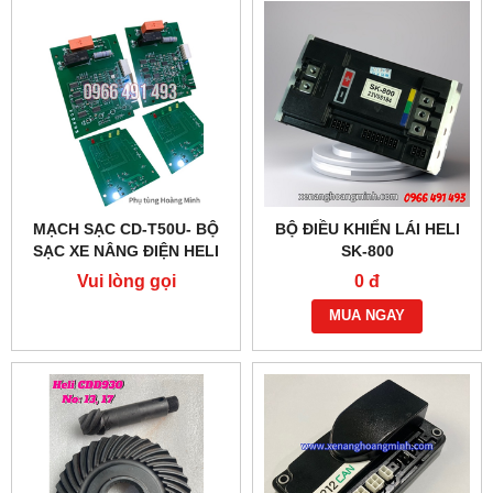
MẠCH SẠC CD-T50U- BỘ
BỘ ĐIỀU KHIỂN LÁI HELI
SẠC XE NÂNG ĐIỆN HELI
SK-800
24V50A
Vui lòng gọi
0 đ
MUA NGAY