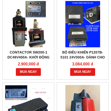
CONTACTOR SW200-1
BỘ ĐIỀU KHIỂN P1207B-
DC48V400A- KHỞI ĐỘNG
5101 24V300A- DÀNH CHO
TỪ CHÍNH HÃNG
XE NÂNG
2,900,000 đ
3,084,000 đ
ALBRIGHT
MUA NGAY
MUA NGAY