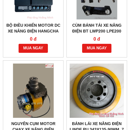
BỘ ĐIỀU KHIỂN MOTOR DC
CÙM BÁNH TẢI XE NÂNG
XE NÂNG ĐIỆN HANGCHA
ĐIỆN BT LWP200 LPE200
BM24C10 AMDJSZ120
0 đ
0 đ
MUA NGAY
MUA NGAY
NGUYÊN CỤM MOTOR
BÁNH LÁI XE NÂNG ĐIỆN
CHẠY XE NÂNG ĐIỆN
LINDE PU 343X135-90MM, 7