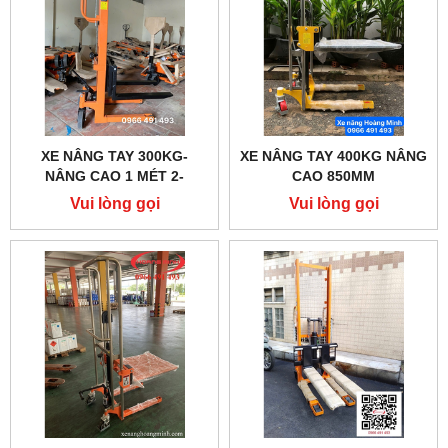
XE NÂNG TAY 300KG-
XE NÂNG TAY 400KG NÂNG
NÂNG CAO 1 MÉT 2-
CAO 850MM
HOÀNG MINH
Vui lòng gọi
Vui lòng gọi