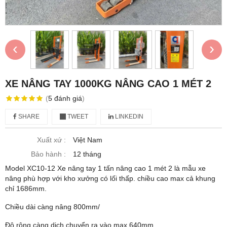
‹
›
XE NÂNG TAY 1000KG NÂNG CAO 1 MÉT 2
(
5
đánh giá
)
SHARE
TWEET
LINKEDIN
Xuất xứ :
Việt Nam
Bảo hành :
12 tháng
Model XC10-12 Xe nâng tay 1 tấn nâng cao 1 mét 2 là mẫu xe
nâng phù hợp với kho xưởng có lối thấp. chiều cao max cả khung
chỉ 1686mm.
Chiều dài càng nâng 800mm/
Độ rộng càng dịch chuyển ra vào max 640mm.