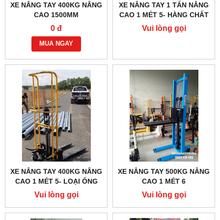
XE NÂNG TAY 400KG NÂNG
XE NÂNG TAY 1 TẤN NÂNG
CAO 1500MM
CAO 1 MÉT 5- HÀNG CHẤT
LƯỢNG CAO
0 đ
Vui lòng gọi
MUA NGAY
XE NÂNG TAY 400KG NÂNG
XE NÂNG TAY 500KG NÂNG
CAO 1 MÉT 5- LOẠI ỐNG
CAO 1 MÉT 6
TRÒN
Vui lòng gọi
Vui lòng gọi