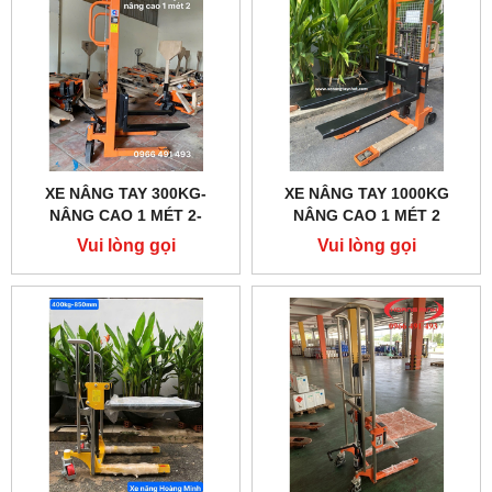
XE NÂNG TAY 300KG-
XE NÂNG TAY 1000KG
NÂNG CAO 1 MÉT 2-
NÂNG CAO 1 MÉT 2
HOÀNG MINH
Vui lòng gọi
Vui lòng gọi