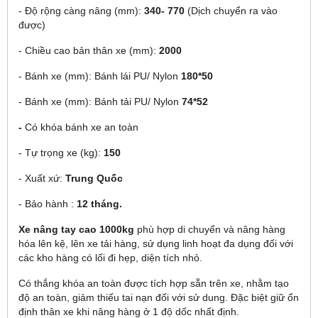
- Độ rộng càng nâng (mm):
340-
770
(Dịch chuyển ra vào
được)
- Chiều cao bản thân xe (mm):
2000
- Bánh xe (mm): Bánh lái PU/ Nylon
180*50
- Bánh xe (mm): Bánh tải PU/ Nylon
74*52
-
Có khóa bánh xe an toàn
- Tự trọng xe (kg):
150
- Xuất xứ:
Trung Quốc
- Bảo hành :
12 tháng.
Xe nâng tay cao 1000kg
phù hợp di chuyển và nâng hàng
hóa lên kệ, lên xe tải hàng, sử dụng linh hoạt đa dụng đối với
các kho hàng có lối đi hẹp, diện tích nhỏ.
Có thắng khóa an toàn được tích hợp sẵn trên xe, nhằm tạo
độ an toàn, giảm thiếu tai nạn đối với sử dung. Đặc biệt giữ ổn
định thân xe khi nâng hàng ở 1 độ dốc nhất định.