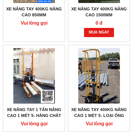
XE NÂNG TAY 400KG NÂNG
XE NÂNG TAY 400KG NÂNG
CAO 850MM
CAO 1500MM
Vui lòng gọi
0 đ
MUA NGAY
XE NÂNG TAY 1 TẤN NÂNG
XE NÂNG TAY 400KG NÂNG
CAO 1 MÉT 5- HÀNG CHẤT
CAO 1 MÉT 5- LOẠI ỐNG
LƯỢNG CAO
TRÒN
Vui lòng gọi
Vui lòng gọi