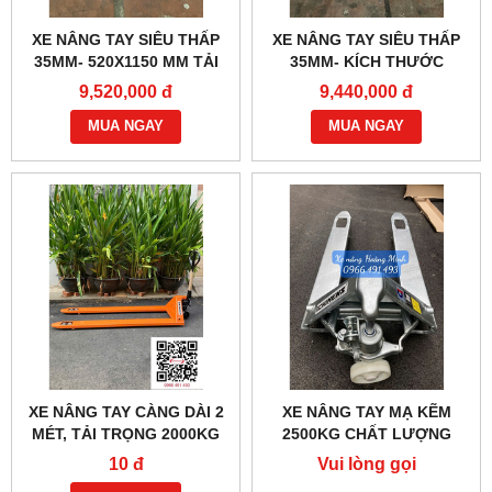
XE NÂNG TAY SIÊU THẤP
XE NÂNG TAY SIÊU THẤP
35MM- 520X1150 MM TẢI
35MM- KÍCH THƯỚC
TRỌNG 1000KG
520X650MM
9,520,000 đ
9,440,000 đ
MUA NGAY
MUA NGAY
XE NÂNG TAY CÀNG DÀI 2
XE NÂNG TAY MẠ KẼM
MÉT, TẢI TRỌNG 2000KG
2500KG CHẤT LƯỢNG
CAO
10 đ
Vui lòng gọi