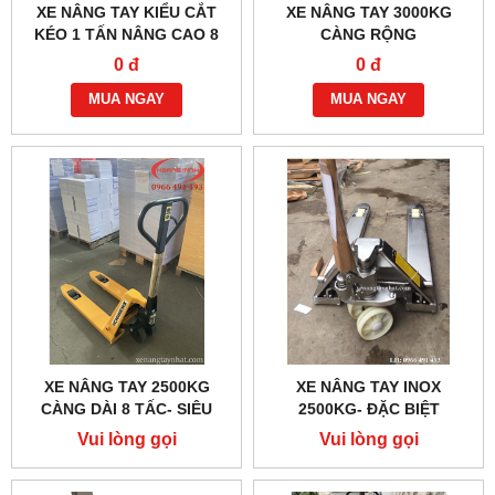
XE NÂNG TAY KIỂU CẮT
XE NÂNG TAY 3000KG
KÉO 1 TẤN NÂNG CAO 8
CÀNG RỘNG
TẤC
0 đ
0 đ
MUA NGAY
MUA NGAY
XE NÂNG TAY 2500KG
XE NÂNG TAY INOX
CÀNG DÀI 8 TẤC- SIÊU
2500KG- ĐẶC BIỆT
NGẮN
Vui lòng gọi
Vui lòng gọi