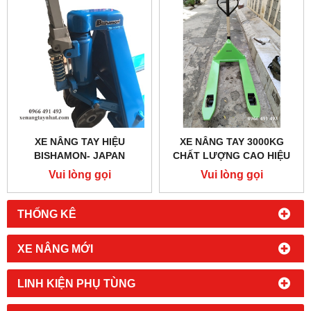
XE NÂNG TAY HIỆU
XE NÂNG TAY 3000KG
BISHAMON- JAPAN
CHẤT LƯỢNG CAO HIỆU
ICHIMENS
Vui lòng gọi
Vui lòng gọi
THỐNG KÊ
XE NÂNG MỚI
LINH KIỆN PHỤ TÙNG