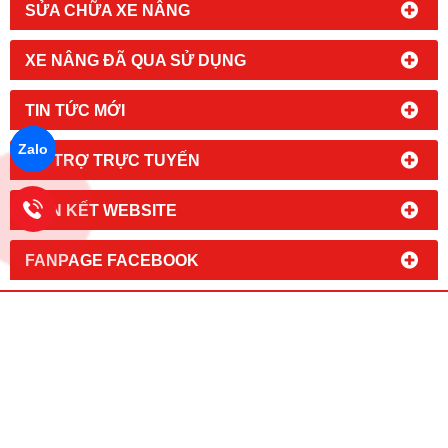
SỬA CHỮA XE NÂNG
XE NÂNG ĐÃ QUA SỬ DỤNG
TIN TỨC MỚI
Zalo
HỔ TRỢ TRỰC TUYẾN
LIÊN KẾT WEBSITE
FANPAGE FACEBOOK
CÔNG TY TNHH CÔNG NGHIỆP HOÀNG MINH
MST: 0 3 1 4 2 3 8 5
1 8
Đc:
94/9 Đường An Phú Đông 09,
Khu Phố 1, Phường An Phú Đông,
TPHCM
Kho Hàng: 197/50/14, Đường Thạnh Lộc 31, Phường An Phú