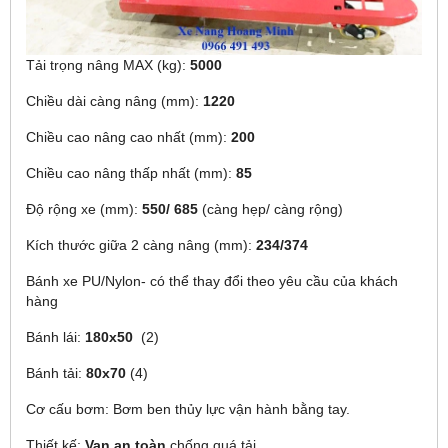
Tải trọng nâng MAX (kg):
5000
Chiều dài càng nâng (mm):
1220
Chiều cao nâng cao nhất (mm):
200
Chiều cao nâng thấp nhất (mm):
85
Độ rộng xe (mm):
550/ 685
(càng hẹp/ càng rộng)
Kích thước giữa 2 càng nâng (mm):
234/374
Bánh xe PU/Nylon- có thể thay đổi theo yêu cầu của khách
hàng
Bánh lái:
180x50
(2)
Bánh tải:
80x70
(4)
Cơ cấu bơm: Bơm ben thủy lực vận hành bằng tay.
Thiết kế:
Van an toàn
chống quá tải