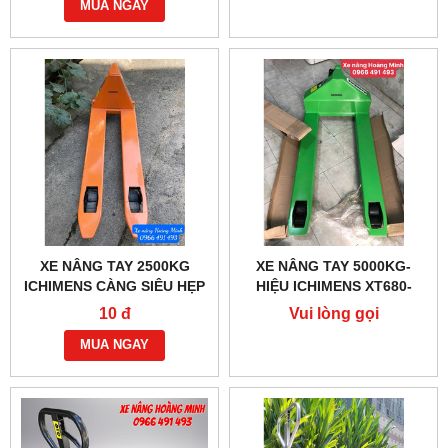
MUA NGAY
XE NÂNG TAY 2500KG
XE NÂNG TAY 5000KG-
ICHIMENS CÀNG SIÊU HẸP
HIỆU ICHIMENS XT680-
XT450-1150MM
1150MM
10 đ
Vui lòng gọi
MUA NGAY