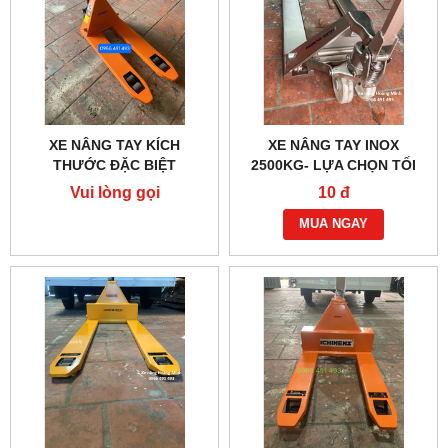
XE NÂNG TAY KÍCH
XE NÂNG TAY INOX
THƯỚC ĐẶC BIỆT
2500KG- LỰA CHỌN TỐI
450X800MM, TẢI 2500KG
ƯU CHO NGÀNH THỰC
Vui lòng gọi
10 đ
PHẢM, THỦY SẢN
MUA NGAY