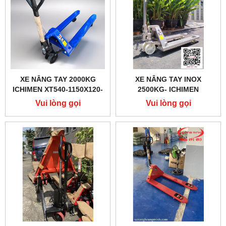
XE NÂNG TAY 2000KG
XE NÂNG TAY INOX
ICHIMEN XT540-1150X120-
2500KG- ICHIMEN
2T
540X1150MM
Vui lòng gọi
Vui lòng gọi