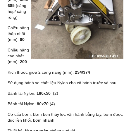
685
(càng
hẹp/ càng
rộng)
Chiều nâng
thấp nhất
(mm):
80
Chiều nâng
cao nhất
(mm):
200
Kích thước giữa 2 càng nâng (mm):
234/374
Sử dụng bánh xe chất liệu Nylon cho cả bánh trước và sau.
Bánh lái Nylon:
180x50
(2)
Bánh tải Nylon:
80x70
(4)
Cơ cấu bơm: Bơm ben thủy lực vận hành bằng tay, bơm được
đúc liền khối, bơm nhanh.
Thiết kế:
Van an toàn
chống quá tải