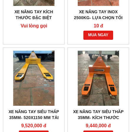
XE NÂNG TAY KÍCH
XE NÂNG TAY INOX
THƯỚC ĐẶC BIỆT
2500KG- LỰA CHỌN TỐI
450X800MM, TẢI 2500KG
ƯU CHO NGÀNH THỰC
Vui lòng gọi
10 đ
PHẢM, THỦY SẢN
MUA NGAY
XE NÂNG TAY SIÊU THẤP
XE NÂNG TAY SIÊU THẤP
35MM- 520X1150 MM TẢI
35MM- KÍCH THƯỚC
TRỌNG 1000KG
520X650MM
9,520,000 đ
9,440,000 đ