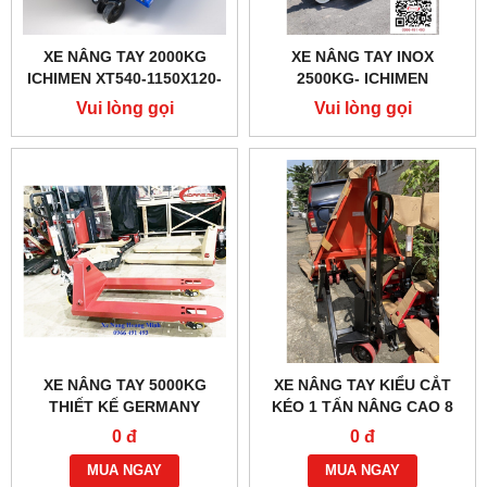
XE NÂNG TAY 2000KG
XE NÂNG TAY INOX
ICHIMEN XT540-1150X120-
2500KG- ICHIMEN
2T
540X1150MM
Vui lòng gọi
Vui lòng gọi
XE NÂNG TAY 5000KG
XE NÂNG TAY KIỂU CẮT
THIẾT KẾ GERMANY
KÉO 1 TẤN NÂNG CAO 8
TẤC
0 đ
0 đ
MUA NGAY
MUA NGAY