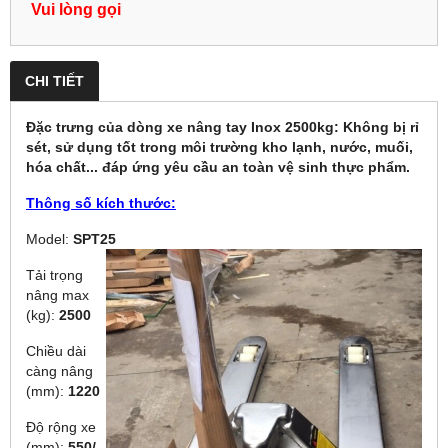
Vui lòng gọi
CHI TIẾT
Đặc trưng của dòng xe nâng tay Inox 2500kg: Không bị rỉ
sét, sử dụng tốt trong môi trường kho lạnh, nước, muối,
hóa chất... đáp ứng yêu cầu an toàn vệ sinh thực phẩm.
Thông số kích thước:
Model:
SPT25
Tải trọng
nâng max
(kg):
2500
Chiều dài
càng nâng
(mm):
1220
Độ rộng xe
(mm):
550/