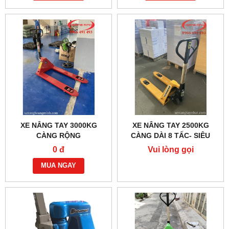
XE NÂNG TAY 3000KG
XE NÂNG TAY 2500KG
CÀNG RỘNG
CÀNG DÀI 8 TẤC- SIÊU
NGẮN
0 đ
Vui lòng gọi
MUA NGAY