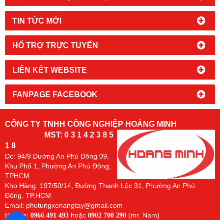
TIN TỨC MỚI
HỔ TRỢ TRỰC TUYẾN
LIÊN KẾT WEBSITE
FANPAGE FACEBOOK
CÔNG TY TNHH CÔNG NGHIỆP HOÀNG MINH
MST: 0 3 1 4 2 3 8 5
1 8
Đc:
94/9 Đường An Phú Đông 09,
Khu Phố 1, Phường An Phú Đông,
TPHCM
Kho Hàng: 197/50/14, Đường Thạnh Lộc 31, Phường An Phú
Đông. TP.HCM
Email: phutungxenangtay@gmail.com
Hotline:
hoặc
(mr. Nam)
0966 491 493
0902 700 290