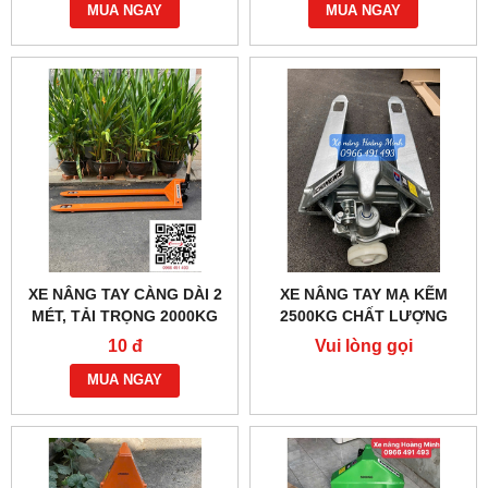
MUA NGAY
MUA NGAY
XE NÂNG TAY CÀNG DÀI 2
XE NÂNG TAY MẠ KẼM
MÉT, TẢI TRỌNG 2000KG
2500KG CHẤT LƯỢNG
CAO
10 đ
Vui lòng gọi
MUA NGAY