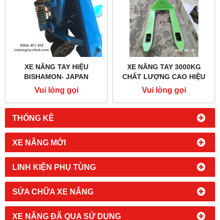
XE NÂNG TAY HIỆU
XE NÂNG TAY 3000KG
BISHAMON- JAPAN
CHẤT LƯỢNG CAO HIỆU
ICHIMENS
Vui lòng gọi
Vui lòng gọi
THỐNG KÊ
XE NÂNG MỚI
LINH KIỆN PHỤ TÙNG
SỬA CHỮA XE NÂNG
XE NÂNG ĐÃ QUA SỬ DỤNG