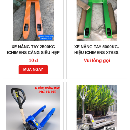
XE NÂNG TAY 2500KG
XE NÂNG TAY 5000KG-
ICHIMENS CÀNG SIÊU HẸP
HIỆU ICHIMENS XT680-
XT450-1150MM
1150MM
10 đ
Vui lòng gọi
MUA NGAY