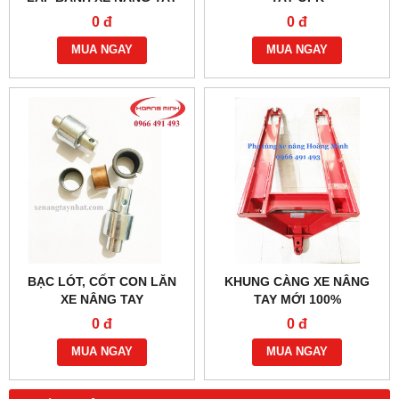
CÁC LOẠI
0 đ
0 đ
MUA NGAY
MUA NGAY
BẠC LÓT, CỐT CON LĂN
KHUNG CÀNG XE NÂNG
XE NÂNG TAY
TAY MỚI 100%
0 đ
0 đ
MUA NGAY
MUA NGAY