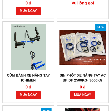
NIULI BF 2,5 TẤN - 3 TẤN
0 đ
Vui lòng gọi
MUA NGAY
NEW
CÙM BÁNH XE NÂNG TAY
SIN PHỐT XE NÂNG TAY AC
ICHIMEN
BF DF 2500KG- 3000KG
0 đ
0 đ
MUA NGAY
MUA NGAY