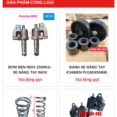
SẢN PHẨM CÙNG LOẠI
NEW
BƠM BEN INOX 2500KG-
BÁNH XE NÂNG TAY
XE NÂNG TAY INOX
ICHIMEN PU180X50MM,
PU80X70MM CHÍNH HÃNG
Vui lòng gọi
Vui lòng gọi