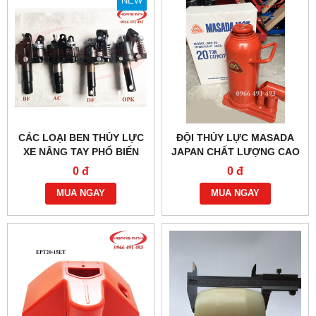
NEW
CÁC LOẠI BEN THỦY LỰC
ĐỘI THỦY LỰC MASADA
XE NÂNG TAY PHỔ BIẾN
JAPAN CHẤT LƯỢNG CAO
HIỆN NAY
0 đ
0 đ
MUA NGAY
MUA NGAY