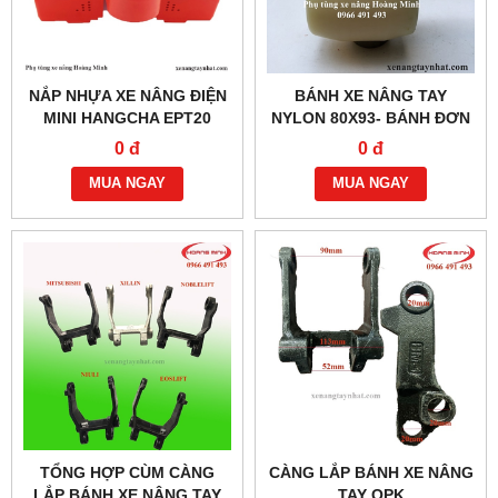
NẮP NHỰA XE NÂNG ĐIỆN
BÁNH XE NÂNG TAY
MINI HANGCHA EPT20
NYLON 80X93- BÁNH ĐƠN
0 đ
0 đ
MUA NGAY
MUA NGAY
TỔNG HỢP CÙM CÀNG
CÀNG LẮP BÁNH XE NÂNG
LẮP BÁNH XE NÂNG TAY
TAY OPK