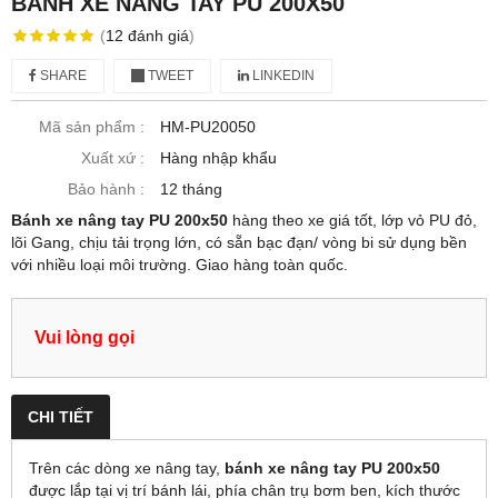
BÁNH XE NÂNG TAY PU 200X50
(
12
đánh giá
)
SHARE
TWEET
LINKEDIN
Mã sản phẩm :
HM-PU20050
Xuất xứ :
Hàng nhập khẩu
Bảo hành :
12 tháng
Bánh xe nâng tay PU 200x50
hàng theo xe giá tốt, lớp vỏ PU đỏ,
lõi Gang, chịu tải trọng lớn, có sẵn bạc đạn/ vòng bi sử dụng bền
với nhiều loại môi trường. Giao hàng toàn quốc.
Vui lòng gọi
CHI TIẾT
Trên các dòng xe nâng tay,
bánh xe nâng tay PU 200x50
được lắp tại vị trí bánh lái, phía chân trụ bơm ben, kích thước