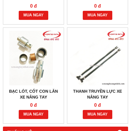
CÁC LOẠI
0 đ
0 đ
MUA NGAY
MUA NGAY
BẠC LÓT, CỐT CON LĂN
THANH TRUYỀN LỰC XE
XE NÂNG TAY
NÂNG TAY
0 đ
0 đ
MUA NGAY
MUA NGAY