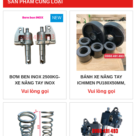
SẢN PHẨM CÙNG LOẠI
NEW
BƠM BEN INOX 2500KG-
BÁNH XE NÂNG TAY
XE NÂNG TAY INOX
ICHIMEN PU180X50MM,
PU80X70MM CHÍNH HÃNG
Vui lòng gọi
Vui lòng gọi