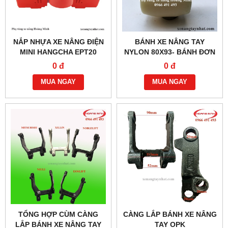
NẮP NHỰA XE NÂNG ĐIỆN
BÁNH XE NÂNG TAY
MINI HANGCHA EPT20
NYLON 80X93- BÁNH ĐƠN
0 đ
0 đ
MUA NGAY
MUA NGAY
TỔNG HỢP CÙM CÀNG
CÀNG LẮP BÁNH XE NÂNG
LẮP BÁNH XE NÂNG TAY
TAY OPK