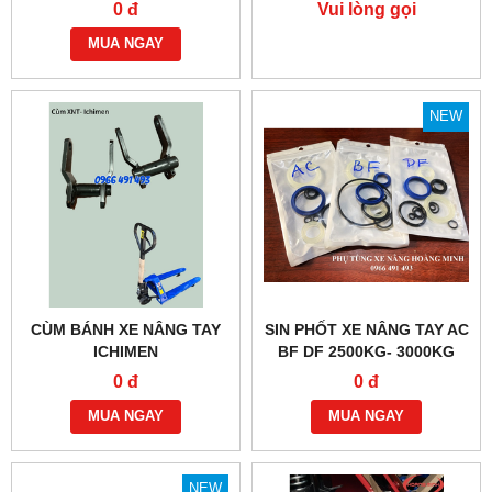
NIULI BF 2,5 TẤN - 3 TẤN
0 đ
Vui lòng gọi
MUA NGAY
NEW
CÙM BÁNH XE NÂNG TAY
SIN PHỐT XE NÂNG TAY AC
ICHIMEN
BF DF 2500KG- 3000KG
0 đ
0 đ
MUA NGAY
MUA NGAY
NEW