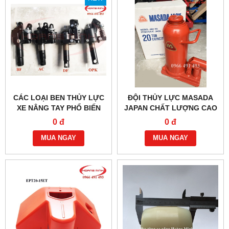
CÁC LOẠI BEN THỦY LỰC
ĐỘI THỦY LỰC MASADA
XE NÂNG TAY PHỔ BIẾN
JAPAN CHẤT LƯỢNG CAO
HIỆN NAY
0 đ
0 đ
MUA NGAY
MUA NGAY