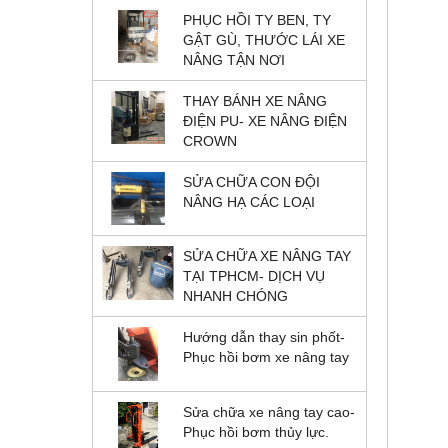
PHỤC HỒI TY BEN, TY
GẬT GÙ, THƯỚC LÁI XE
NÂNG TẬN NƠI
THAY BÁNH XE NÂNG
ĐIỆN PU- XE NÂNG ĐIỆN
CROWN
SỬA CHỮA CON ĐỘI
NÂNG HẠ CÁC LOẠI
SỬA CHỮA XE NÂNG TAY
TẠI TPHCM- DỊCH VỤ
NHANH CHÓNG
Hướng dẫn thay sin phốt-
Phục hồi bơm xe nâng tay
Sửa chữa xe nâng tay cao-
Phục hồi bơm thủy lực.