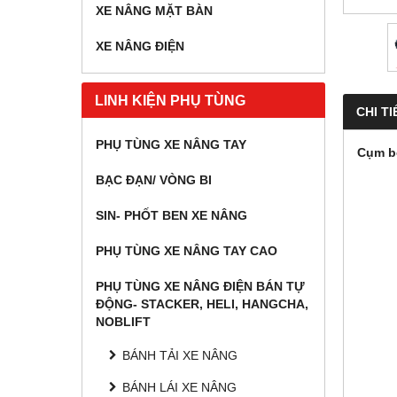
XE NÂNG MẶT BÀN
XE NÂNG ĐIỆN
LINH KIỆN PHỤ TÙNG
CHI TI
PHỤ TÙNG XE NÂNG TAY
Cụm bơ
BẠC ĐẠN/ VÒNG BI
SIN- PHỐT BEN XE NÂNG
PHỤ TÙNG XE NÂNG TAY CAO
PHỤ TÙNG XE NÂNG ĐIỆN BÁN TỰ
ĐỘNG- STACKER, HELI, HANGCHA,
NOBLIFT
BÁNH TẢI XE NÂNG
BÁNH LÁI XE NÂNG