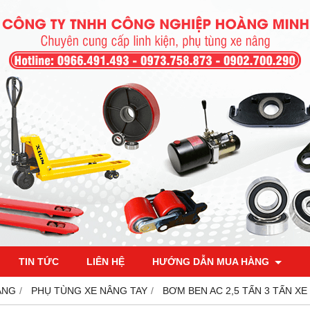
TIN TỨC
LIÊN HỆ
HƯỚNG DẪN MUA HÀNG
ÂNG
PHỤ TÙNG XE NÂNG TAY
BƠM BEN AC 2,5 TẤN 3 TẤN XE