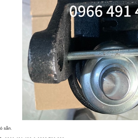
ó sẵn.