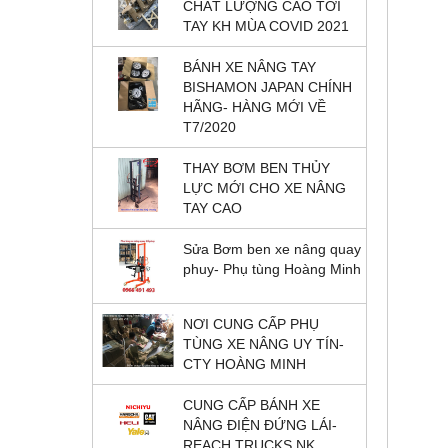
CHẤT LƯỢNG CAO TỚI
TAY KH MÙA COVID 2021
BÁNH XE NÂNG TAY
BISHAMON JAPAN CHÍNH
HÃNG- HÀNG MỚI VỀ
T7/2020
THAY BƠM BEN THỦY
LỰC MỚI CHO XE NÂNG
TAY CAO
Sửa Bơm ben xe nâng quay
phuy- Phụ tùng Hoàng Minh
NƠI CUNG CẤP PHỤ
TÙNG XE NÂNG UY TÍN-
CTY HOÀNG MINH
CUNG CẤP BÁNH XE
NÂNG ĐIỆN ĐỨNG LÁI-
REACH TRUCKS NK