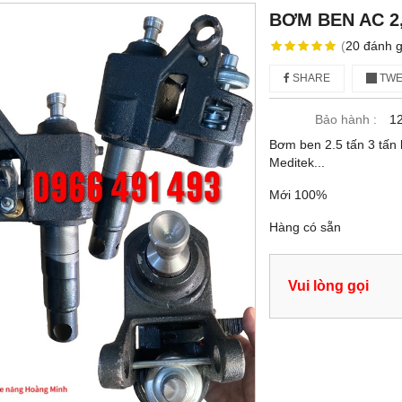
BƠM BEN AC 2,
(
20
đánh g
SHARE
TWE
Bảo hành :
12
Bơm ben 2.5 tấn 3 tấn k
Meditek...
Mới 100%
Hàng có sẵn
Vui lòng gọi