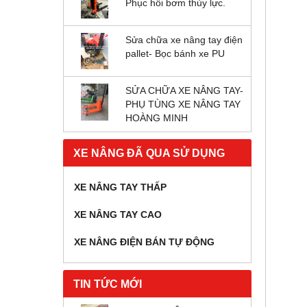
Phục hồi bơm thủy lực.
Sửa chữa xe nâng tay điện
pallet- Bọc bánh xe PU
SỬA CHỮA XE NÂNG TAY-
PHỤ TÙNG XE NÂNG TAY
HOÀNG MINH
XE NÂNG ĐÃ QUA SỬ DỤNG
XE NÂNG TAY THẤP
XE NÂNG TAY CAO
XE NÂNG ĐIỆN BÁN TỰ ĐỘNG
TIN TỨC MỚI