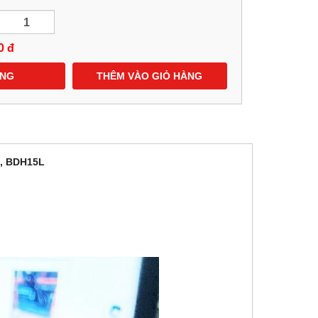
0
đ
ÀNG
THÊM VÀO GIỎ HÀNG
L, BDH15L