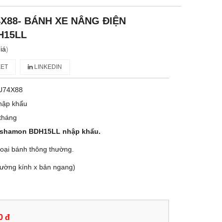
4X88- BÁNH XE NÂNG ĐIỆN
H15LL
iá
)
ET
LINKEDIN
U74X88
hập khẩu
tháng
Bishamon BDH15LL nhập khẩu.
loại bánh thông thường.
ường kính x bản ngang)
0 đ