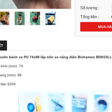
Số lượng :
Tổng tiền :
MUA H
ẾT
thước bánh xe PU 74x88 lắp trên xe nâng điện Bishamon BDH15L
kính (mm): 74
ang (mm): 88
 đạn 6204.