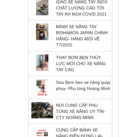
GIAO XE NÂNG TAY INOX
CHẤT LƯỢNG CAO TỚI
TAY KH MÙA COVID 2021
BÁNH XE NÂNG TAY
BISHAMON JAPAN CHÍNH
HÃNG- HÀNG MỚI VỀ
T7/2020
THAY BƠM BEN THỦY
LỰC MỚI CHO XE NÂNG
TAY CAO
Sửa Bơm ben xe nâng quay
phuy- Phụ tùng Hoàng Minh
NƠI CUNG CẤP PHỤ
TÙNG XE NÂNG UY TÍN-
CTY HOÀNG MINH
CUNG CẤP BÁNH XE
NÂNG ĐIỆN ĐỨNG LÁI-