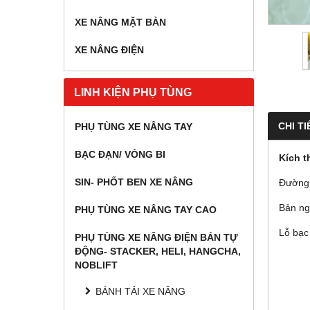
XE NÂNG MẶT BÀN
XE NÂNG ĐIỆN
LINH KIỆN PHỤ TÙNG
CHI TI
PHỤ TÙNG XE NÂNG TAY
BẠC ĐẠN/ VÒNG BI
Kích 
SIN- PHỐT BEN XE NÂNG
Đường 
Bản ng
PHỤ TÙNG XE NÂNG TAY CAO
Lỗ bạc
PHỤ TÙNG XE NÂNG ĐIỆN BÁN TỰ
ĐỘNG- STACKER, HELI, HANGCHA,
NOBLIFT
BÁNH TẢI XE NÂNG