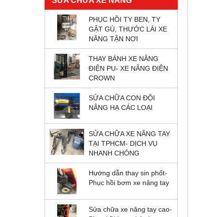
SỬA CHỮA XE NÂNG
PHỤC HỒI TY BEN, TY
GẬT GÙ, THƯỚC LÁI XE
NÂNG TẬN NƠI
THAY BÁNH XE NÂNG
ĐIỆN PU- XE NÂNG ĐIỆN
CROWN
SỬA CHỮA CON ĐỘI
NÂNG HẠ CÁC LOẠI
SỬA CHỮA XE NÂNG TAY
TẠI TPHCM- DỊCH VỤ
NHANH CHÓNG
Hướng dẫn thay sin phốt-
Phục hồi bơm xe nâng tay
Sửa chữa xe nâng tay cao-