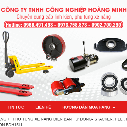
TIN TỨC
LIÊN HỆ
HƯỚNG DẪN MUA HÀNG
ÂNG
PHỤ TÙNG XE NÂNG ĐIỆN BÁN TỰ ĐỘNG- STACKER, HELI,
MON BDH15LL