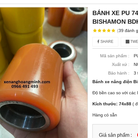
BÁNH XE PU 7
BISHAMON BD
(
39
đánh g
SHARE
TWE
Mã sản phẩm :
P
Xuất xứ :
N
Bảo hành :
3 
Bánh xe nâng điện 
Độ bền cao so với các 
Kích thước: 74x88
( đ
Hàng có sẵn
Giá sản phẩm :