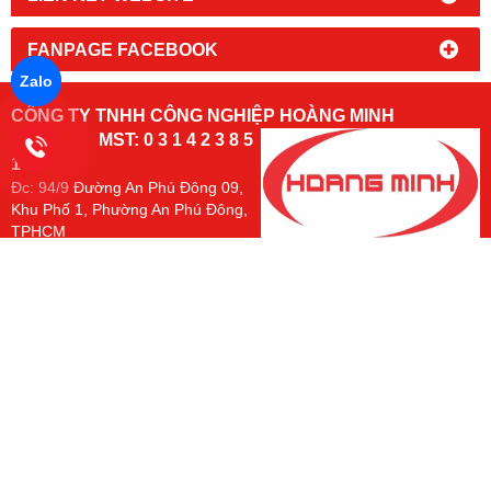
FANPAGE FACEBOOK
Zalo
CÔNG TY TNHH CÔNG NGHIỆP HOÀNG MINH
MST: 0 3 1 4 2 3 8 5
1 8
Đc:
94/9 Đường An Phú Đông 09,
Khu Phố 1, Phường An Phú Đông,
TPHCM
Kho Hàng: 197/50/14, Đường Thạnh Lộc 31, Phường An Phú
Đông. TP.HCM
Email: phutungxenangtay@gmail.com
Hotline:
hoặc
(mr. Nam)
0966 491 493
0902 700 290
Chủ sở hữu các
https://www.banh
trang:
http://www.phutungxenangtay.com/
https://xenanghoangminh.com/
GPKD: 0314238518 Ngày cấp: 20/2/2017 Nơi cấp: Sở kế hoạch và
đầu tư thành phố Hồ Chí Minh
Phụ tùng xe nâng Hoàng Minh
Designed By
GianHangVN