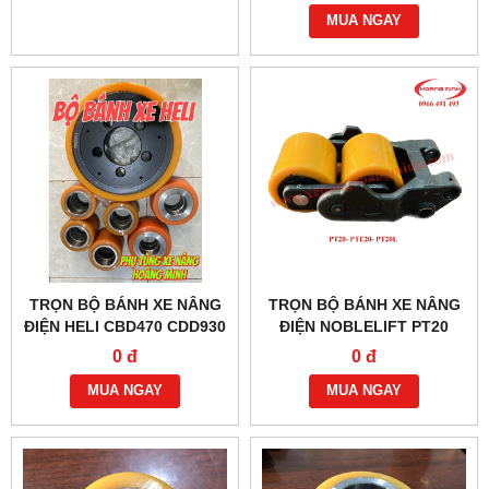
MUA NGAY
TRỌN BỘ BÁNH XE NÂNG
TRỌN BỘ BÁNH XE NÂNG
ĐIỆN HELI CBD470 CDD930
ĐIỆN NOBLELIFT PT20
CBD460
PTE20 PT20L
0 đ
0 đ
MUA NGAY
MUA NGAY