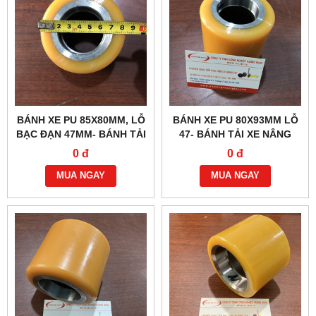
BÁNH XE PU 85X80MM, LỖ
BÁNH XE PU 80X93MM LỖ
BẠC ĐẠN 47MM- BÁNH TẢI
47- BÁNH TẢI XE NÂNG
XE NÂNG ĐIỆN HELI 3 TẤN
ĐIỆN LINDE LHE150
0 đ
0 đ
MUA NGAY
MUA NGAY