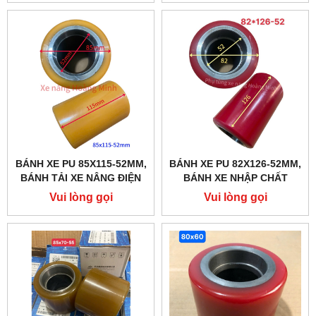
BÁNH XE PU 85X115-52MM,
BÁNH XE PU 82X126-52MM,
BÁNH TẢI XE NÂNG ĐIỆN
BÁNH XE NHẬP CHẤT
GIÁ TỐT
LƯỢNG CAO
Vui lòng gọi
Vui lòng gọi