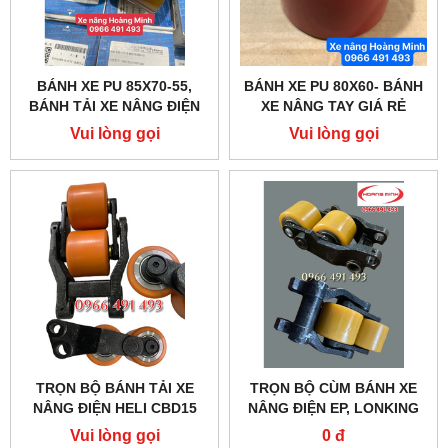
BÁNH XE PU 85X70-55,
BÁNH XE PU 80X60- BÁNH
BÁNH TẢI XE NÂNG ĐIỆN
XE NÂNG TAY GIÁ RẺ
HANGCHA CBD
Vui lòng gọi
Vui lòng gọi
TRỌN BỘ BÁNH TẢI XE
TRỌN BỘ CÙM BÁNH XE
NÂNG ĐIỆN HELI CBD15
NÂNG ĐIỆN EP, LONKING
85X70
LẮP BÁNH XE 80X60
Vui lòng gọi
0 đ