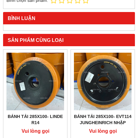
Bình chọn sản phẩm:
BÌNH LUẬN
SẢN PHẨM CÙNG LOẠI
BÁNH TẢI 285X100- LINDE
BÁNH TẢI 285X100- EVT114
R14
JUNGHEINRICH NHẬP
KHẨU
Vui lòng gọi
Vui lòng gọi