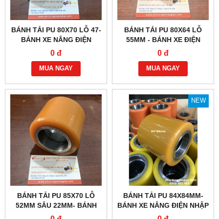
BÁNH TẢI PU 80X70 LỖ 47-
BÁNH TẢI PU 80X64 LỖ
BÁNH XE NÂNG ĐIỆN
55MM - BÁNH XE ĐIỆN
EPT15, MT15
HELI, HANGCHA
0 đ
0 đ
MUA NGAY
MUA NGAY
NEW
BÁNH TẢI PU 85X70 LỖ
BÁNH TẢI PU 84X84MM-
52MM SÂU 22MM- BÁNH
BÁNH XE NÂNG ĐIỆN NHẬP
XE HELI, HANGCHA
KHẨU
0 đ
0 đ