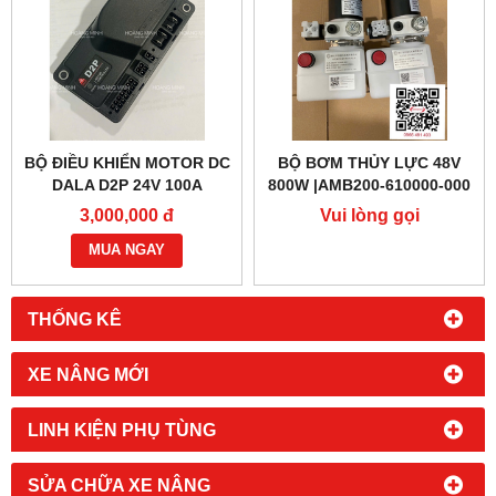
BỘ ĐIỀU KHIỂN MOTOR DC
BỘ BƠM THỦY LỰC 48V
DALA D2P 24V 100A
800W |AMB200-610000-000
3,000,000 đ
Vui lòng gọi
MUA NGAY
THỐNG KÊ
XE NÂNG MỚI
LINH KIỆN PHỤ TÙNG
SỬA CHỮA XE NÂNG