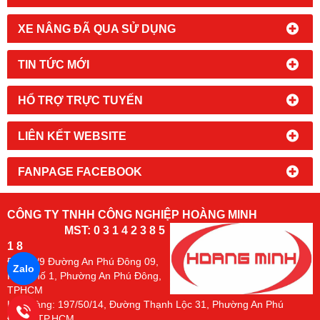
XE NÂNG ĐÃ QUA SỬ DỤNG
TIN TỨC MỚI
HỔ TRỢ TRỰC TUYẾN
LIÊN KẾT WEBSITE
FANPAGE FACEBOOK
CÔNG TY TNHH CÔNG NGHIỆP HOÀNG MINH
MST: 0 3 1 4 2 3 8 5
1 8
Đc:
94/9 Đường An Phú Đông 09,
Zalo
Khu Phố 1, Phường An Phú Đông,
TPHCM
Kho Hàng: 197/50/14, Đường Thạnh Lộc 31, Phường An Phú
Đông. TP.HCM