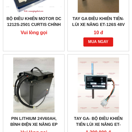
BỘ ĐIỀU KHIỂN MOTOR DC
TAY GA ĐIỀU KHIỂN TIẾN-
1212S-2501 CURTIS CHÍNH
LÙI XE NÂNG ET-126S 48V
HÃNG
(6 DÂY)
Vui lòng gọi
10 đ
MUA NGAY
PIN LITHIUM 24V60AH,
TAY GA- BỘ ĐIỀU KHIỂN
BÌNH ĐIỆN XE NÂNG EP
TIẾN LÙI XE NÂNG ET-
166MCU 24V-48V