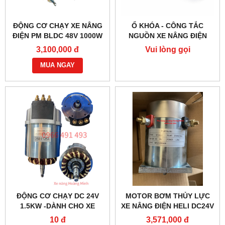
ĐỘNG CƠ CHẠY XE NÂNG
Ổ KHÓA - CÔNG TẮC
ĐIỆN PM BLDC 48V 1000W
NGUỒN XE NÂNG ĐIỆN
– HIỆU SUẤT CAO
JK404C-1
3,100,000 đ
Vui lòng gọi
MUA NGAY
ĐỘNG CƠ CHẠY DC 24V
MOTOR BƠM THỦY LỰC
1.5KW -DÀNH CHO XE
XE NÂNG ĐIỆN HELI DC24V
NÂNG ĐIỆN HELI CBD30-
1.2KW- YC2412
10 đ
3,571,000 đ