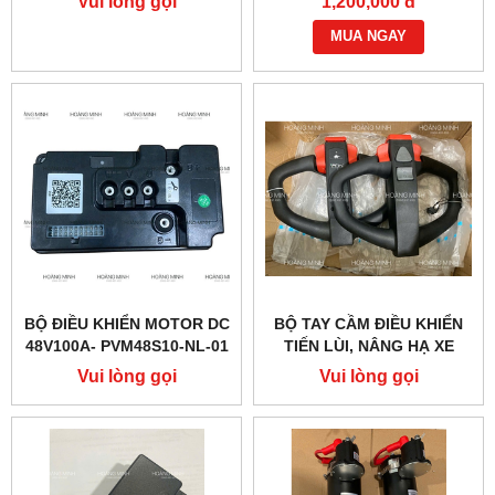
Vui lòng gọi
1,200,000 đ
MUA NGAY
BỘ ĐIỀU KHIỂN MOTOR DC
BỘ TAY CẦM ĐIỀU KHIỂN
48V100A- PVM48S10-NL-01
TIẾN LÙI, NÂNG HẠ XE
(PTE20Q)
NÂNG ĐIỆN PTE15QA
Vui lòng gọi
Vui lòng gọi