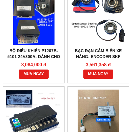
BỘ ĐIỀU KHIỂN P1207B-
BẠC ĐẠN CẢM BIẾN XE
5101 24V300A- DÀNH CHO
NÂNG- ENCODER SKF
XE NÂNG
BMB-6022E
3,084,000 đ
3,561,358 đ
MUA NGAY
MUA NGAY