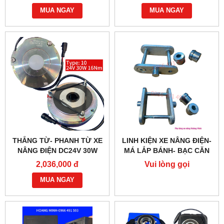
470 BỀN BỈ
MUA NGAY
MUA NGAY
THẮNG TỪ- PHANH TỪ XE
LINH KIỆN XE NÂNG ĐIỆN-
NÂNG ĐIỆN DC24V 30W
MÁ LẮP BÁNH- BẠC CĂN
G218-REB-04-10B
2,036,000 đ
Vui lòng gọi
MUA NGAY