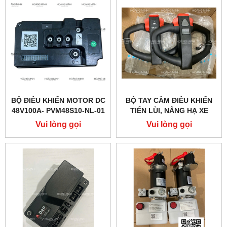
BỘ ĐIỀU KHIỂN MOTOR DC
BỘ TAY CẦM ĐIỀU KHIỂN
48V100A- PVM48S10-NL-01
TIẾN LÙI, NÂNG HẠ XE
(PTE20Q)
NÂNG ĐIỆN PTE15QA
Vui lòng gọi
Vui lòng gọi