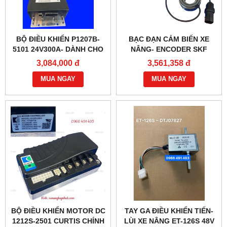
BỘ ĐIỀU KHIỂN P1207B-
BẠC ĐẠN CẢM BIẾN XE
5101 24V300A- DÀNH CHO
NÂNG- ENCODER SKF
XE NÂNG
BMB-6022E
3,084,000 đ
3,561,358 đ
MUA NGAY
MUA NGAY
BỘ ĐIỀU KHIỂN MOTOR DC
TAY GA ĐIỀU KHIỂN TIẾN-
1212S-2501 CURTIS CHÍNH
LÙI XE NÂNG ET-126S 48V