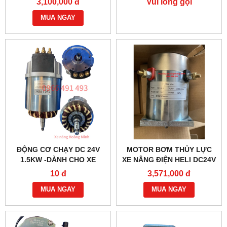
3,100,000 đ
Vui lòng gọi
MUA NGAY
ĐỘNG CƠ CHẠY DC 24V
MOTOR BƠM THỦY LỰC
1.5KW -DÀNH CHO XE
XE NÂNG ĐIỆN HELI DC24V
NÂNG ĐIỆN HELI CBD30-
1.2KW- YC2412
10 đ
3,571,000 đ
470 BỀN BỈ
MUA NGAY
MUA NGAY