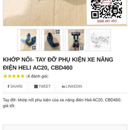
KHỚP NỐI- TAY ĐỠ PHỤ KIỆN XE NÂNG
ĐIỆN HELI AC20, CBD460
(
4
đánh giá
)
SHARE
TWEET
LINKEDIN
Tay đỡ- khớp nối phụ kiện của xe nâng điện Heli AC20, CBD460.
giá tốt.