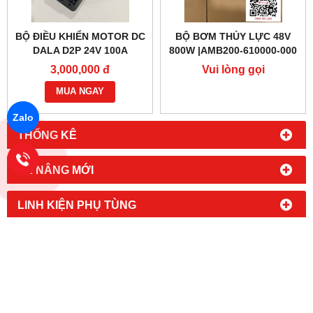
BỘ ĐIỀU KHIỂN MOTOR DC
BỘ BƠM THỦY LỰC 48V
DALA D2P 24V 100A
800W |AMB200-610000-000
3,000,000 đ
Vui lòng gọi
MUA NGAY
Zalo
THỐNG KÊ
XE NÂNG MỚI
LINH KIỆN PHỤ TÙNG
SỬA CHỮA XE NÂNG
XE NÂNG ĐÃ QUA SỬ DỤNG
TIN TỨC MỚI