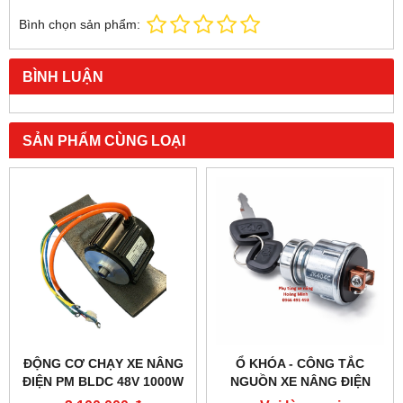
Bình chọn sản phẩm:
BÌNH LUẬN
SẢN PHẨM CÙNG LOẠI
ĐỘNG CƠ CHẠY XE NÂNG
Ổ KHÓA - CÔNG TẮC
ĐIỆN PM BLDC 48V 1000W
NGUỒN XE NÂNG ĐIỆN
– HIỆU SUẤT CAO
JK404C-1