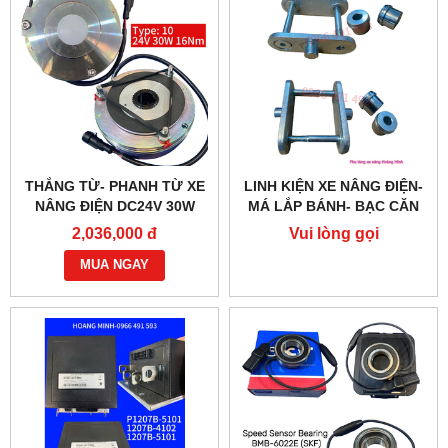
THẮNG TỪ- PHANH TỪ XE
LINH KIỆN XE NÂNG ĐIỆN-
NÂNG ĐIỆN DC24V 30W
MÁ LẮP BÁNH- BẠC CĂN
G218-REB-04-10B
2,036,000 đ
Vui lòng gọi
MUA NGAY