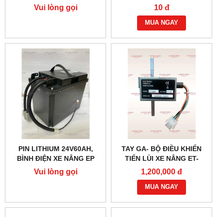
HÃNG
(6 DÂY)
Vui lòng gọi
10 đ
MUA NGAY
PIN LITHIUM 24V60AH,
TAY GA- BỘ ĐIỀU KHIỂN
BÌNH ĐIỆN XE NÂNG EP
TIẾN LÙI XE NÂNG ET-
166MCU 24V-48V
Vui lòng gọi
1,200,000 đ
MUA NGAY