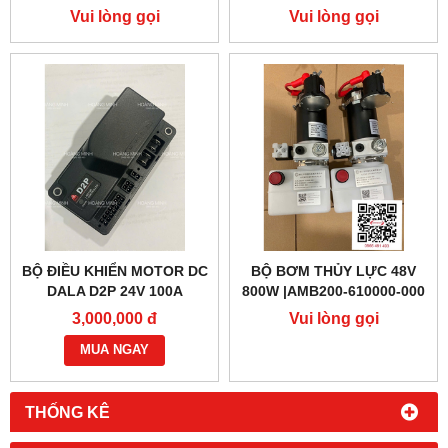
(PTE20Q)
NÂNG ĐIỆN PTE15QA
Vui lòng gọi
Vui lòng gọi
BỘ ĐIỀU KHIỂN MOTOR DC
BỘ BƠM THỦY LỰC 48V
DALA D2P 24V 100A
800W |AMB200-610000-000
3,000,000 đ
Vui lòng gọi
MUA NGAY
THỐNG KÊ