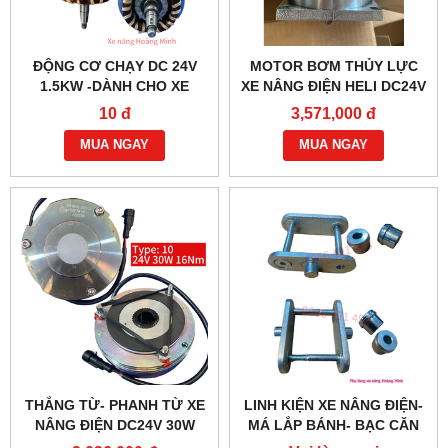
ĐỘNG CƠ CHẠY DC 24V
MOTOR BƠM THỦY LỰC
1.5KW -DÀNH CHO XE
XE NÂNG ĐIỆN HELI DC24V
NÂNG ĐIỆN HELI CBD30-
1.2KW- YC2412
10 đ
3,571,000 đ
470 BỀN BỈ
MUA NGAY
MUA NGAY
THẮNG TỪ- PHANH TỪ XE
LINH KIỆN XE NÂNG ĐIỆN-
NÂNG ĐIỆN DC24V 30W
MÁ LẮP BÁNH- BẠC CĂN
G218-REB-04-10B