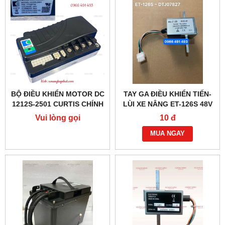
BỘ ĐIỀU KHIỂN MOTOR DC
TAY GA ĐIỀU KHIỂN TIẾN-
1212S-2501 CURTIS CHÍNH
LÙI XE NÂNG ET-126S 48V
HÃNG
(6 DÂY)
Vui lòng gọi
10 đ
MUA NGAY