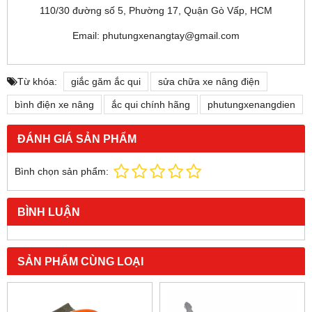
110/30 đường số 5, Phường 17, Quận Gò Vấp, HCM
Email: phutungxenangtay@gmail.com
Từ khóa:
giắc găm ắc qui
sửa chữa xe nâng điện
bình điện xe nâng
ắc qui chính hãng
phutungxenangdien
ĐÁNH GIÁ SẢN PHẨM
Bình chọn sản phẩm:
BÌNH LUẬN
SẢN PHẨM CÙNG LOẠI