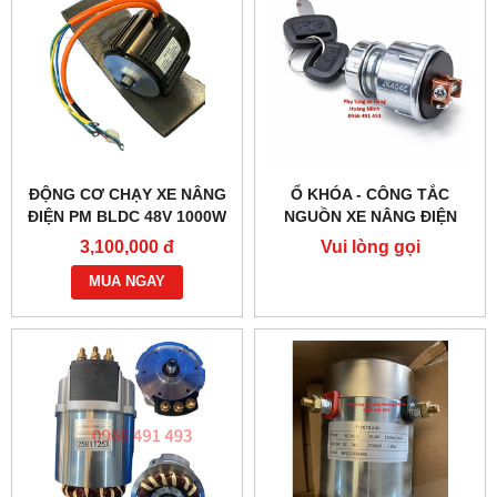
ĐỘNG CƠ CHẠY XE NÂNG
Ổ KHÓA - CÔNG TẮC
ĐIỆN PM BLDC 48V 1000W
NGUỒN XE NÂNG ĐIỆN
– HIỆU SUẤT CAO
JK404C-1
3,100,000 đ
Vui lòng gọi
MUA NGAY