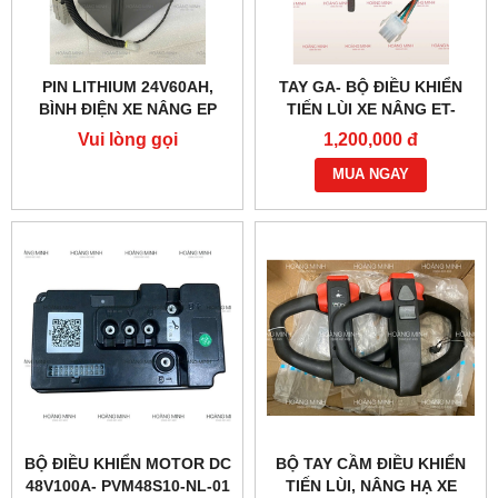
PIN LITHIUM 24V60AH,
TAY GA- BỘ ĐIỀU KHIỂN
BÌNH ĐIỆN XE NÂNG EP
TIẾN LÙI XE NÂNG ET-
166MCU 24V-48V
Vui lòng gọi
1,200,000 đ
MUA NGAY
BỘ ĐIỀU KHIỂN MOTOR DC
BỘ TAY CẦM ĐIỀU KHIỂN
48V100A- PVM48S10-NL-01
TIẾN LÙI, NÂNG HẠ XE