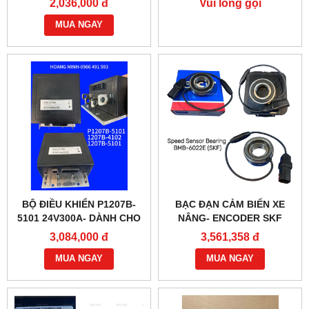
2,036,000 đ
Vui lòng gọi
MUA NGAY
BỘ ĐIỀU KHIỂN P1207B-
BẠC ĐẠN CẢM BIẾN XE
5101 24V300A- DÀNH CHO
NÂNG- ENCODER SKF
XE NÂNG
BMB-6022E
3,084,000 đ
3,561,358 đ
MUA NGAY
MUA NGAY