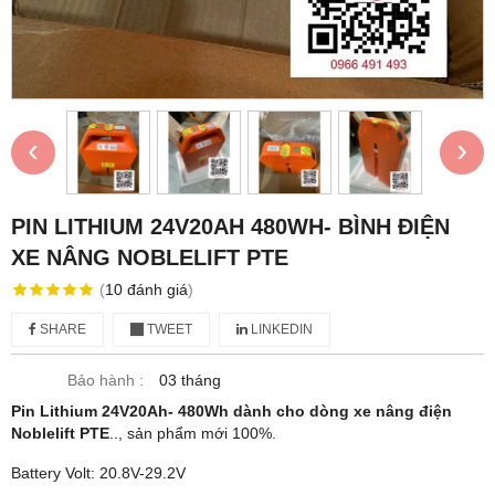
‹
›
PIN LITHIUM 24V20AH 480WH- BÌNH ĐIỆN
XE NÂNG NOBLELIFT PTE
(
10
đánh giá
)
SHARE
TWEET
LINKEDIN
Bảo hành :
03 tháng
Pin Lithium 24V20Ah- 480Wh dành cho dòng xe nâng điện
Noblelift PTE
.., sản phẩm mới 100%.
Battery Volt: 20.8V-29.2V