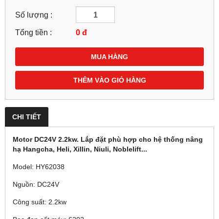
Số lượng :
Tổng tiền :
0
đ
MUA HÀNG
THÊM VÀO GIỎ HÀNG
CHI TIẾT
Motor DC24V 2.2kw. Lắp đặt phù hợp cho hệ thống nâng
hạ Hangcha, Heli, Xillin, Niuli, Noblelift...
Model: HY62038
Nguồn: DC24V
Công suất: 2.2kw