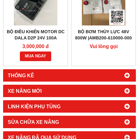
BỘ ĐIỀU KHIỂN MOTOR DC
BỘ BƠM THỦY LỰC 48V
DALA D2P 24V 100A
800W |AMB200-610000-000
3,000,000 đ
Vui lòng gọi
MUA NGAY
THỐNG KÊ
XE NÂNG MỚI
LINH KIỆN PHỤ TÙNG
SỬA CHỮA XE NÂNG
XE NÂNG ĐÃ QUA SỬ DỤNG