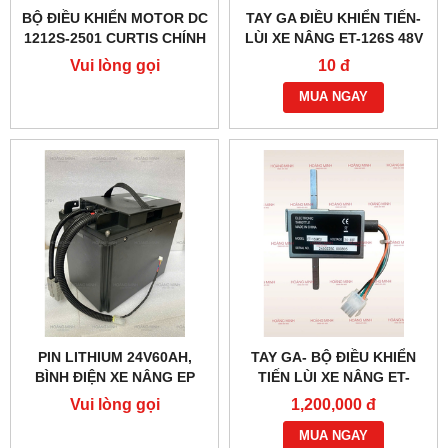
BỘ ĐIỀU KHIỂN MOTOR DC
TAY GA ĐIỀU KHIỂN TIẾN-
1212S-2501 CURTIS CHÍNH
LÙI XE NÂNG ET-126S 48V
HÃNG
(6 DÂY)
Vui lòng gọi
10 đ
MUA NGAY
PIN LITHIUM 24V60AH,
TAY GA- BỘ ĐIỀU KHIỂN
BÌNH ĐIỆN XE NÂNG EP
TIẾN LÙI XE NÂNG ET-
166MCU 24V-48V
Vui lòng gọi
1,200,000 đ
MUA NGAY