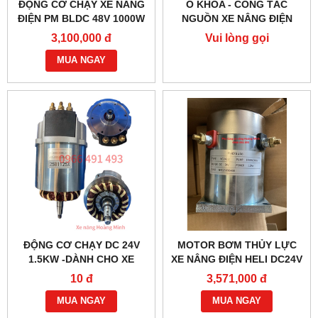
ĐỘNG CƠ CHẠY XE NÂNG
Ổ KHÓA - CÔNG TẮC
ĐIỆN PM BLDC 48V 1000W
NGUỒN XE NÂNG ĐIỆN
– HIỆU SUẤT CAO
JK404C-1
3,100,000 đ
Vui lòng gọi
MUA NGAY
ĐỘNG CƠ CHẠY DC 24V
MOTOR BƠM THỦY LỰC
1.5KW -DÀNH CHO XE
XE NÂNG ĐIỆN HELI DC24V
NÂNG ĐIỆN HELI CBD30-
1.2KW- YC2412
10 đ
3,571,000 đ
470 BỀN BỈ
MUA NGAY
MUA NGAY