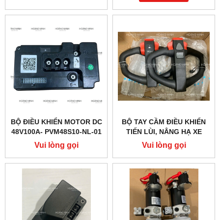
BỘ ĐIỀU KHIỂN MOTOR DC
BỘ TAY CẦM ĐIỀU KHIỂN
48V100A- PVM48S10-NL-01
TIẾN LÙI, NÂNG HẠ XE
(PTE20Q)
NÂNG ĐIỆN PTE15QA
Vui lòng gọi
Vui lòng gọi