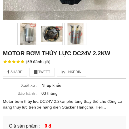
MOTOR BƠM THỦY LỰC DC24V 2.2KW
(
59
đánh giá
)
SHARE
TWEET
LINKEDIN
Xuất xứ :
Nhập khẩu
Bảo hành :
03 tháng
Motor bơm thủy lực DC24V 2.2kw, phụ tùng thay thế cho động cơ
nâng thủy lực trên xe nâng điện Stacker Hangcha, Heli...
Giá sản phẩm :
0 đ