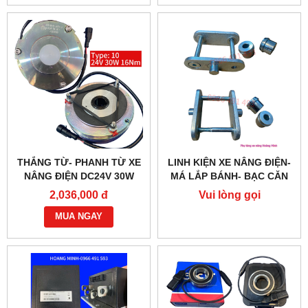
THẮNG TỪ- PHANH TỪ XE
LINH KIỆN XE NÂNG ĐIỆN-
NÂNG ĐIỆN DC24V 30W
MÁ LẮP BÁNH- BẠC CĂN
G218-REB-04-10B
2,036,000 đ
Vui lòng gọi
MUA NGAY