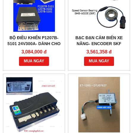
BỘ ĐIỀU KHIỂN P1207B-
BẠC ĐẠN CẢM BIẾN XE
5101 24V300A- DÀNH CHO
NÂNG- ENCODER SKF
XE NÂNG
BMB-6022E
3,084,000 đ
3,561,358 đ
MUA NGAY
MUA NGAY