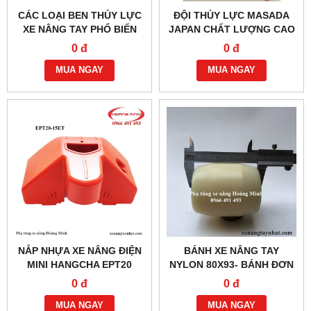
CÁC LOẠI BEN THỦY LỰC
ĐỘI THỦY LỰC MASADA
XE NÂNG TAY PHỔ BIẾN
JAPAN CHẤT LƯỢNG CAO
HIỆN NAY
0 đ
0 đ
MUA NGAY
MUA NGAY
NẮP NHỰA XE NÂNG ĐIỆN
BÁNH XE NÂNG TAY
MINI HANGCHA EPT20
NYLON 80X93- BÁNH ĐƠN
0 đ
0 đ
MUA NGAY
MUA NGAY