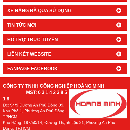
XE NÂNG ĐÃ QUA SỬ DỤNG
TIN TỨC MỚI
HỔ TRỢ TRỰC TUYẾN
LIÊN KẾT WEBSITE
FANPAGE FACEBOOK
CÔNG TY TNHH CÔNG NGHIỆP HOÀNG MINH
MST: 0 3 1 4 2 3 8 5
1 8
Đc:
94/9 Đường An Phú Đông 09,
Khu Phố 1, Phường An Phú Đông,
TPHCM
Kho Hàng: 197/50/14, Đường Thạnh Lộc 31, Phường An Phú
Đông. TP.HCM