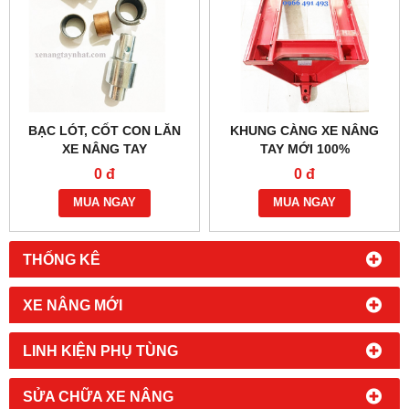
BẠC LÓT, CỐT CON LĂN
KHUNG CÀNG XE NÂNG
XE NÂNG TAY
TAY MỚI 100%
0 đ
0 đ
MUA NGAY
MUA NGAY
THỐNG KÊ
XE NÂNG MỚI
LINH KIỆN PHỤ TÙNG
SỬA CHỮA XE NÂNG