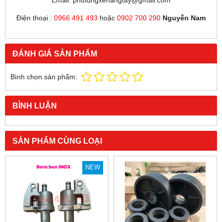
Email: phutungxenangtay@gmail.com
Điện thoại :
0966 491 493
hoặc
0902 700 290
Nguyễn Nam
ĐÁNH GIÁ SẢN PHẨM
Bình chọn sản phẩm:
BÌNH LUẬN
SẢN PHẨM CÙNG LOẠI
NEW