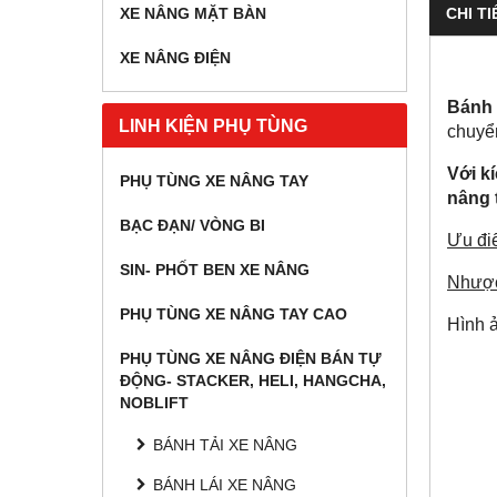
CHI TI
XE NÂNG MẶT BÀN
XE NÂNG ĐIỆN
Bánh 
LINH KIỆN PHỤ TÙNG
chuyể
Với k
PHỤ TÙNG XE NÂNG TAY
nâng 
BẠC ĐẠN/ VÒNG BI
Ưu đi
SIN- PHỐT BEN XE NÂNG
Nhược
PHỤ TÙNG XE NÂNG TAY CAO
Hình ả
PHỤ TÙNG XE NÂNG ĐIỆN BÁN TỰ
ĐỘNG- STACKER, HELI, HANGCHA,
NOBLIFT
BÁNH TẢI XE NÂNG
BÁNH LÁI XE NÂNG