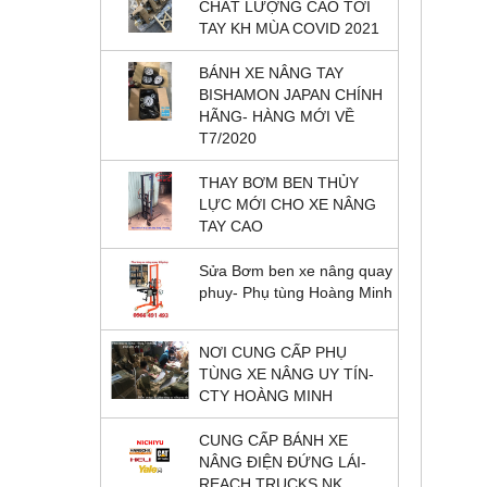
CHẤT LƯỢNG CAO TỚI
TAY KH MÙA COVID 2021
BÁNH XE NÂNG TAY
BISHAMON JAPAN CHÍNH
HÃNG- HÀNG MỚI VỀ
T7/2020
THAY BƠM BEN THỦY
LỰC MỚI CHO XE NÂNG
TAY CAO
Sửa Bơm ben xe nâng quay
phuy- Phụ tùng Hoàng Minh
NƠI CUNG CẤP PHỤ
TÙNG XE NÂNG UY TÍN-
CTY HOÀNG MINH
CUNG CẤP BÁNH XE
NÂNG ĐIỆN ĐỨNG LÁI-
REACH TRUCKS NK