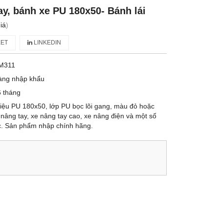
ay, bánh xe PU 180x50- Bánh lái
iá
)
ET
LINKEDIN
M311
àng nhập khẩu
 tháng
liệu PU 180x50, lớp PU bọc lõi gang, màu đỏ hoặc
 nâng tay, xe nâng tay cao, xe nâng điện và một số
ác. Sản phẩm nhập chính hãng.