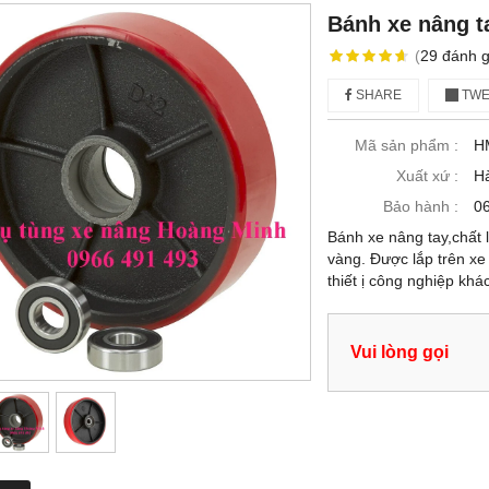
Bánh xe nâng t
(
29
đánh g
SHARE
TWE
Mã sản phẩm :
H
Xuất xứ :
H
Bảo hành :
06
Bánh xe nâng tay,chất 
vàng. Được lắp trên xe
thiết ị công nghiệp kh
Vui lòng gọi