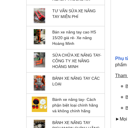
TƯ VẤN SỬA XE NÂNG
TAY MIỄN PHÍ
Bán xe nâng tay cao HS
15/20 giá rẻ- Xe nâng
Hoàng Minh
SỬA CHỮA XE NÂNG TAY-
Phụ t
CÔNG TY XE NÂNG
phẩm đ
HOÀNG MINH
Tham 
BÁNH XE NÂNG TAY CÁC
LOẠI
B
B
Bánh xe nâng tay- Cách
phận biệt loại chính hãng
B
và không chính hãng
►Mọi c
BÁNH XE NÂNG TAY