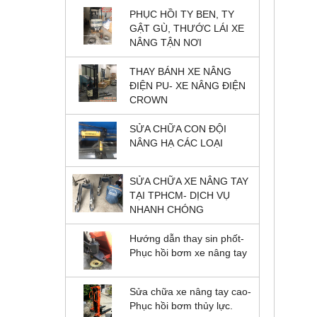
PHỤC HỒI TY BEN, TY
GẬT GÙ, THƯỚC LÁI XE
NÂNG TẬN NƠI
THAY BÁNH XE NÂNG
ĐIỆN PU- XE NÂNG ĐIỆN
CROWN
SỬA CHỮA CON ĐỘI
NÂNG HẠ CÁC LOẠI
SỬA CHỮA XE NÂNG TAY
TẠI TPHCM- DỊCH VỤ
NHANH CHÓNG
Hướng dẫn thay sin phốt-
Phục hồi bơm xe nâng tay
Sửa chữa xe nâng tay cao-
Phục hồi bơm thủy lực.