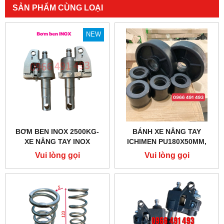
SẢN PHẨM CÙNG LOẠI
NEW
BƠM BEN INOX 2500KG-
BÁNH XE NÂNG TAY
XE NÂNG TAY INOX
ICHIMEN PU180X50MM,
PU80X70MM CHÍNH HÃNG
Vui lòng gọi
Vui lòng gọi