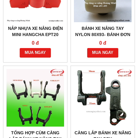
NẮP NHỰA XE NÂNG ĐIỆN
BÁNH XE NÂNG TAY
MINI HANGCHA EPT20
NYLON 80X93- BÁNH ĐƠN
0 đ
0 đ
MUA NGAY
MUA NGAY
TỔNG HỢP CÙM CÀNG
CÀNG LẮP BÁNH XE NÂNG