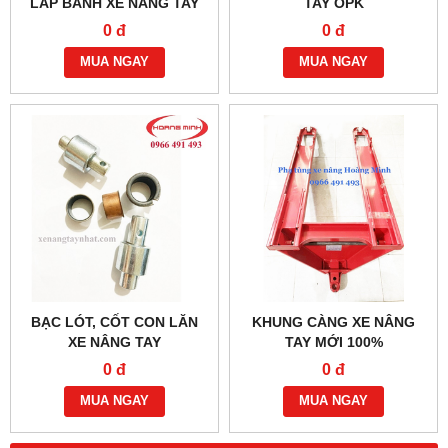
LẮP BÁNH XE NÂNG TAY
TAY OPK
CÁC LOẠI
0 đ
0 đ
MUA NGAY
MUA NGAY
BẠC LÓT, CỐT CON LĂN
KHUNG CÀNG XE NÂNG
XE NÂNG TAY
TAY MỚI 100%
0 đ
0 đ
MUA NGAY
MUA NGAY