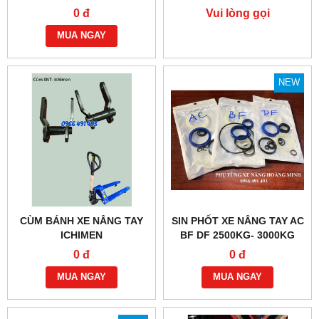
NIULI BF 2,5 TẤN - 3 TẤN
0 đ
Vui lòng gọi
MUA NGAY
NEW
CÙM BÁNH XE NÂNG TAY
SIN PHỐT XE NÂNG TAY AC
ICHIMEN
BF DF 2500KG- 3000KG
0 đ
0 đ
MUA NGAY
MUA NGAY