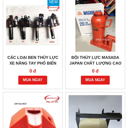
NEW
CÁC LOẠI BEN THỦY LỰC
ĐỘI THỦY LỰC MASADA
XE NÂNG TAY PHỔ BIẾN
JAPAN CHẤT LƯỢNG CAO
HIỆN NAY
0 đ
0 đ
MUA NGAY
MUA NGAY