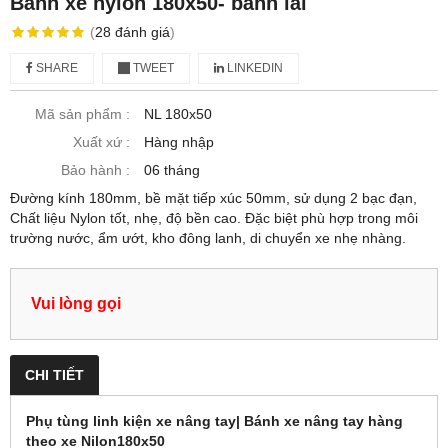
Bánh xe nylon 180x50- bánh lái
(
28
đánh giá
)
SHARE
TWEET
LINKEDIN
Mã sản phẩm :
NL 180x50
Xuất xứ :
Hàng nhập
Bảo hành :
06 tháng
Đường kính 180mm, bề mặt tiếp xúc 50mm, sử dụng 2 bạc đạn,
Chất liệu Nylon tốt, nhẹ, độ bền cao. Đặc biệt phù hợp trong môi
trường nước, ẩm ướt, kho đông lanh, di chuyển xe nhẹ nhàng.
Vui lòng gọi
CHI TIẾT
Phụ tùng linh kiện xe nâng tay| Bánh xe nâng tay hàng
theo xe Nilon180x50