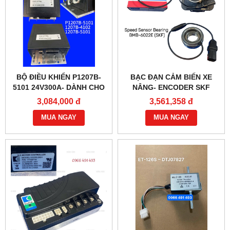
BỘ ĐIỀU KHIỂN P1207B-
BẠC ĐẠN CẢM BIẾN XE
5101 24V300A- DÀNH CHO
NÂNG- ENCODER SKF
XE NÂNG
BMB-6022E
3,084,000 đ
3,561,358 đ
MUA NGAY
MUA NGAY