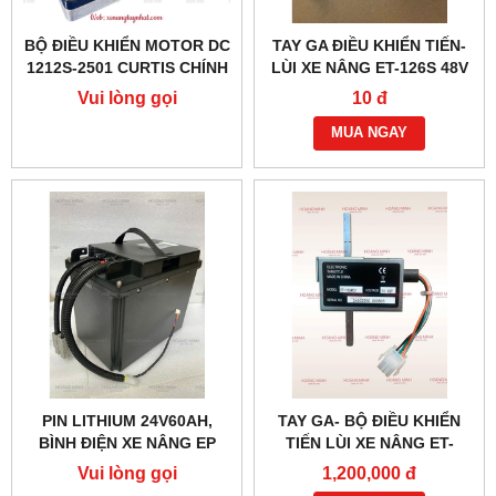
BỘ ĐIỀU KHIỂN MOTOR DC
TAY GA ĐIỀU KHIỂN TIẾN-
1212S-2501 CURTIS CHÍNH
LÙI XE NÂNG ET-126S 48V
HÃNG
(6 DÂY)
Vui lòng gọi
10 đ
MUA NGAY
PIN LITHIUM 24V60AH,
TAY GA- BỘ ĐIỀU KHIỂN
BÌNH ĐIỆN XE NÂNG EP
TIẾN LÙI XE NÂNG ET-
166MCU 24V-48V
Vui lòng gọi
1,200,000 đ