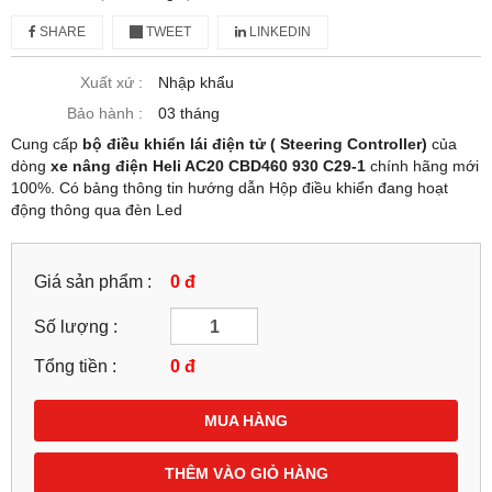
SHARE
TWEET
LINKEDIN
Xuất xứ :
Nhập khẩu
Bảo hành :
03 tháng
Cung cấp
bộ điều khiển lái điện tử ( Steering Controller)
của
dòng
xe nâng điện Heli AC20 CBD460 930 C29-1
chính hãng mới
100%. Có bảng thông tin hướng dẫn Hộp điều khiển đang hoạt
động thông qua đèn Led
Giá sản phẩm :
0 đ
Số lượng :
Tổng tiền :
0
đ
MUA HÀNG
THÊM VÀO GIỎ HÀNG