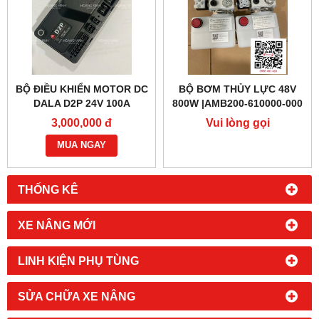
BỘ ĐIỀU KHIỂN MOTOR DC
BỘ BƠM THỦY LỰC 48V
DALA D2P 24V 100A
800W |AMB200-610000-000
3,000,000 đ
Vui lòng gọi
MUA NGAY
THỐNG KÊ
XE NÂNG MỚI
LINH KIỆN PHỤ TÙNG
SỬA CHỮA XE NÂNG