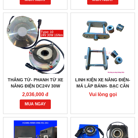
THẮNG TỪ- PHANH TỪ XE
LINH KIỆN XE NÂNG ĐIỆN-
NÂNG ĐIỆN DC24V 30W
MÁ LẮP BÁNH- BẠC CĂN
G218-REB-04-10B
2,036,000 đ
Vui lòng gọi
MUA NGAY