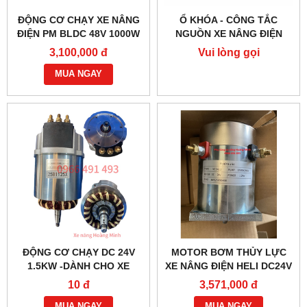
ĐỘNG CƠ CHẠY XE NÂNG
Ổ KHÓA - CÔNG TẮC
ĐIỆN PM BLDC 48V 1000W
NGUỒN XE NÂNG ĐIỆN
– HIỆU SUẤT CAO
JK404C-1
3,100,000 đ
Vui lòng gọi
MUA NGAY
ĐỘNG CƠ CHẠY DC 24V
MOTOR BƠM THỦY LỰC
1.5KW -DÀNH CHO XE
XE NÂNG ĐIỆN HELI DC24V
NÂNG ĐIỆN HELI CBD30-
1.2KW- YC2412
10 đ
3,571,000 đ
470 BỀN BỈ
MUA NGAY
MUA NGAY