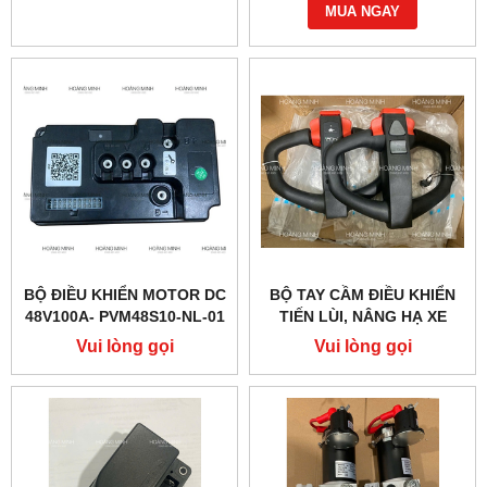
MUA NGAY
BỘ ĐIỀU KHIỂN MOTOR DC
BỘ TAY CẦM ĐIỀU KHIỂN
48V100A- PVM48S10-NL-01
TIẾN LÙI, NÂNG HẠ XE
(PTE20Q)
NÂNG ĐIỆN PTE15QA
Vui lòng gọi
Vui lòng gọi