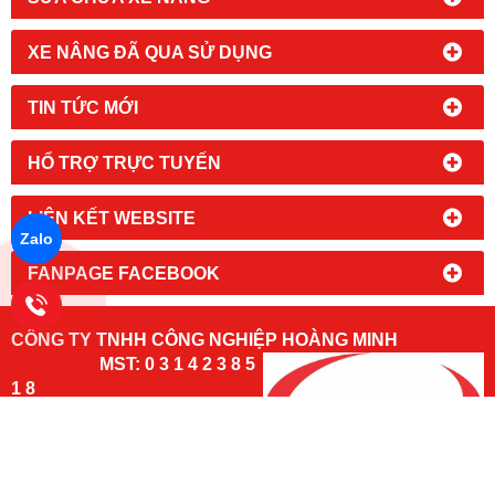
XE NÂNG ĐÃ QUA SỬ DỤNG
TIN TỨC MỚI
HỔ TRỢ TRỰC TUYẾN
LIÊN KẾT WEBSITE
Zalo
FANPAGE FACEBOOK
CÔNG TY TNHH CÔNG NGHIỆP HOÀNG MINH
MST: 0 3 1 4 2 3 8 5
1 8
Đc:
94/9 Đường An Phú Đông 09,
Khu Phố 1, Phường An Phú Đông,
TPHCM
Kho Hàng: 197/50/14, Đường Thạnh Lộc 31, Phường An Phú