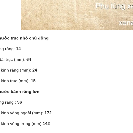
hước trục nhỏ chủ động
ng răng:
14
dài trục (mm):
64
kính răng (mm):
24
kính trục (mm):
15
hước bánh răng lớn
ng răng :
96
kính vòng ngoài (mm):
172
kính vòng trong (mm):
142