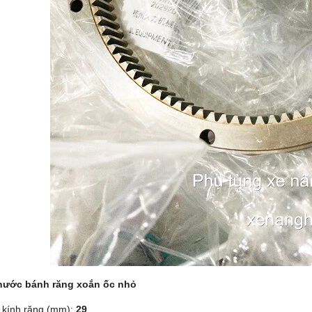
thước bánh răng xoắn ốc nhỏ
kính răng (mm):
29