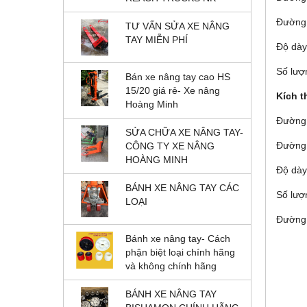
Đường 
TƯ VẤN SỬA XE NÂNG
TAY MIỄN PHÍ
Độ dày
Số lượ
Bán xe nâng tay cao HS
15/20 giá rẻ- Xe nâng
Kích t
Hoàng Minh
Đường 
SỬA CHỮA XE NÂNG TAY-
Đường 
CÔNG TY XE NÂNG
HOÀNG MINH
Độ dày
BÁNH XE NÂNG TAY CÁC
Số lượ
LOẠI
Đường 
Bánh xe nâng tay- Cách
phận biệt loại chính hãng
và không chính hãng
BÁNH XE NÂNG TAY