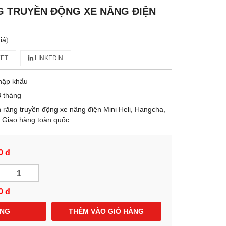
G TRUYỀN ĐỘNG XE NÂNG ĐIỆN
iá
)
ET
LINKEDIN
hập khẩu
 tháng
răng truyền động xe nâng điện Mini Heli, Hangcha,
. Giao hàng toàn quốc
0 đ
0
đ
ÀNG
THÊM VÀO GIỎ HÀNG