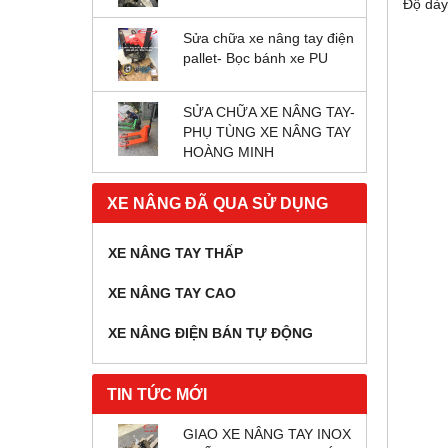
Độ dày
Sửa chữa xe nâng tay điện
pallet- Bọc bánh xe PU
SỬA CHỮA XE NÂNG TAY-
PHỤ TÙNG XE NÂNG TAY
HOÀNG MINH
XE NÂNG ĐÃ QUA SỬ DỤNG
XE NÂNG TAY THẤP
XE NÂNG TAY CAO
XE NÂNG ĐIỆN BÁN TỰ ĐỘNG
TIN TỨC MỚI
GIAO XE NÂNG TAY INOX