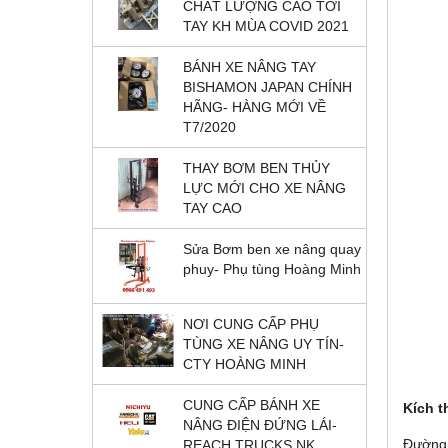
CHẤT LƯỢNG CAO TỚI
TAY KH MÙA COVID 2021
BÁNH XE NÂNG TAY
BISHAMON JAPAN CHÍNH
HÃNG- HÀNG MỚI VỀ
T7/2020
THAY BƠM BEN THỦY
LỰC MỚI CHO XE NÂNG
TAY CAO
Sửa Bơm ben xe nâng quay
phuy- Phụ tùng Hoàng Minh
NƠI CUNG CẤP PHỤ
TÙNG XE NÂNG UY TÍN-
CTY HOÀNG MINH
CUNG CẤP BÁNH XE
Kích 
NÂNG ĐIỆN ĐỨNG LÁI-
Đường 
REACH TRUCKS NK