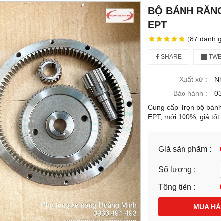
BỘ BÁNH RĂN
EPT
(
87
đánh g
SHARE
TWE
Xuất xứ :
N
Bảo hành :
03
Cung cấp Trọn bộ bánh 
EPT, mới 100%, giá tốt
Giá sản phẩm :
Số lượng :
Tổng tiền :
MUA H