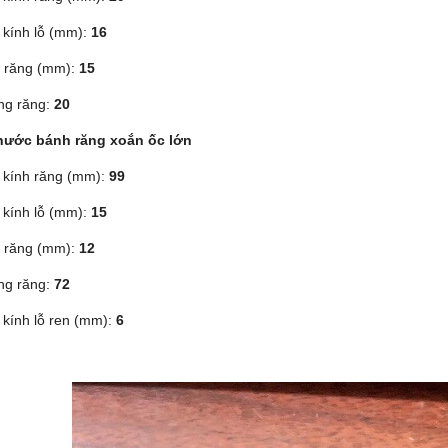
kính lỗ (mm):
16
 răng (mm):
15
ng răng:
20
hước bánh răng xoắn ốc lớn
kính răng (mm):
99
kính lỗ (mm):
15
 răng (mm):
12
ng răng:
72
kính lỗ ren (mm):
6