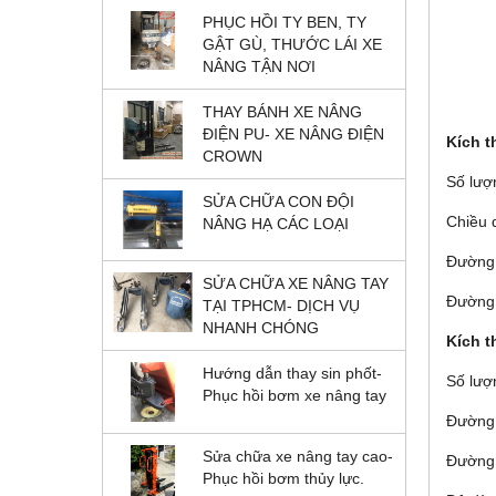
PHỤC HỒI TY BEN, TY
GẬT GÙ, THƯỚC LÁI XE
NÂNG TẬN NƠI
THAY BÁNH XE NÂNG
ĐIỆN PU- XE NÂNG ĐIỆN
Kích t
CROWN
Số lượ
SỬA CHỮA CON ĐỘI
Chiều 
NÂNG HẠ CÁC LOẠI
Đường 
SỬA CHỮA XE NÂNG TAY
Đường 
TẠI TPHCM- DỊCH VỤ
NHANH CHÓNG
Kích t
Hướng dẫn thay sin phốt-
Số lượ
Phục hồi bơm xe nâng tay
Đường 
Sửa chữa xe nâng tay cao-
Đường 
Phục hồi bơm thủy lực.