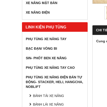
XE NÂNG MẶT BÀN
XE NÂNG ĐIỆN
LINH KIỆN PHỤ TÙNG
CHI TI
PHỤ TÙNG XE NÂNG TAY
Cung c
BẠC ĐẠN/ VÒNG BI
SIN- PHỐT BEN XE NÂNG
PHỤ TÙNG XE NÂNG TAY CAO
PHỤ TÙNG XE NÂNG ĐIỆN BÁN TỰ
ĐỘNG- STACKER, HELI, HANGCHA,
NOBLIFT
BÁNH TẢI XE NÂNG
BÁNH LÁI XE NÂNG