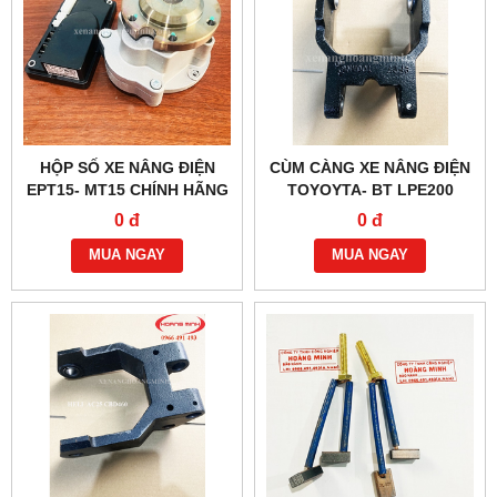
HỘP SỐ XE NÂNG ĐIỆN
CÙM CÀNG XE NÂNG ĐIỆN
EPT15- MT15 CHÍNH HÃNG
TOYOYTA- BT LPE200
0 đ
0 đ
MUA NGAY
MUA NGAY