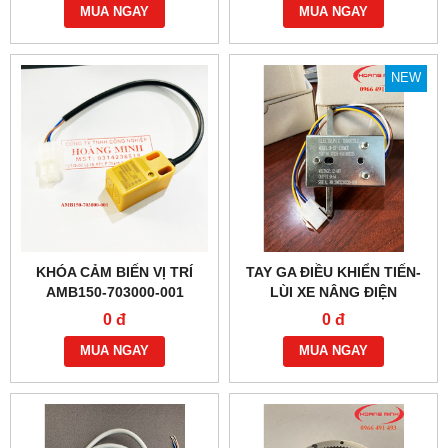
MUA NGAY
MUA NGAY
NEW
KHÓA CẢM BIẾN VỊ TRÍ
TAY GA ĐIỀU KHIỂN TIẾN-
AMB150-703000-001
LÙI XE NÂNG ĐIỆN
EPT15W, MT15
0 đ
0 đ
MUA NGAY
MUA NGAY