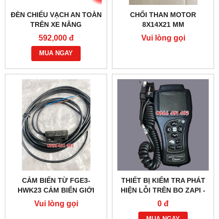
ĐÈN CHIẾU VẠCH AN TOÀN
CHỔI THAN MOTOR
TRÊN XE NÂNG
8X14X21 MM
592,000 đ
Vui lòng gọi
MUA NGAY
CẢM BIẾN TỪ FGE3-
THIẾT BỊ KIỂM TRA PHÁT
HWK23 CẢM BIỂN GIỚI
HIỆN LỖI TRÊN BO ZAPI -
HẠN KHUNG NÂNG
XE NÂNG ĐIỆN
Vui lòng gọi
0 đ
NOBLELIFT