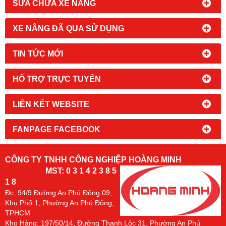
SỬA CHỮA XE NÂNG
XE NÂNG ĐÃ QUA SỬ DỤNG
TIN TỨC MỚI
HỔ TRỢ TRỰC TUYẾN
LIÊN KẾT WEBSITE
FANPAGE FACEBOOK
CÔNG TY TNHH CÔNG NGHIỆP HOÀNG MINH
MST: 0 3 1 4 2 3 8 5
1 8
Đc:
94/9 Đường An Phú Đông 09,
Khu Phố 1, Phường An Phú Đông,
TPHCM
Kho Hàng: 197/50/14, Đường Thạnh Lộc 31, Phường An Phú