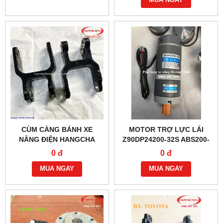
MUA NGAY
CÙM CÀNG BÁNH XE
MOTOR TRỢ LỰC LÁI
NÂNG ĐIỆN HANGCHA
Z90DP24200-32S ABS200-
ABS200-310001-000
116000-G00
0 đ
0 đ
MUA NGAY
MUA NGAY