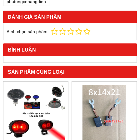
phutungxenangdien
ĐÁNH GIÁ SẢN PHẨM
Bình chọn sản phẩm:
BÌNH LUẬN
SẢN PHẨM CÙNG LOẠI