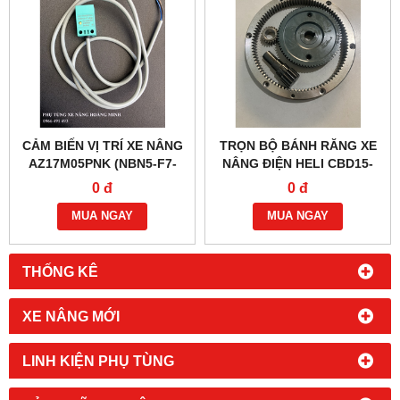
CẢM BIẾN VỊ TRÍ XE NÂNG
TRỌN BỘ BÁNH RĂNG XE
AZ17M05PNK (NBN5-F7-
NÂNG ĐIỆN HELI CBD15-
E2)
170H/170G
0 đ
0 đ
MUA NGAY
MUA NGAY
THỐNG KÊ
XE NÂNG MỚI
LINH KIỆN PHỤ TÙNG