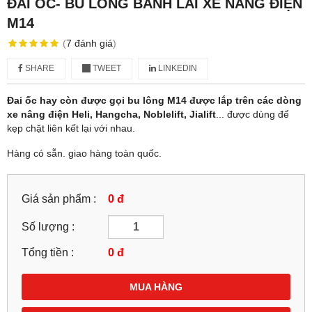
ĐAI ỐC- BU LÔNG BÁNH LÁI XE NÂNG ĐIỆN
M14
(
7
đánh giá
)
SHARE
TWEET
LINKEDIN
Đai ốc hay còn được gọi bu lông M14 được lắp trên các dòng
xe nâng điện Heli, Hangcha, Noblelift, Jialift
... được dùng để
kẹp chặt liên kết lại với nhau.
Hàng có sẵn. giao hàng toàn quốc.
Giá sản phẩm :
0 đ
Số lượng :
Tổng tiền :
0
đ
MUA HÀNG