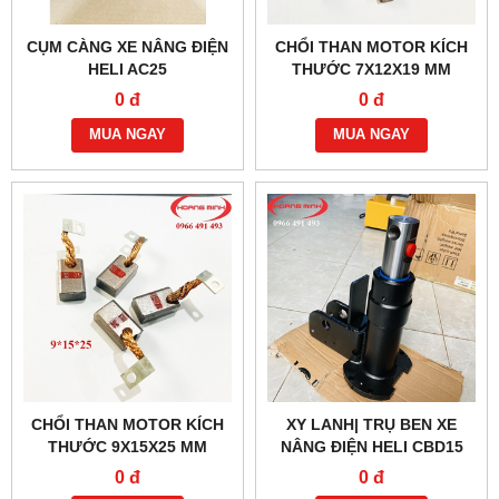
CỤM CÀNG XE NÂNG ĐIỆN
CHỔI THAN MOTOR KÍCH
HELI AC25
THƯỚC 7X12X19 MM
0 đ
0 đ
MUA NGAY
MUA NGAY
CHỔI THAN MOTOR KÍCH
XY LANH| TRỤ BEN XE
THƯỚC 9X15X25 MM
NÂNG ĐIỆN HELI CBD15
0 đ
0 đ