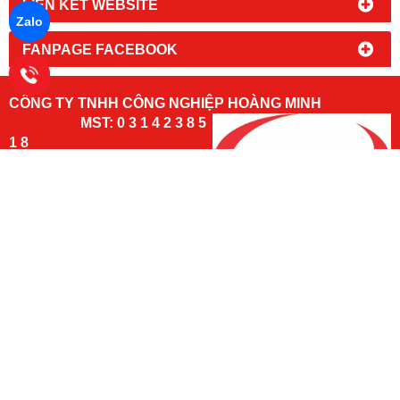
LIÊN KẾT WEBSITE
Zalo
FANPAGE FACEBOOK
CÔNG TY TNHH CÔNG NGHIỆP HOÀNG MINH
MST: 0 3 1 4 2 3 8 5
1 8
Đc:
94/9 Đường An Phú Đông 09,
Khu Phố 1, Phường An Phú Đông,
TPHCM
Kho Hàng: 197/50/14, Đường Thạnh Lộc 31, Phường An Phú
Đông. TP.HCM
Email: phutungxenangtay@gmail.com
Hotline:
hoặc
(mr. Nam)
0966 491 493
0902 700 290
Chủ sở hữu các
https://www.banh
trang:
http://www.phutungxenangtay.com/
https://xenanghoangminh.com/
GPKD: 0314238518 Ngày cấp: 20/2/2017 Nơi cấp: Sở kế hoạch và
đầu tư thành phố Hồ Chí Minh
Phụ tùng xe nâng Hoàng Minh