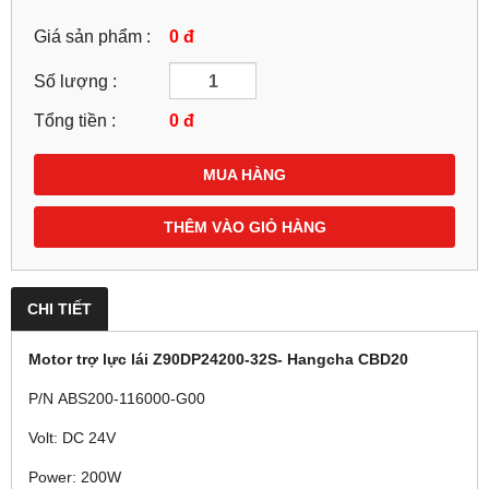
Giá sản phẩm :
0 đ
Số lượng :
Tổng tiền :
0
đ
MUA HÀNG
THÊM VÀO GIỎ HÀNG
CHI TIẾT
Motor trợ lực lái Z90DP24200-32S- Hangcha CBD20
P/N ABS200-116000-G00
Volt: DC 24V
Power: 200W