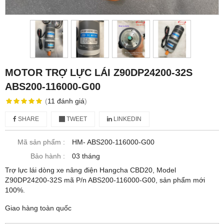
MOTOR TRỢ LỰC LÁI Z90DP24200-32S
ABS200-116000-G00
(
11
đánh giá
)
SHARE
TWEET
LINKEDIN
Mã sản phẩm :
HM- ABS200-116000-G00
Bảo hành :
03 tháng
Trợ lực lái dòng xe nâng điện Hangcha CBD20, Model
Z90DP24200-32S mã P/n ABS200-116000-G00, sản phẩm mới
100%.
Giao hàng toàn quốc