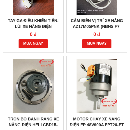
TAY GA ĐIỀU KHIỂN TIẾN-
CẢM BIẾN VỊ TRÍ XE NÂNG
LÙI XE NÂNG ĐIỆN
AZ17M05PNK (NBN5-F7-
EPT15W, MT15
E2)
0 đ
0 đ
MUA NGAY
MUA NGAY
TRỌN BỘ BÁNH RĂNG XE
MOTOR CHẠY XE NÂNG
NÂNG ĐIỆN HELI CBD15-
ĐIỆN EP 48V900A EPT20-ET