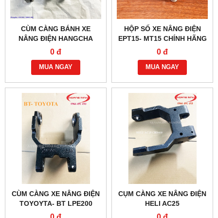
CÙM CÀNG BÁNH XE
HỘP SỐ XE NÂNG ĐIỆN
NÂNG ĐIỆN HANGCHA
EPT15- MT15 CHÍNH HÃNG
ABS200-310001-000
0 đ
0 đ
MUA NGAY
MUA NGAY
CÙM CÀNG XE NÂNG ĐIỆN
CỤM CÀNG XE NÂNG ĐIỆN
TOYOYTA- BT LPE200
HELI AC25
0 đ
0 đ