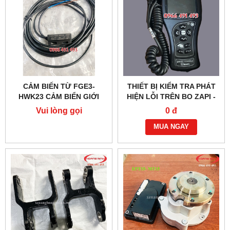
CẢM BIẾN TỪ FGE3-
THIẾT BỊ KIỂM TRA PHÁT
HWK23 CẢM BIỂN GIỚI
HIỆN LỖI TRÊN BO ZAPI -
HẠN KHUNG NÂNG
XE NÂNG ĐIỆN
Vui lòng gọi
0 đ
NOBLELIFT
MUA NGAY