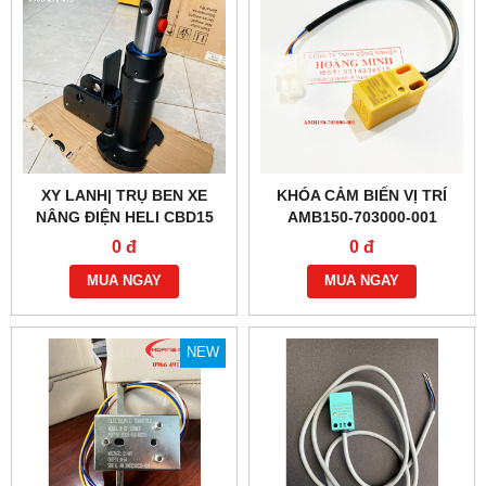
XY LANH| TRỤ BEN XE
KHÓA CẢM BIẾN VỊ TRÍ
NÂNG ĐIỆN HELI CBD15
AMB150-703000-001
0 đ
0 đ
MUA NGAY
MUA NGAY
NEW