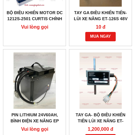
BỘ ĐIỀU KHIỂN MOTOR DC
TAY GA ĐIỀU KHIỂN TIẾN-
1212S-2501 CURTIS CHÍNH
LÙI XE NÂNG ET-126S 48V
HÃNG
(6 DÂY)
Vui lòng gọi
10 đ
MUA NGAY
PIN LITHIUM 24V60AH,
TAY GA- BỘ ĐIỀU KHIỂN
BÌNH ĐIỆN XE NÂNG EP
TIẾN LÙI XE NÂNG ET-
166MCU 24V-48V
Vui lòng gọi
1,200,000 đ