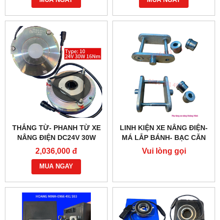
MUA NGAY
MUA NGAY
THẮNG TỪ- PHANH TỪ XE
LINH KIỆN XE NÂNG ĐIỆN-
NÂNG ĐIỆN DC24V 30W
MÁ LẮP BÁNH- BẠC CĂN
G218-REB-04-10B
2,036,000 đ
Vui lòng gọi
MUA NGAY