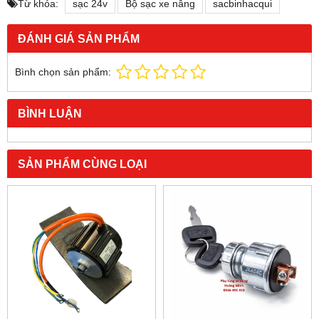
Từ khóa:
sạc 24v
Bộ sạc xe nâng
sacbinhacqui
ĐÁNH GIÁ SẢN PHẨM
Bình chọn sản phẩm:
BÌNH LUẬN
SẢN PHẨM CÙNG LOẠI