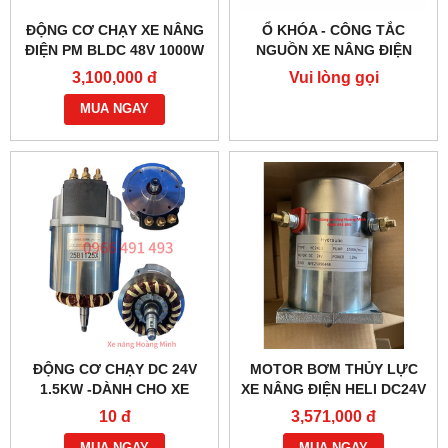
ĐỘNG CƠ CHẠY XE NÂNG
Ổ KHÓA - CÔNG TẮC
ĐIỆN PM BLDC 48V 1000W
NGUỒN XE NÂNG ĐIỆN
– HIỆU SUẤT CAO
JK404C-1
3,100,000 đ
Vui lòng gọi
MUA NGAY
ĐỘNG CƠ CHẠY DC 24V
MOTOR BƠM THỦY LỰC
1.5KW -DÀNH CHO XE
XE NÂNG ĐIỆN HELI DC24V
NÂNG ĐIỆN HELI CBD30-
1.2KW- YC2412
10 đ
3,571,000 đ
470 BỀN BỈ