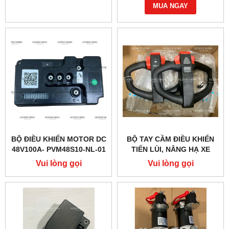
MUA NGAY
BỘ ĐIỀU KHIỂN MOTOR DC
BỘ TAY CẦM ĐIỀU KHIỂN
48V100A- PVM48S10-NL-01
TIẾN LÙI, NÂNG HẠ XE
(PTE20Q)
NÂNG ĐIỆN PTE15QA
Vui lòng gọi
Vui lòng gọi