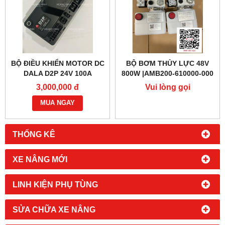
BỘ ĐIỀU KHIỂN MOTOR DC
BỘ BƠM THỦY LỰC 48V
DALA D2P 24V 100A
800W |AMB200-610000-000
3,000,000 đ
Vui lòng gọi
MUA NGAY
THỐNG KÊ
XE NÂNG MỚI
LINH KIỆN PHỤ TÙNG
SỬA CHỮA XE NÂNG