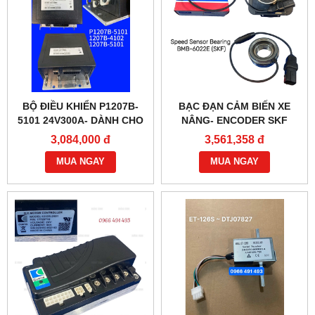
BỘ ĐIỀU KHIỂN P1207B-
BẠC ĐẠN CẢM BIẾN XE
5101 24V300A- DÀNH CHO
NÂNG- ENCODER SKF
XE NÂNG
BMB-6022E
3,084,000 đ
3,561,358 đ
MUA NGAY
MUA NGAY