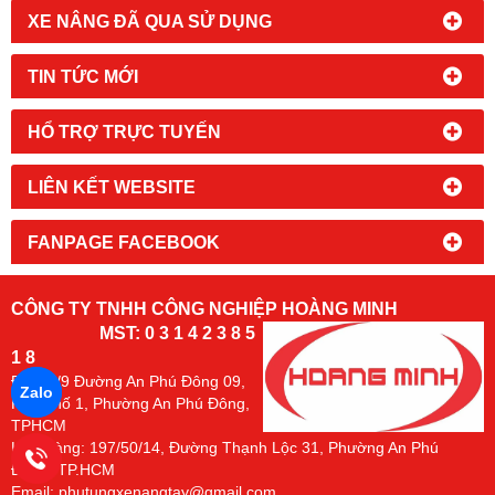
XE NÂNG ĐÃ QUA SỬ DỤNG
TIN TỨC MỚI
HỔ TRỢ TRỰC TUYẾN
LIÊN KẾT WEBSITE
FANPAGE FACEBOOK
CÔNG TY TNHH CÔNG NGHIỆP HOÀNG MINH
MST: 0 3 1 4 2 3 8 5
1 8
Đc:
94/9 Đường An Phú Đông 09,
Zalo
Khu Phố 1, Phường An Phú Đông,
TPHCM
Kho Hàng: 197/50/14, Đường Thạnh Lộc 31, Phường An Phú
Đông. TP.HCM
Email: phutungxenangtay@gmail.com