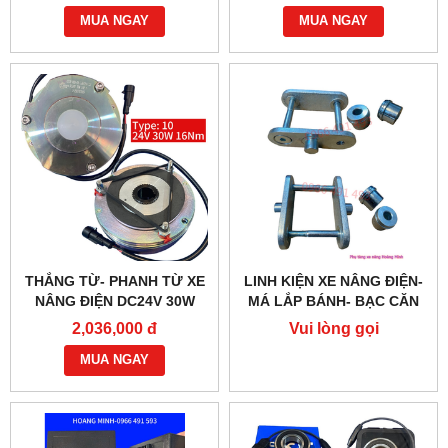
470 BỀN BỈ
MUA NGAY
MUA NGAY
THẮNG TỪ- PHANH TỪ XE
LINH KIỆN XE NÂNG ĐIỆN-
NÂNG ĐIỆN DC24V 30W
MÁ LẮP BÁNH- BẠC CĂN
G218-REB-04-10B
2,036,000 đ
Vui lòng gọi
MUA NGAY