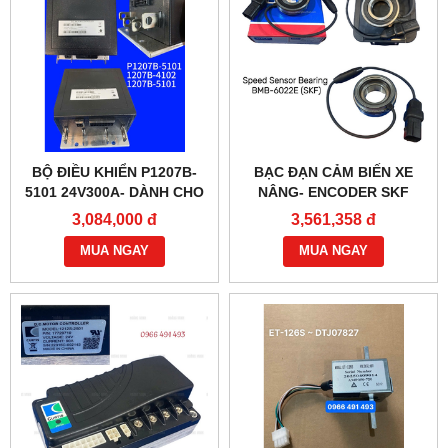
BỘ ĐIỀU KHIỂN P1207B-
BẠC ĐẠN CẢM BIẾN XE
5101 24V300A- DÀNH CHO
NÂNG- ENCODER SKF
XE NÂNG
BMB-6022E
3,084,000 đ
3,561,358 đ
MUA NGAY
MUA NGAY