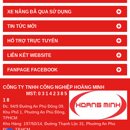
XE NÂNG ĐÃ QUA SỬ DỤNG
TIN TỨC MỚI
HỔ TRỢ TRỰC TUYẾN
LIÊN KẾT WEBSITE
FANPAGE FACEBOOK
CÔNG TY TNHH CÔNG NGHIỆP HOÀNG MINH
MST: 0 3 1 4 2 3 8 5
1 8
Đc:
94/9 Đường An Phú Đông 09,
Khu Phố 1, Phường An Phú Đông,
TPHCM
Kho Hàng: 197/50/14, Đường Thạnh Lộc 31, Phường An Phú
Đông. TP.HCM