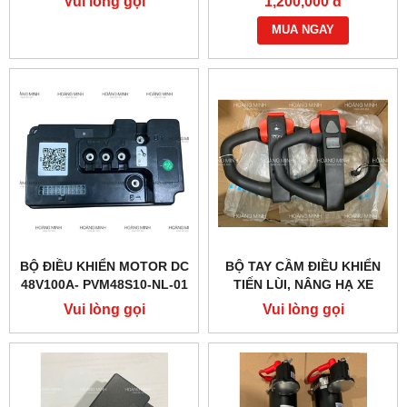
Vui lòng gọi
1,200,000 đ
MUA NGAY
BỘ ĐIỀU KHIỂN MOTOR DC
BỘ TAY CẦM ĐIỀU KHIỂN
48V100A- PVM48S10-NL-01
TIẾN LÙI, NÂNG HẠ XE
(PTE20Q)
NÂNG ĐIỆN PTE15QA
Vui lòng gọi
Vui lòng gọi