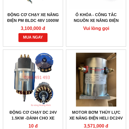
ĐỘNG CƠ CHẠY XE NÂNG
Ổ KHÓA - CÔNG TẮC
ĐIỆN PM BLDC 48V 1000W
NGUỒN XE NÂNG ĐIỆN
– HIỆU SUẤT CAO
JK404C-1
3,100,000 đ
Vui lòng gọi
MUA NGAY
ĐỘNG CƠ CHẠY DC 24V
MOTOR BƠM THỦY LỰC
1.5KW -DÀNH CHO XE
XE NÂNG ĐIỆN HELI DC24V
NÂNG ĐIỆN HELI CBD30-
1.2KW- YC2412
10 đ
3,571,000 đ