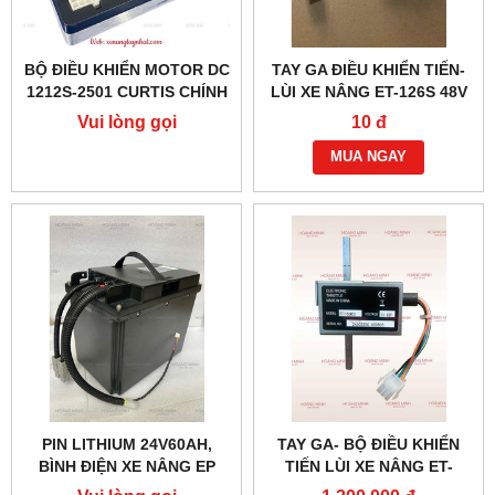
BỘ ĐIỀU KHIỂN MOTOR DC
TAY GA ĐIỀU KHIỂN TIẾN-
1212S-2501 CURTIS CHÍNH
LÙI XE NÂNG ET-126S 48V
HÃNG
(6 DÂY)
Vui lòng gọi
10 đ
MUA NGAY
PIN LITHIUM 24V60AH,
TAY GA- BỘ ĐIỀU KHIỂN
BÌNH ĐIỆN XE NÂNG EP
TIẾN LÙI XE NÂNG ET-
166MCU 24V-48V