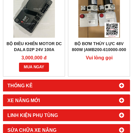
BỘ ĐIỀU KHIỂN MOTOR DC
BỘ BƠM THỦY LỰC 48V
DALA D2P 24V 100A
800W |AMB200-610000-000
3,000,000 đ
Vui lòng gọi
MUA NGAY
THỐNG KÊ
XE NÂNG MỚI
LINH KIỆN PHỤ TÙNG
SỬA CHỮA XE NÂNG