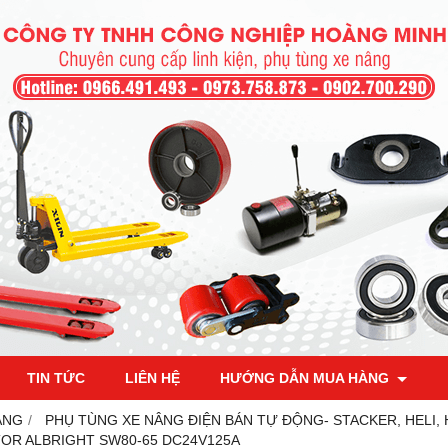
TIN TỨC
LIÊN HỆ
HƯỚNG DẪN MUA HÀNG
ÂNG
PHỤ TÙNG XE NÂNG ĐIỆN BÁN TỰ ĐỘNG- STACKER, HELI,
OR ALBRIGHT SW80-65 DC24V125A