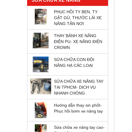
SỬA CHỮA XE NÂNG
PHỤC HỒI TY BEN, TY
GẬT GÙ, THƯỚC LÁI XE
NÂNG TẬN NƠI
THAY BÁNH XE NÂNG
ĐIỆN PU- XE NÂNG ĐIỆN
CROWN
SỬA CHỮA CON ĐỘI
NÂNG HẠ CÁC LOẠI
SỬA CHỮA XE NÂNG TAY
TẠI TPHCM- DỊCH VỤ
NHANH CHÓNG
Hướng dẫn thay sin phốt-
Phục hồi bơm xe nâng tay
Sửa chữa xe nâng tay cao-