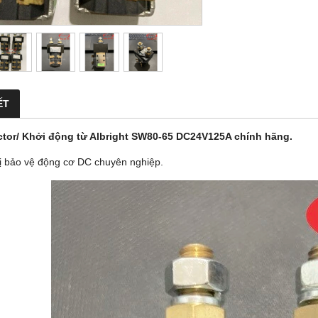
ẾT
tor/ Khởi động từ Albright SW80-65 DC24V125A chính hãng.
bị bảo vệ động cơ DC chuyên nghiệp.