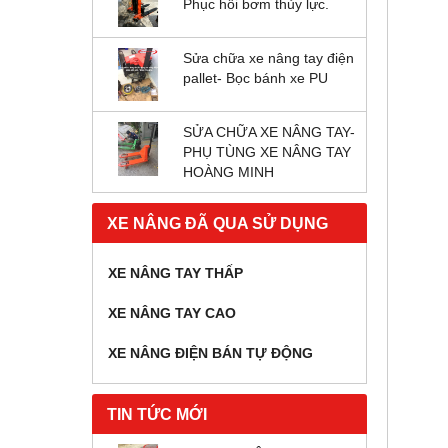
Phục hồi bơm thủy lực.
Sửa chữa xe nâng tay điện
pallet- Bọc bánh xe PU
SỬA CHỮA XE NÂNG TAY-
PHỤ TÙNG XE NÂNG TAY
HOÀNG MINH
XE NÂNG ĐÃ QUA SỬ DỤNG
XE NÂNG TAY THẤP
XE NÂNG TAY CAO
XE NÂNG ĐIỆN BÁN TỰ ĐỘNG
TIN TỨC MỚI