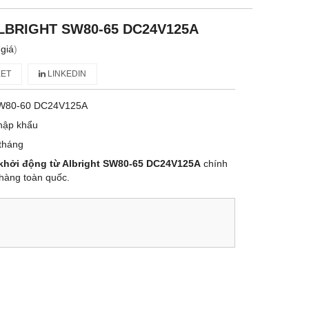
BRIGHT SW80-65 DC24V125A
giá
)
ET
LINKEDIN
W80-60 DC24V125A
hập khẩu
tháng
khởi động từ Albright SW80-65 DC24V125A
chính
hàng toàn quốc.