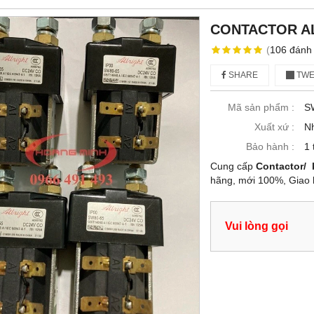
CONTACTOR AL
(
106
đánh 
SHARE
TWE
Mã sản phẩm :
S
Xuất xứ :
N
Bảo hành :
1 
Cung cấp
Contactor/ 
hãng, mới 100%, Giao 
Vui lòng gọi