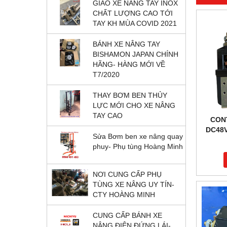
GIAO XE NÂNG TAY INOX
CHẤT LƯỢNG CAO TỚI
TAY KH MÙA COVID 2021
BÁNH XE NÂNG TAY
BISHAMON JAPAN CHÍNH
HÃNG- HÀNG MỚI VỀ
T7/2020
THAY BƠM BEN THỦY
LỰC MỚI CHO XE NÂNG
TAY CAO
CON
DC48
Sửa Bơm ben xe nâng quay
T
phuy- Phụ tùng Hoàng Minh
NƠI CUNG CẤP PHỤ
TÙNG XE NÂNG UY TÍN-
CTY HOÀNG MINH
CUNG CẤP BÁNH XE
NÂNG ĐIỆN ĐỨNG LÁI-