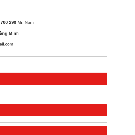
 700 290
Mr. Nam
àng Min
h
il.com