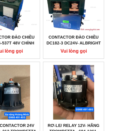
CTOR ĐẢO CHIỀU
CONTACTOR ĐÀO CHIỀU
-537T 48V CHÍNH
DC182-3 DC24V- ALBRIGHT
NG ALBRIGHT
CHÍNH HÃNG
ui lòng gọi
Vui lòng gọi
/CONTACTOR 24V
RƠ-LE/ RELAY 12V- HÃNG