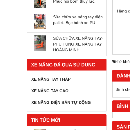
Phục hồi bơm thủy lực.
Hàng c
Sửa chữa xe nâng tay điện
pallet- Bọc bánh xe PU
SỬA CHỮA XE NÂNG TAY-
PHỤ TÙNG XE NÂNG TAY
HOÀNG MINH
Từ khó
XE NÂNG ĐÃ QUA SỬ DỤNG
ĐÁNH
XE NÂNG TAY THẤP
Bình ch
XE NÂNG TAY CAO
XE NÂNG ĐIỆN BÁN TỰ ĐỘNG
BÌNH
TIN TỨC MỚI
SẢN 