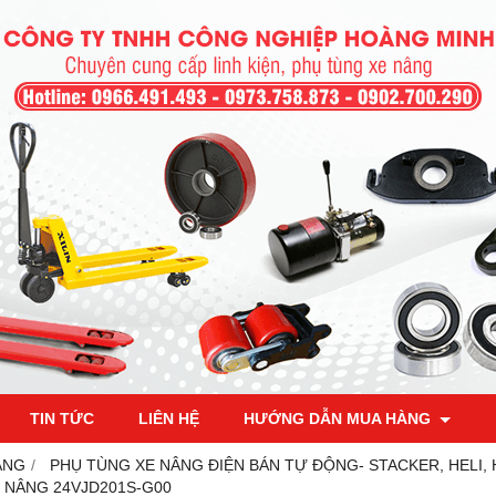
TIN TỨC
LIÊN HỆ
HƯỚNG DẪN MUA HÀNG
ÂNG
PHỤ TÙNG XE NÂNG ĐIỆN BÁN TỰ ĐỘNG- STACKER, HELI,
 NÂNG 24VJD201S-G00