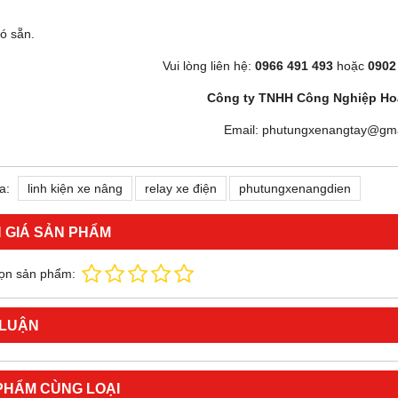
ó sẵn.
Vui lòng liên hệ:
0966 491 493
hoặc
0902
Công ty TNHH Công Nghiệp Ho
Email: phutungxenangtay@gma
a:
linh kiện xe nâng
relay xe điện
phutungxenangdien
 GIÁ SẢN PHẨM
ọn sản phẩm:
 LUẬN
PHẨM CÙNG LOẠI