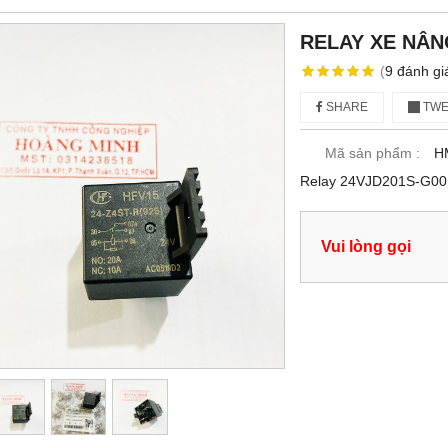
RELAY XE NÂN
(
9
đánh gi
SHARE
TWE
Mã sản phẩm :
H
Relay 24VJD201S-G00 
Vui lòng gọi