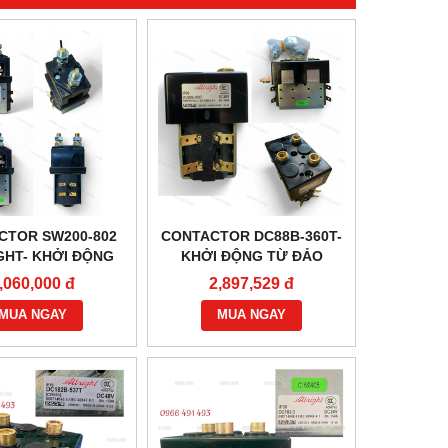
CTOR SW200-802
CONTACTOR DC88B-360T-
GHT- KHỞI ĐỘNG
KHỞI ĐỘNG TỪ ĐẢO
Ừ 80V400A
CHIỀU ĐỘNG CƠ 48V100A
,060,000 đ
2,897,529 đ
MUA NGAY
MUA NGAY