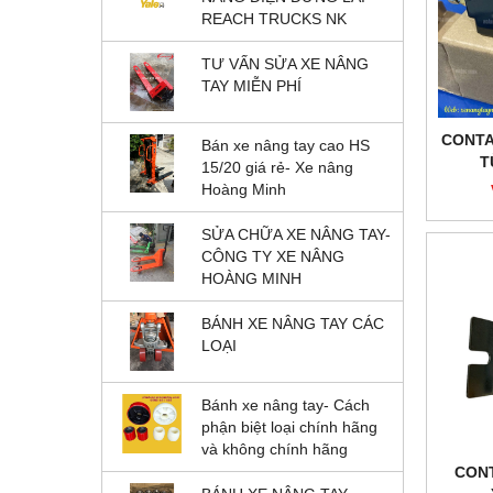
REACH TRUCKS NK
TƯ VẤN SỬA XE NÂNG
TAY MIỄN PHÍ
CONTA
Bán xe nâng tay cao HS
T
15/20 giá rẻ- Xe nâng
DC24
Hoàng Minh
SỬA CHỮA XE NÂNG TAY-
CÔNG TY XE NÂNG
HOÀNG MINH
BÁNH XE NÂNG TAY CÁC
LOẠI
Bánh xe nâng tay- Cách
phận biệt loại chính hãng
và không chính hãng
CONT