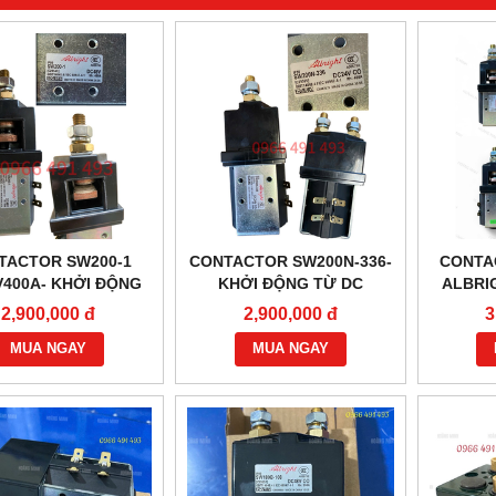
TACTOR SW200-1
CONTACTOR SW200N-336-
CONTA
V400A- KHỞI ĐỘNG
KHỞI ĐỘNG TỪ DC
ALBRI
Ừ CHÍNH HÃNG
24V400A CHÍNH HÃNG
T
2,900,000 đ
2,900,000 đ
3
ALBRIGHT
ALBRIGHT
MUA NGAY
MUA NGAY