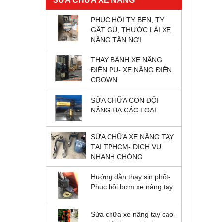
SỬA CHỮA XE NÂNG
PHỤC HỒI TY BEN, TY
GẬT GÙ, THƯỚC LÁI XE
NÂNG TẬN NƠI
THAY BÁNH XE NÂNG
ĐIỆN PU- XE NÂNG ĐIỆN
CROWN
SỬA CHỮA CON ĐỘI
NÂNG HẠ CÁC LOẠI
SỬA CHỮA XE NÂNG TAY
TẠI TPHCM- DỊCH VỤ
NHANH CHÓNG
Hướng dẫn thay sin phốt-
Phục hồi bơm xe nâng tay
Sửa chữa xe nâng tay cao-