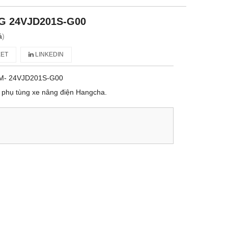
G 24VJD201S-G00
á
)
ET
LINKEDIN
M- 24VJD201S-G00
phụ tùng xe nâng điện Hangcha.