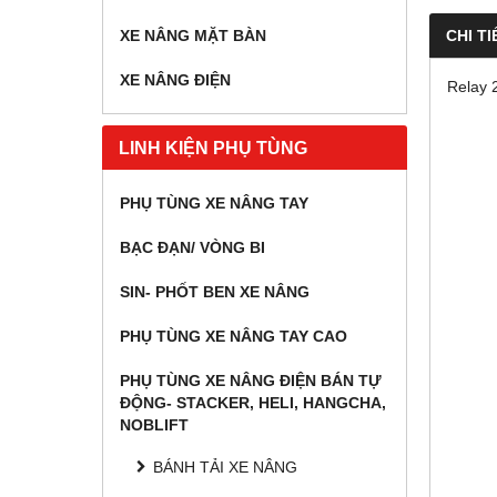
CHI TI
XE NÂNG MẶT BÀN
XE NÂNG ĐIỆN
Relay 
LINH KIỆN PHỤ TÙNG
PHỤ TÙNG XE NÂNG TAY
BẠC ĐẠN/ VÒNG BI
SIN- PHỐT BEN XE NÂNG
PHỤ TÙNG XE NÂNG TAY CAO
PHỤ TÙNG XE NÂNG ĐIỆN BÁN TỰ
ĐỘNG- STACKER, HELI, HANGCHA,
NOBLIFT
BÁNH TẢI XE NÂNG