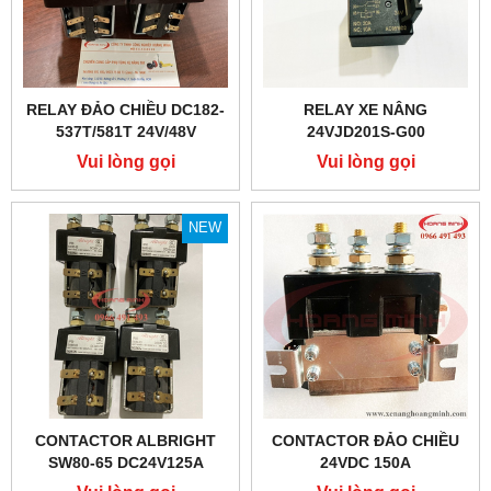
RELAY ĐẢO CHIỀU DC182-
RELAY XE NÂNG
537T/581T 24V/48V
24VJD201S-G00
Vui lòng gọi
Vui lòng gọi
NEW
CONTACTOR ALBRIGHT
CONTACTOR ĐẢO CHIỀU
SW80-65 DC24V125A
24VDC 150A