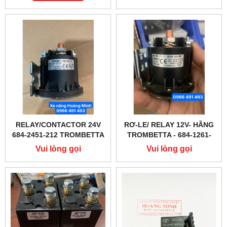
RELAY/CONTACTOR 24V
RƠ-LE/ RELAY 12V- HÃNG
684-2451-212 TROMBETTA
TROMBETTA - 684-1261-
ĐẾ BẰNG
212-17
Vui lòng gọi
Vui lòng gọi