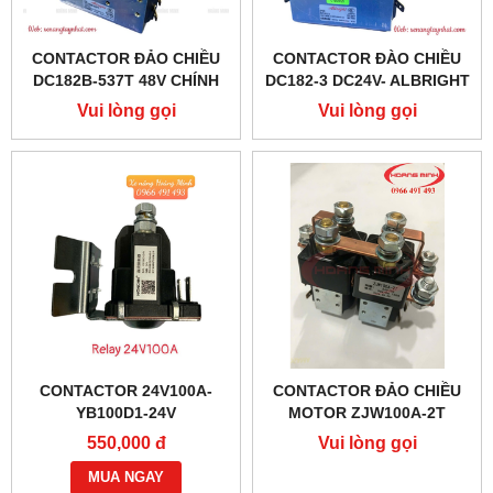
CONTACTOR ĐẢO CHIỀU
CONTACTOR ĐÀO CHIỀU
DC182B-537T 48V CHÍNH
DC182-3 DC24V- ALBRIGHT
HÃNG ALBRIGHT
CHÍNH HÃNG
Vui lòng gọi
Vui lòng gọi
CONTACTOR 24V100A-
CONTACTOR ĐẢO CHIỀU
YB100D1-24V
MOTOR ZJW100A-2T
550,000 đ
Vui lòng gọi
MUA NGAY