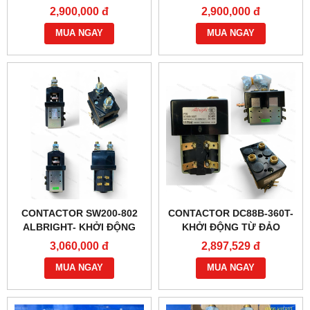
TỪ CHÍNH HÃNG
24V400A CHÍNH HÃNG
2,900,000 đ
2,900,000 đ
ALBRIGHT
ALBRIGHT
MUA NGAY
MUA NGAY
CONTACTOR SW200-802
CONTACTOR DC88B-360T-
ALBRIGHT- KHỞI ĐỘNG
KHỞI ĐỘNG TỪ ĐẢO
TỪ 80V400A
CHIỀU ĐỘNG CƠ 48V100A
3,060,000 đ
2,897,529 đ
MUA NGAY
MUA NGAY