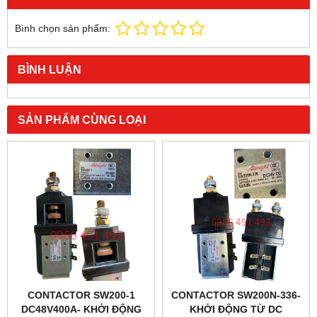
Bình chọn sản phẩm:
BÌNH LUẬN
SẢN PHẨM CÙNG LOẠI
CONTACTOR SW200-1
CONTACTOR SW200N-336-
DC48V400A- KHỞI ĐỘNG
KHỞI ĐỘNG TỪ DC