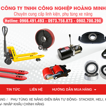
TIN TỨC
LIÊN HỆ
HƯỚNG DẪN MUA HÀNG
ÂNG
PHỤ TÙNG XE NÂNG ĐIỆN BÁN TỰ ĐỘNG- STACKER, HELI,
V- NHẬP KHẨU CHÍNH HÃNG