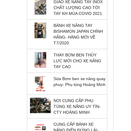
GIAO XE NÂNG TAY INOX
CHẤT LƯỢNG CAO TỚI
TAY KH MÙA COVID 2021
BÁNH XE NÂNG TAY
BISHAMON JAPAN CHÍNH
HÃNG- HÀNG MỚI VỀ
T7/2020
THAY BƠM BEN THỦY
LỰC MỚI CHO XE NÂNG
TAY CAO
Sửa Bơm ben xe nâng quay
phuy- Phụ tùng Hoàng Minh
NƠI CUNG CẤP PHỤ
TÙNG XE NÂNG UY TÍN-
CTY HOÀNG MINH
CUNG CẤP BÁNH XE
NÂNG ĐIỆN ĐỨNG LÁI-