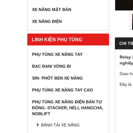
XE NÂNG MẶT BÀN
XE NÂNG ĐIỆN
LINH KIỆN PHỤ TÙNG
CHI TI
PHỤ TÙNG XE NÂNG TAY
Relay 
nghiệp
BẠC ĐẠN/ VÒNG BI
Giao h
SIN- PHỐT BEN XE NÂNG
Đây là
PHỤ TÙNG XE NÂNG TAY CAO
PHỤ TÙNG XE NÂNG ĐIỆN BÁN TỰ
ĐỘNG- STACKER, HELI, HANGCHA,
NOBLIFT
BÁNH TẢI XE NÂNG