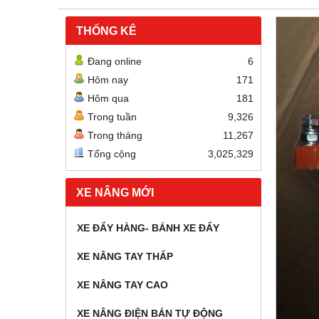
THỐNG KÊ
Đang online
6
Hôm nay
171
Hôm qua
181
Trong tuần
9,326
Trong tháng
11,267
Tổng cộng
3,025,329
XE NÂNG MỚI
XE ĐẨY HÀNG- BÁNH XE ĐẨY
XE NÂNG TAY THẤP
XE NÂNG TAY CAO
XE NÂNG ĐIỆN BÁN TỰ ĐỘNG