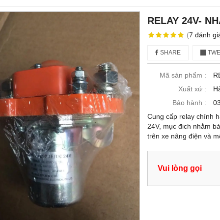
RELAY 24V- N
(
7
đánh gi
SHARE
TWE
Mã sản phẩm :
R
Xuất xứ :
H
Bảo hành :
03
Cung cấp relay chính 
24V, mục đich nhằm bảo
trên xe nâng điện và 
Vui lòng gọi