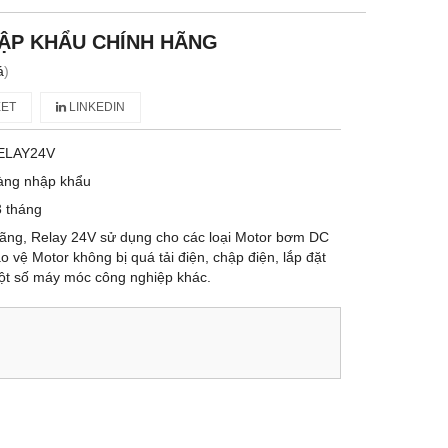
HẬP KHẨU CHÍNH HÃNG
á
)
ET
LINKEDIN
ELAY24V
àng nhập khẩu
 tháng
hãng, Relay 24V sử dụng cho các loại Motor bơm DC
 vệ Motor không bị quá tải điện, chập điện, lắp đặt
một số máy móc công nghiệp khác.