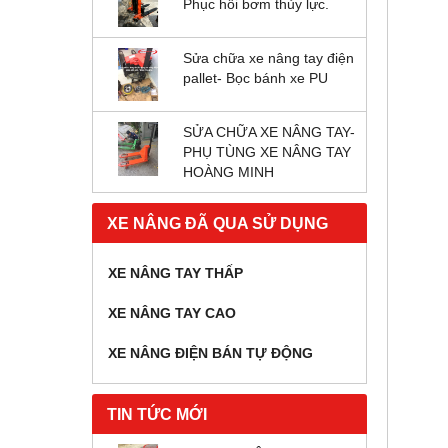
Phục hồi bơm thủy lực.
Sửa chữa xe nâng tay điện
pallet- Bọc bánh xe PU
SỬA CHỮA XE NÂNG TAY-
PHỤ TÙNG XE NÂNG TAY
HOÀNG MINH
XE NÂNG ĐÃ QUA SỬ DỤNG
XE NÂNG TAY THẤP
XE NÂNG TAY CAO
XE NÂNG ĐIỆN BÁN TỰ ĐỘNG
TIN TỨC MỚI