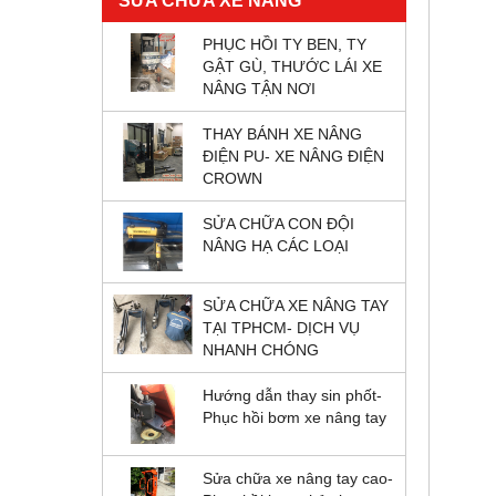
SỬA CHỮA XE NÂNG
PHỤC HỒI TY BEN, TY
GẬT GÙ, THƯỚC LÁI XE
NÂNG TẬN NƠI
THAY BÁNH XE NÂNG
ĐIỆN PU- XE NÂNG ĐIỆN
CROWN
SỬA CHỮA CON ĐỘI
NÂNG HẠ CÁC LOẠI
SỬA CHỮA XE NÂNG TAY
TẠI TPHCM- DỊCH VỤ
NHANH CHÓNG
Hướng dẫn thay sin phốt-
Phục hồi bơm xe nâng tay
Sửa chữa xe nâng tay cao-