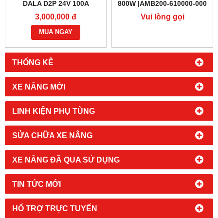
DALA D2P 24V 100A
800W |AMB200-610000-000
3,000,000 đ
Vui lòng gọi
MUA NGAY
THỐNG KÊ
XE NÂNG MỚI
LINH KIỆN PHỤ TÙNG
SỬA CHỮA XE NÂNG
XE NÂNG ĐÃ QUA SỬ DỤNG
TIN TỨC MỚI
HỔ TRỢ TRỰC TUYẾN