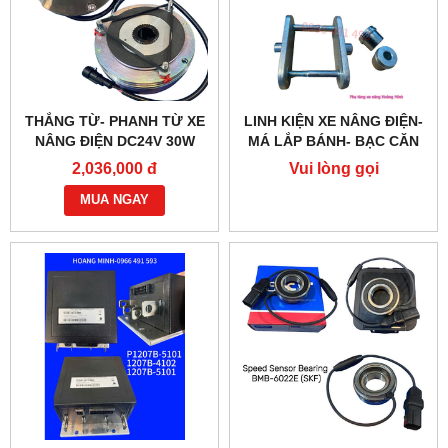
THẮNG TỪ- PHANH TỪ XE
LINH KIỆN XE NÂNG ĐIỆN-
NÂNG ĐIỆN DC24V 30W
MÁ LẮP BÁNH- BẠC CĂN
G218-REB-04-10B
2,036,000 đ
Vui lòng gọi
MUA NGAY