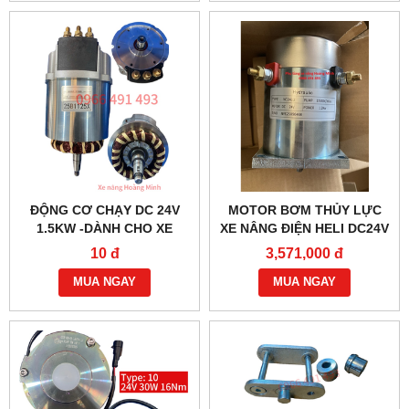
ĐỘNG CƠ CHẠY DC 24V
MOTOR BƠM THỦY LỰC
1.5KW -DÀNH CHO XE
XE NÂNG ĐIỆN HELI DC24V
NÂNG ĐIỆN HELI CBD30-
1.2KW- YC2412
10 đ
3,571,000 đ
470 BỀN BỈ
MUA NGAY
MUA NGAY