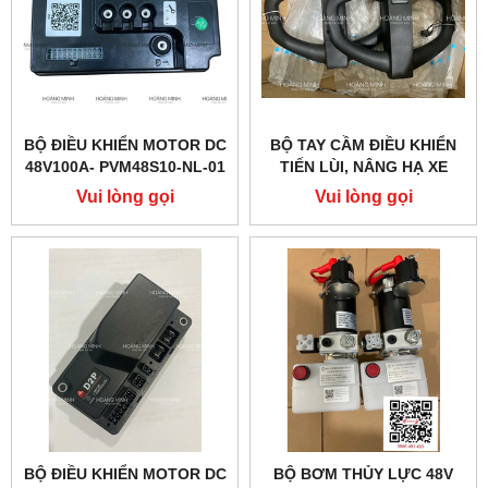
BỘ ĐIỀU KHIỂN MOTOR DC
BỘ TAY CẦM ĐIỀU KHIỂN
48V100A- PVM48S10-NL-01
TIẾN LÙI, NÂNG HẠ XE
(PTE20Q)
NÂNG ĐIỆN PTE15QA
Vui lòng gọi
Vui lòng gọi
BỘ ĐIỀU KHIỂN MOTOR DC
BỘ BƠM THỦY LỰC 48V