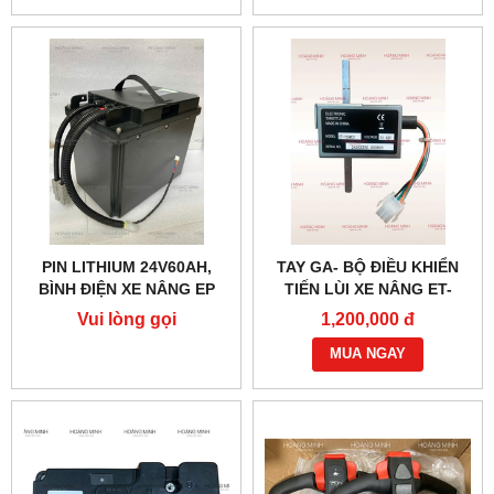
PIN LITHIUM 24V60AH,
TAY GA- BỘ ĐIỀU KHIỂN
BÌNH ĐIỆN XE NÂNG EP
TIẾN LÙI XE NÂNG ET-
166MCU 24V-48V
Vui lòng gọi
1,200,000 đ
MUA NGAY