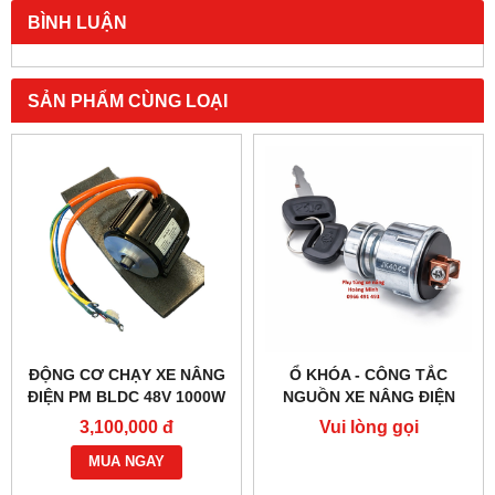
BÌNH LUẬN
SẢN PHẨM CÙNG LOẠI
ĐỘNG CƠ CHẠY XE NÂNG
Ổ KHÓA - CÔNG TẮC
ĐIỆN PM BLDC 48V 1000W
NGUỒN XE NÂNG ĐIỆN
– HIỆU SUẤT CAO
JK404C-1
3,100,000 đ
Vui lòng gọi
MUA NGAY