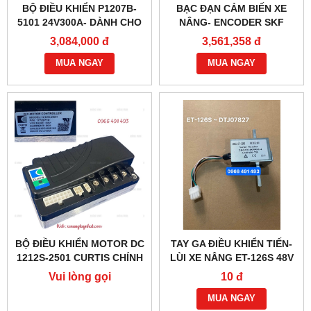
BỘ ĐIỀU KHIỂN P1207B-
BẠC ĐẠN CẢM BIẾN XE
5101 24V300A- DÀNH CHO
NÂNG- ENCODER SKF
XE NÂNG
BMB-6022E
3,084,000 đ
3,561,358 đ
MUA NGAY
MUA NGAY
BỘ ĐIỀU KHIỂN MOTOR DC
TAY GA ĐIỀU KHIỂN TIẾN-
1212S-2501 CURTIS CHÍNH
LÙI XE NÂNG ET-126S 48V
HÃNG
(6 DÂY)
Vui lòng gọi
10 đ
MUA NGAY