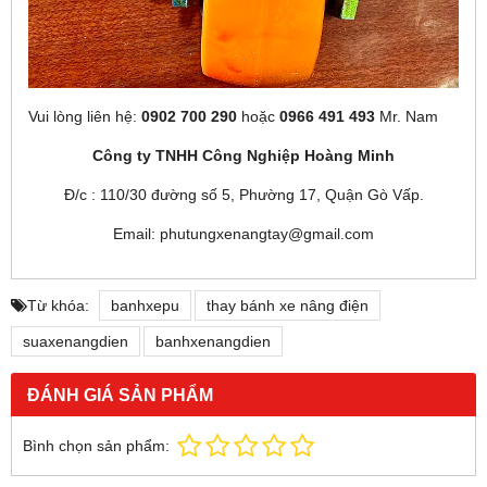
Vui lòng liên hệ:
0902 700 290
hoặc
0966 491 493
Mr. Nam
Công ty TNHH Công Nghiệp Hoàng Minh
Đ/c : 110/30 đường số 5, Phường 17, Quận Gò Vấp.
Email: phutungxenangtay@gmail.com
Từ khóa:
banhxepu
thay bánh xe nâng điện
suaxenangdien
banhxenangdien
ĐÁNH GIÁ SẢN PHẨM
Bình chọn sản phẩm: