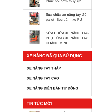
Phục hồi bơm thủy lực.
Sửa chữa xe nâng tay điện
pallet- Bọc bánh xe PU
SỬA CHỮA XE NÂNG TAY-
PHỤ TÙNG XE NÂNG TAY
HOÀNG MINH
XE NÂNG ĐÃ QUA SỬ DỤNG
XE NÂNG TAY THẤP
XE NÂNG TAY CAO
XE NÂNG ĐIỆN BÁN TỰ ĐỘNG
TIN TỨC MỚI