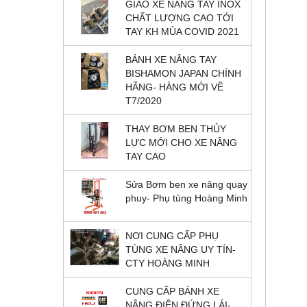
GIAO XE NÂNG TAY INOX
CHẤT LƯỢNG CAO TỚI
TAY KH MÙA COVID 2021
BÁNH XE NÂNG TAY
BISHAMON JAPAN CHÍNH
HÃNG- HÀNG MỚI VỀ
T7/2020
THAY BƠM BEN THỦY
LỰC MỚI CHO XE NÂNG
TAY CAO
Sửa Bơm ben xe nâng quay
phuy- Phụ tùng Hoàng Minh
NƠI CUNG CẤP PHỤ
TÙNG XE NÂNG UY TÍN-
CTY HOÀNG MINH
CUNG CẤP BÁNH XE
NÂNG ĐIỆN ĐỨNG LÁI-