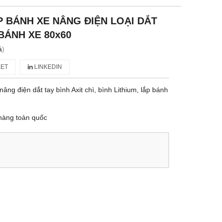
 BÁNH XE NÂNG ĐIỆN LOẠI DẮT
 BÁNH XE 80x60
á
)
ET
LINKEDIN
ng điện dắt tay bình Axit chì, bình Lithium, lắp bánh
hàng toàn quốc