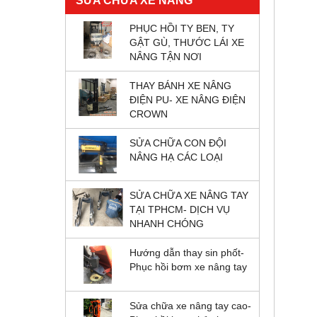
SỬA CHỮA XE NÂNG
PHỤC HỒI TY BEN, TY
GẬT GÙ, THƯỚC LÁI XE
NÂNG TẬN NƠI
THAY BÁNH XE NÂNG
ĐIỆN PU- XE NÂNG ĐIỆN
CROWN
SỬA CHỮA CON ĐỘI
NÂNG HẠ CÁC LOẠI
SỬA CHỮA XE NÂNG TAY
TẠI TPHCM- DỊCH VỤ
NHANH CHÓNG
Hướng dẫn thay sin phốt-
Phục hồi bơm xe nâng tay
Sửa chữa xe nâng tay cao-