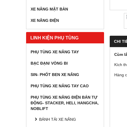
XE NÂNG MẶT BÀN
XE NÂNG ĐIỆN
LINH KIỆN PHỤ TÙNG
CHI TI
PHỤ TÙNG XE NÂNG TAY
Cùm lắ
BẠC ĐẠN/ VÒNG BI
Kích t
SIN- PHỐT BEN XE NÂNG
Hàng c
PHỤ TÙNG XE NÂNG TAY CAO
PHỤ TÙNG XE NÂNG ĐIỆN BÁN TỰ
ĐỘNG- STACKER, HELI, HANGCHA,
NOBLIFT
BÁNH TẢI XE NÂNG