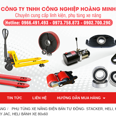
TIN TỨC
LIÊN HỆ
HƯỚNG DẪN MUA HÀNG
ÂNG
PHỤ TÙNG XE NÂNG ĐIỆN BÁN TỰ ĐỘNG- STACKER, HELI,
 JAC, HELI BÁNH XE 80x60